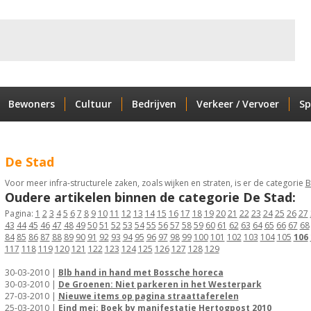
Bewoners
Cultuur
Bedrijven
Verkeer / Vervoer
Sp
De Stad
Voor meer infra-structurele zaken, zoals wijken en straten, is er de categorie
B
Oudere artikelen binnen de categorie De Stad:
Pagina:
1
2
3
4
5
6
7
8
9
10
11
12
13
14
15
16
17
18
19
20
21
22
23
24
25
26
27
43
44
45
46
47
48
49
50
51
52
53
54
55
56
57
58
59
60
61
62
63
64
65
66
67
68
84
85
86
87
88
89
90
91
92
93
94
95
96
97
98
99
100
101
102
103
104
105
106
117
118
119
120
121
122
123
124
125
126
127
128
129
30-03-2010 |
Blb hand in hand met Bossche horeca
30-03-2010 |
De Groenen: Niet parkeren in het Westerpark
27-03-2010 |
Nieuwe items op pagina straattaferelen
25-03-2010 |
Eind mei: Boek by manifestatie Hertogpost 2010