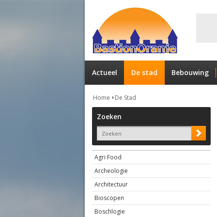
Actueel
De stad
Bebouwing
Home
De Stad
Zoeken
Agri Food
Archeologie
Architectuur
Bioscopen
Boschlogie