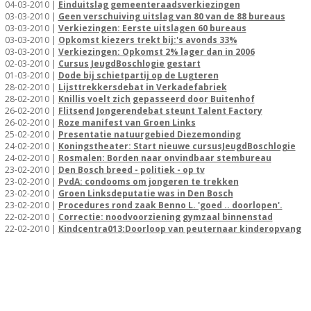
04-03-2010 |
Einduitslag gemeenteraadsverkiezingen
03-03-2010 |
Geen verschuiving uitslag van 80 van de 88 bureaus
03-03-2010 |
Verkiezingen: Eerste uitslagen 60 bureaus
03-03-2010 |
Opkomst kiezers trekt bij:'s avonds 33%
03-03-2010 |
Verkiezingen: Opkomst 2% lager dan in 2006
02-03-2010 |
Cursus JeugdBoschlogie gestart
01-03-2010 |
Dode bij schietpartij op de Lugteren
28-02-2010 |
Lijsttrekkersdebat in Verkadefabriek
28-02-2010 |
Knillis voelt zich gepasseerd door Buitenhof
26-02-2010 |
Flitsend Jongerendebat steunt Talent Factory
26-02-2010 |
Roze manifest van Groen Links
25-02-2010 |
Presentatie natuurgebied Diezemonding
24-02-2010 |
Koningstheater: Start nieuwe cursusJeugdBoschlogie
24-02-2010 |
Rosmalen: Borden naar onvindbaar stembureau
23-02-2010 |
Den Bosch breed - politiek - op tv
23-02-2010 |
PvdA: condooms om jongeren te trekken
23-02-2010 |
Groen Linksdeputatie was in Den Bosch
23-02-2010 |
Procedures rond zaak Benno L. 'goed .. doorlopen'.
22-02-2010 |
Correctie: noodvoorziening gymzaal binnenstad
22-02-2010 |
Kindcentra013:Doorloop van peuternaar kinderopvang