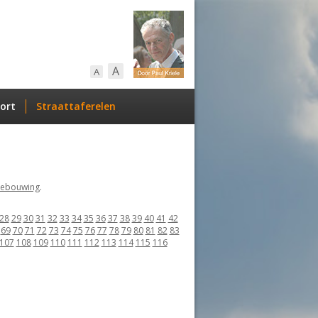
A
A
ort
Straattaferelen
ebouwing
.
28
29
30
31
32
33
34
35
36
37
38
39
40
41
42
69
70
71
72
73
74
75
76
77
78
79
80
81
82
83
107
108
109
110
111
112
113
114
115
116