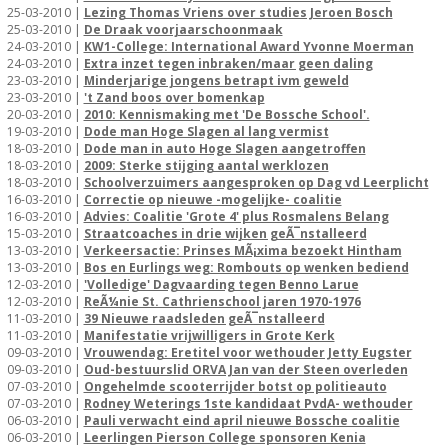
25-03-2010 |
Lezing Thomas Vriens over studies Jeroen Bosch
25-03-2010 |
De Draak voorjaarschoonmaak
24-03-2010 |
KW1-College: International Award Yvonne Moerman
24-03-2010 |
Extra inzet tegen inbraken/maar geen daling
23-03-2010 |
Minderjarige jongens betrapt ivm geweld
23-03-2010 |
't Zand boos over bomenkap
20-03-2010 |
2010: Kennismaking met 'De Bossche School'.
19-03-2010 |
Dode man Hoge Slagen al lang vermist
18-03-2010 |
Dode man in auto Hoge Slagen aangetroffen
18-03-2010 |
2009: Sterke stijging aantal werklozen
18-03-2010 |
Schoolverzuimers aangesproken op Dag vd Leerplicht
16-03-2010 |
Correctie op nieuwe -mogelijke- coalitie
16-03-2010 |
Advies: Coalitie 'Grote 4' plus Rosmalens Belang
15-03-2010 |
Straatcoaches in drie wijken geÃ¯nstalleerd
13-03-2010 |
Verkeersactie: Prinses MÃ¡xima bezoekt Hintham
13-03-2010 |
Bos en Eurlings weg: Rombouts op wenken bediend
12-03-2010 |
'Volledige' Dagvaarding tegen Benno Larue
12-03-2010 |
ReÃ¼nie St. Cathrienschool jaren 1970-1976
11-03-2010 |
39 Nieuwe raadsleden geÃ¯nstalleerd
11-03-2010 |
Manifestatie vrijwilligers in Grote Kerk
09-03-2010 |
Vrouwendag: Eretitel voor wethouder Jetty Eugster
09-03-2010 |
Oud-bestuurslid ORVA Jan van der Steen overleden
07-03-2010 |
Ongehelmde scooterrijder botst op politieauto
07-03-2010 |
Rodney Weterings 1ste kandidaat PvdA- wethouder
06-03-2010 |
Pauli verwacht eind april nieuwe Bossche coalitie
06-03-2010 |
Leerlingen Pierson College sponsoren Kenia