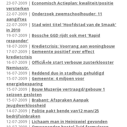
23-07-2009 |
Economisch Actieplan: kwaliteit/positie
versterken
22-07-2009 |
Onderzoek zwemschoolhouder: 11
aangiftes
22-07-2009 |
Stad wint titel 'Hoofdstad van de Smaak'
in 2010
19-07-2009 |
Bossche GGD rijdt ook met 'Rapid
responder'
18-07-2009 |
Kredietcrisis: Voorrang aan woningbouw
17-07-2009 |
Gemeente positief over effect
kredietcrisis
16-07-2009 |
OfficiÃ«le start verbouw zusterklooster
Nemiusstr.
16-07-2009 |
Reddend duo in stadhuis gehuldigd
15-07-2009 |
Gemeente: 4 miljoen voor
energiebesparing
15-07-2009 |
Bouw Muzerije vertraagd/gebouw 1
seizoen gesloten
15-07-2009 |
Brabant: Afspraken Aanpak
Jeugdwerkloosheid
14-07-2009 |
Politie pakt bende van12 man/25
bedrijfsinbraken
12-07-2009 |
Lichaam man in Heiniswiel gevonden
10-07-2009 |
Omwonenden hostel Zuid formuleren