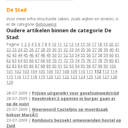
De Stad
Voor meer infra-structurele zaken, zoals wijken en straten, is
er de categorie
Bebouwing
.
Oudere artikelen binnen de categorie De
Stad:
Pagina:
1
2
3
4
5
6
7
8
9
10
11
12
13
14
15
16
17
18
19
20
21
22
23
24
25
26
27
28
29
30
31
32
33
34
35
36
37
38
39
40
41
42
43
44
45
46
47
48
49
50
51
52
53
54
55
56
57
58
59
60
61
62
63
64
65
66
67
68
69
70
71
72
73
74
75
76
77
78
79
80
81
82
83
84
85
86
87
88
89
90
91
92
93
94
95
96
97
98
99
100
101
102
103
104
105
106
107
108
109
110
111
112
113
114
115
116
117
118
119
120
121
122
123
124
125
126
127
128
129
28-07-2009 |
Prijzen uitgereikt voor geveltuinwedstrijd
28-07-2009 |
KeesKroket:3 agenten in burger gaan er
op de vuist
25-07-2009 |
Weerwoord Castelijns op moordzaak
bokser MarcÃ©
23-07-2009 |
Rombouts bezoekt omwonenden hostel op
Zuid