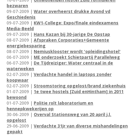
bezwaren
09-07-2009 |
Water overheerst drukke Avond vd
Geschiedenis
09-07-2009 |
KW1-College: Expo/finale eindexamens
Media-Beeld
09-07-2009 |
Hans Kazan bij 30-jarige De Opstap
08-07-2009 |
Afspraken Corporaties+Gemeente
energiebesparing
08-07-2009 |
Nemiusklooster wordt 'opleidingshotel'
06-07-2009 |
ME onderzoekt Schietpartij Parallelweg
06-07-2009 |
De Tijdreiziger: Water centraal in de
waterweken
02-07-2009 |
Verdachte handel in laptops zonder
koopwaar
02-07-2009 |
Stroomstoring opgelost/brand ziekenhuis
01-07-2009 |
1e twee hostels [Zuid enHintham] in 2011
bewoond
01-07-2009 |
Politie rolt laboratorium en
hennepkwekerijen op
30-06-2009 |
Overval Stationsweg van 20 april j.l.
opgelost
29-06-2009 |
Verdachte 31jr van diverse mishandelingen
gepakt