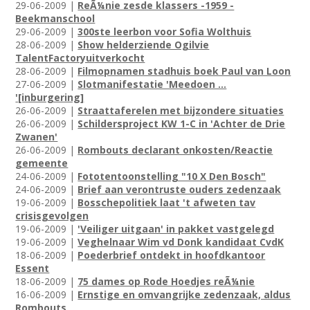
29-06-2009 |
ReÃ¼nie zesde klassers -1959 -
Beekmanschool
29-06-2009 |
300ste leerbon voor Sofia Wolthuis
28-06-2009 |
Show helderziende Ogilvie
TalentFactoryuitverkocht
28-06-2009 |
Filmopnamen stadhuis boek Paul van Loon
27-06-2009 |
Slotmanifestatie 'Meedoen ...
'[inburgering]
26-06-2009 |
Straattaferelen met bijzondere situaties
26-06-2009 |
Schildersproject KW 1-C in 'Achter de Drie
Zwanen'
26-06-2009 |
Rombouts declarant onkosten/Reactie
gemeente
24-06-2009 |
Fototentoonstelling "10 X Den Bosch"
24-06-2009 |
Brief aan verontruste ouders zedenzaak
19-06-2009 |
Bosschepolitiek laat 't afweten tav
crisisgevolgen
19-06-2009 |
'Veiliger uitgaan' in pakket vastgelegd
19-06-2009 |
Veghelnaar Wim vd Donk kandidaat CvdK
18-06-2009 |
Poederbrief ontdekt in hoofdkantoor
Essent
18-06-2009 |
75 dames op Rode Hoedjes reÃ¼nie
16-06-2009 |
Ernstige en omvangrijke zedenzaak, aldus
Rombouts