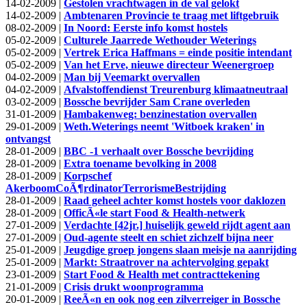
14-02-2009 |
Gestolen vrachtwagen in de val gelokt
14-02-2009 |
Ambtenaren Provincie te traag met liftgebruik
08-02-2009 |
In Noord: Eerste info komst hostels
05-02-2009 |
Culturele Jaarrede Wethouder Weterings
05-02-2009 |
Vertrek Erica Haffmans = einde positie intendant
05-02-2009 |
Van het Erve, nieuwe directeur Weenergroep
04-02-2009 |
Man bij Veemarkt overvallen
04-02-2009 |
Afvalstoffendienst Treurenburg klimaatneutraal
03-02-2009 |
Bossche bevrijder Sam Crane overleden
31-01-2009 |
Hambakenweg: benzinestation overvallen
29-01-2009 |
Weth.Weterings neemt 'Witboek kraken' in
ontvangst
28-01-2009 |
BBC -1 verhaalt over Bossche bevrijding
28-01-2009 |
Extra toename bevolking in 2008
28-01-2009 |
Korpschef
AkerboomCoÃ¶rdinatorTerrorismeBestrijding
28-01-2009 |
Raad geheel achter komst hostels voor daklozen
28-01-2009 |
OfficÃ«le start Food & Health-netwerk
27-01-2009 |
Verdachte [42jr.] huiselijk geweld rijdt agent aan
27-01-2009 |
Oud-agente steelt en schiet zichzelf bijna neer
25-01-2009 |
Jeugdige groep jongens slaan meisje na aanrijding
25-01-2009 |
Markt: Straatrover na achtervolging gepakt
23-01-2009 |
Start Food & Health met contracttekening
21-01-2009 |
Crisis drukt woonprogramma
20-01-2009 |
ReeÃ«n en ook nog een zilverreiger in Bossche