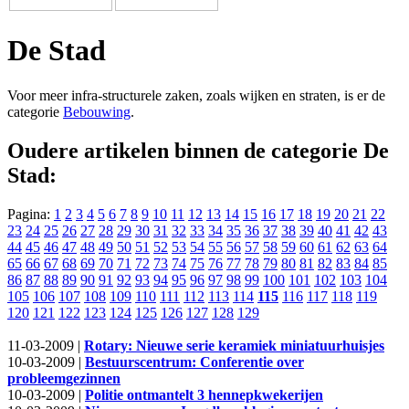
De Stad
Voor meer infra-structurele zaken, zoals wijken en straten, is er de
categorie
Bebouwing
.
Oudere artikelen binnen de categorie De
Stad:
Pagina:
1
2
3
4
5
6
7
8
9
10
11
12
13
14
15
16
17
18
19
20
21
22
23
24
25
26
27
28
29
30
31
32
33
34
35
36
37
38
39
40
41
42
43
44
45
46
47
48
49
50
51
52
53
54
55
56
57
58
59
60
61
62
63
64
65
66
67
68
69
70
71
72
73
74
75
76
77
78
79
80
81
82
83
84
85
86
87
88
89
90
91
92
93
94
95
96
97
98
99
100
101
102
103
104
105
106
107
108
109
110
111
112
113
114
115
116
117
118
119
120
121
122
123
124
125
126
127
128
129
11-03-2009 |
Rotary: Nieuwe serie keramiek miniatuurhuisjes
10-03-2009 |
Bestuurscentrum: Conferentie over
probleemgezinnen
10-03-2009 |
Politie ontmantelt 3 hennepkwekerijen