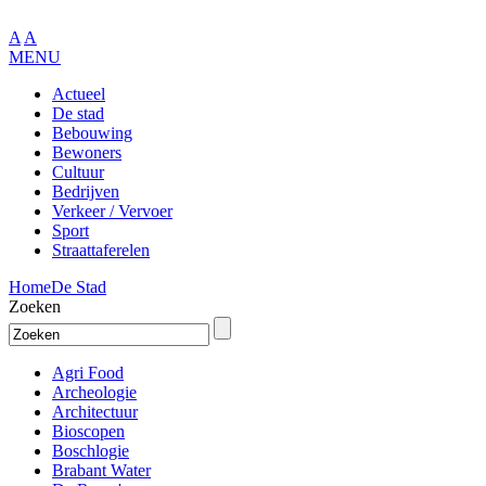
A
A
MENU
Actueel
De stad
Bebouwing
Bewoners
Cultuur
Bedrijven
Verkeer / Vervoer
Sport
Straattaferelen
Home
De Stad
Zoeken
Agri Food
Archeologie
Architectuur
Bioscopen
Boschlogie
Brabant Water