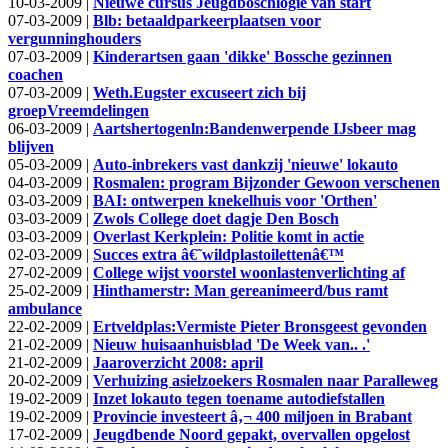
10-03-2009 |
Nieuwe cursus Jeugdboschlogie van start
07-03-2009 |
Blb: betaaldparkeerplaatsen voor
vergunninghouders
07-03-2009 |
Kinderartsen gaan 'dikke' Bossche gezinnen
coachen
07-03-2009 |
Weth.Eugster excuseert zich bij
groepVreemdelingen
06-03-2009 |
Aartshertogenln:Bandenwerpende IJsbeer mag
blijven
05-03-2009 |
Auto-inbrekers vast dankzij 'nieuwe' lokauto
04-03-2009 |
Rosmalen: program Bijzonder Gewoon verschenen
03-03-2009 |
BAI: ontwerpen knekelhuis voor 'Orthen'
03-03-2009 |
Zwols College doet dagje Den Bosch
03-03-2009 |
Overlast Kerkplein: Politie komt in actie
02-03-2009 |
Succes extra â€˜wildplastoilettenâ€™
27-02-2009 |
College wijst voorstel woonlastenverlichting af
25-02-2009 |
Hinthamerstr: Man gereanimeerd/bus ramt
ambulance
22-02-2009 |
Ertveldplas:Vermiste Pieter Bronsgeest gevonden
21-02-2009 |
Nieuw huisaanhuisblad 'De Week van.. .'
21-02-2009 |
Jaaroverzicht 2008: april
20-02-2009 |
Verhuizing asielzoekers Rosmalen naar Paralleweg
19-02-2009 |
Inzet lokauto tegen toename autodiefstallen
19-02-2009 |
Provincie investeert â‚¬ 400 miljoen in Brabant
17-02-2009 |
Jeugdbende Noord gepakt, overvallen opgelost