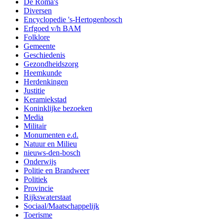
De Roma's
Diversen
Encyclopedie 's-Hertogenbosch
Erfgoed v/h BAM
Folklore
Gemeente
Geschiedenis
Gezondheidszorg
Heemkunde
Herdenkingen
Justitie
Keramiekstad
Koninklijke bezoeken
Media
Militair
Monumenten e.d.
Natuur en Milieu
nieuws-den-bosch
Onderwijs
Politie en Brandweer
Politiek
Provincie
Rijkswaterstaat
Sociaal/Maatschappelijk
Toerisme