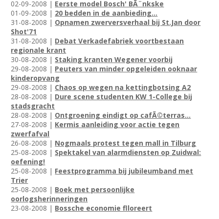
02-09-2008 |
Eerste model Bosch' BÃ¨nkske
01-09-2008 |
20 bedden in de aanbieding...
31-08-2008 |
Opnamen zwerversverhaal bij St.Jan door
Shot'71
31-08-2008 |
Debat Verkadefabriek voortbestaan
regionale krant
30-08-2008 |
Staking kranten Wegener voorbij
29-08-2008 |
Peuters van minder opgeleiden ooknaar
kinderopvang
29-08-2008 |
Chaos op wegen na kettingbotsing A2
28-08-2008 |
Dure scene studenten KW 1-College bij
stadsgracht
28-08-2008 |
Ontgroening eindigt op cafÃ©terras...
27-08-2008 |
Kermis aanleiding voor actie tegen
zwerfafval
26-08-2008 |
Nogmaals protest tegen mall in Tilburg
25-08-2008 |
Spektakel van alarmdiensten op Zuidwal:
oefening!
25-08-2008 |
Feestprogramma bij jubileumband met
Trier
25-08-2008 |
Boek met persoonlijke
oorlogsherinneringen
23-08-2008 |
Bossche economie flloreert