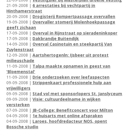
21-09-2008 |
6 arrestaties bij vechtpartij in
Hinthamerstraat
20-09-2008 |
Drogisterij Rompertpassage overvallen
19-09-2008 |
Overvaller stomerij Molenhoekpassage
geeft zichaan
17-09-2008 |
Overval in Rijnstraat op sieradeninkoper
17-09-2008 |
Dakbrandje Buitendijk
14-09-2008 |
Overval Casinotuin en steekpartij Van
Zuylenstraat
12-09-2008 |
Aartshertogenln: IJsbeer uit protest
milieuschade
11-09-2008 |
Talpa maakte opnamen in geest van
'Bloemenstal'
11-09-2008 |
Drie onderzoeken over leefaspecten
09-09-2008 |
Strippenkaart professionele hulp aan
vrijwilligers
09-09-2008 |
Stad vol met sponsorlopers St. Janslyceum
09-09-2008 |
Visie: cultuurdeelname in wijken
versterken
07-09-2008 |
JB-College: Benefitconcert voor Milton
04-09-2008 |
1e huisarts met online afspraken
04-09-2008 |
Laroes, hoofdredacteur NOS, opent
Bossche studio