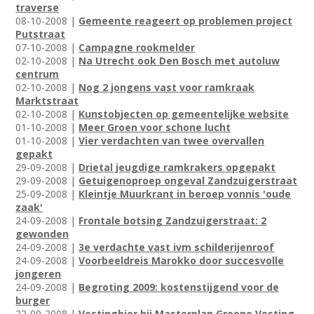
traverse
08-10-2008 |
Gemeente reageert op problemen project
Putstraat
07-10-2008 |
Campagne rookmelder
02-10-2008 |
Na Utrecht ook Den Bosch met autoluw
centrum
02-10-2008 |
Nog 2 jongens vast voor ramkraak
Marktstraat
02-10-2008 |
Kunstobjecten op gemeentelijke website
01-10-2008 |
Meer Groen voor schone lucht
01-10-2008 |
Vier verdachten van twee overvallen
gepakt
29-09-2008 |
Drietal jeugdige ramkrakers opgepakt
29-09-2008 |
Getuigenoproep ongeval Zandzuigerstraat
25-09-2008 |
Kleintje Muurkrant in beroep vonnis 'oude
zaak'
24-09-2008 |
Frontale botsing Zandzuigerstraat: 2
gewonden
24-09-2008 |
3e verdachte vast ivm schilderijenroof
24-09-2008 |
Voorbeeldreis Marokko door succesvolle
jongeren
24-09-2008 |
Begroting 2009: kostenstijgend voor de
burger
22-09-2008 |
Vestingbier bij Masterplan Groene Vesting