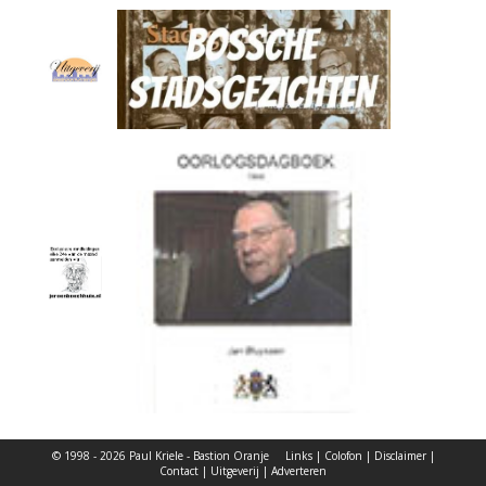
© 1998 - 2026 Paul Kriele - Bastion Oranje
Links
|
Colofon
|
Disclaimer
|
Contact
|
Uitgeverij
|
Adverteren