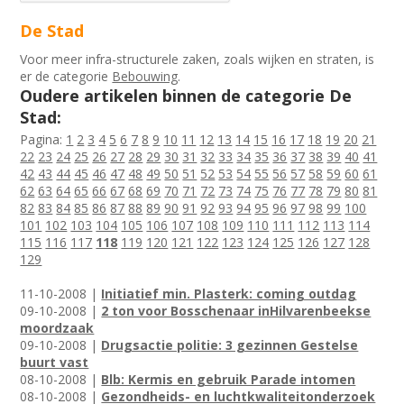
De Stad
Voor meer infra-structurele zaken, zoals wijken en straten, is
er de categorie
Bebouwing
.
Oudere artikelen binnen de categorie De
Stad:
Pagina:
1
2
3
4
5
6
7
8
9
10
11
12
13
14
15
16
17
18
19
20
21
22
23
24
25
26
27
28
29
30
31
32
33
34
35
36
37
38
39
40
41
42
43
44
45
46
47
48
49
50
51
52
53
54
55
56
57
58
59
60
61
62
63
64
65
66
67
68
69
70
71
72
73
74
75
76
77
78
79
80
81
82
83
84
85
86
87
88
89
90
91
92
93
94
95
96
97
98
99
100
101
102
103
104
105
106
107
108
109
110
111
112
113
114
115
116
117
118
119
120
121
122
123
124
125
126
127
128
129
11-10-2008 |
Initiatief min. Plasterk: coming outdag
09-10-2008 |
2 ton voor Bosschenaar inHilvarenbeekse
moordzaak
09-10-2008 |
Drugsactie politie: 3 gezinnen Gestelse
buurt vast
08-10-2008 |
Blb: Kermis en gebruik Parade intomen
08-10-2008 |
Gezondheids- en luchtkwaliteitonderzoek