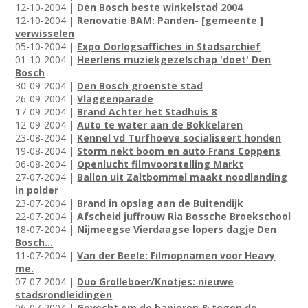
12-10-2004 |
Den Bosch beste winkelstad 2004
12-10-2004 |
Renovatie BAM: Panden- [gemeente ]
verwisselen
05-10-2004 |
Expo Oorlogsaffiches in Stadsarchief
01-10-2004 |
Heerlens muziekgezelschap 'doet' Den
Bosch
30-09-2004 |
Den Bosch groenste stad
26-09-2004 |
Vlaggenparade
17-09-2004 |
Brand Achter het Stadhuis 8
12-09-2004 |
Auto te water aan de Bokkelaren
23-08-2004 |
Kennel vd Turfhoeve socialiseert honden
19-08-2004 |
Storm nekt boom en auto Frans Coppens
06-08-2004 |
Openlucht filmvoorstelling Markt
27-07-2004 |
Ballon uit Zaltbommel maakt noodlanding
in polder
23-07-2004 |
Brand in opslag aan de Buitendijk
22-07-2004 |
Afscheid juffrouw Ria Bossche Broekschool
18-07-2004 |
Nijmeegse Vierdaagse lopers dagje Den
Bosch...
11-07-2004 |
Van der Beele: Filmopnamen voor Heavy
me.
07-07-2004 |
Duo Grolleboer/Knotjes: nieuwe
stadsrondleidingen
06-07-2004 |
Gevecht om de banieren & tegen de