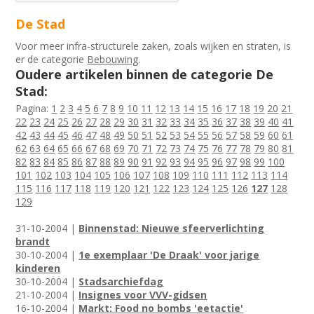
De Stad
Voor meer infra-structurele zaken, zoals wijken en straten, is
er de categorie
Bebouwing
.
Oudere artikelen binnen de categorie De
Stad:
Pagina:
1
2
3
4
5
6
7
8
9
10
11
12
13
14
15
16
17
18
19
20
21
22
23
24
25
26
27
28
29
30
31
32
33
34
35
36
37
38
39
40
41
42
43
44
45
46
47
48
49
50
51
52
53
54
55
56
57
58
59
60
61
62
63
64
65
66
67
68
69
70
71
72
73
74
75
76
77
78
79
80
81
82
83
84
85
86
87
88
89
90
91
92
93
94
95
96
97
98
99
100
101
102
103
104
105
106
107
108
109
110
111
112
113
114
115
116
117
118
119
120
121
122
123
124
125
126
127
128
129
31-10-2004 |
Binnenstad: Nieuwe sfeerverlichting
brandt
30-10-2004 |
1e exemplaar 'De Draak' voor jarige
kinderen
30-10-2004 |
Stadsarchiefdag
21-10-2004 |
Insignes voor VVV-gidsen
16-10-2004 |
Markt: Food no bombs 'eetactie'