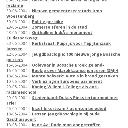
reclame
30-06-2004 |
Nieuwe gemeentesecretaris Irma
Woestenberg
30-06-2004 |
Politie per bike
29-06-2004 |
Zomerse sferen in de stad
23-06-2004 |
Onthulling IndiÃ«-monument
Zuiderparkweg
23-06-2004 |
Kerkstraat: Puiprijs voor Tapijtenzaak
Janssen
22-06-2004 |
Jeugdbosclogie: 100 nieuwe jonge Bossche
poirters
16-06-2004 |
Ooievaar in Bossche Broek geland-
16-06-2004 |
Boekje over Marokkaanse jongeren [SMJH
13-06-2004 |
Muntelbolwerk: Auto's in brand gestoken
10-06-2004 |
Verkiezingen Europees parlement
29-05-2004 |
Koning Willem I-College als anti-
racismeschool
29-05-2004 |
Stedenband: Dukes Pinkstertoernooi met
Trier
26-05-2004 |
Inzet bikerteam / agenten beledigd
18-05-2004 |
Lessen JeugdBoschlogie bij oude
Gasthuispoort
13-05-2004 |
In de Aa: Dode man aangetroffen