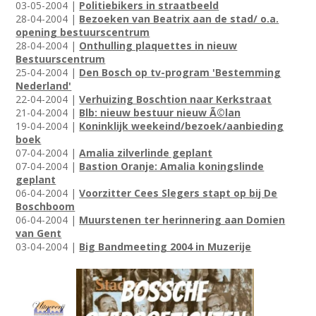
03-05-2004 |
Politiebikers in straatbeeld
28-04-2004 |
Bezoeken van Beatrix aan de stad/ o.a.
opening bestuurscentrum
28-04-2004 |
Onthulling plaquettes in nieuw
Bestuurscentrum
25-04-2004 |
Den Bosch op tv-program 'Bestemming
Nederland'
22-04-2004 |
Verhuizing Boschtion naar Kerkstraat
21-04-2004 |
Blb: nieuw bestuur nieuw Ã©lan
19-04-2004 |
Koninklijk weekeind/bezoek/aanbieding
boek
07-04-2004 |
Amalia zilverlinde geplant
07-04-2004 |
Bastion Oranje: Amalia koningslinde
geplant
06-04-2004 |
Voorzitter Cees Slegers stapt op bij De
Boschboom
06-04-2004 |
Muurstenen ter herinnering aan Domien
van Gent
03-04-2004 |
Big Bandmeeting 2004 in Muzerije