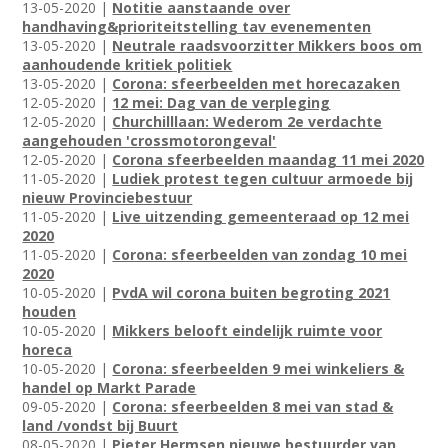
13-05-2020 |
Notitie aanstaande over
handhaving&prioriteitstelling tav evenementen
13-05-2020 |
Neutrale raadsvoorzitter Mikkers boos om
aanhoudende kritiek politiek
13-05-2020 |
Corona: sfeerbeelden met horecazaken
12-05-2020 |
12 mei: Dag van de verpleging
12-05-2020 |
Churchilllaan: Wederom 2e verdachte
aangehouden 'crossmotorongeval'
12-05-2020 |
Corona sfeerbeelden maandag 11 mei 2020
11-05-2020 |
Ludiek protest tegen cultuur armoede bij
nieuw Provinciebestuur
11-05-2020 |
Live uitzending gemeenteraad op 12 mei
2020
11-05-2020 |
Corona: sfeerbeelden van zondag 10 mei
2020
10-05-2020 |
PvdA wil corona buiten begroting 2021
houden
10-05-2020 |
Mikkers belooft eindelijk ruimte voor
horeca
10-05-2020 |
Corona: sfeerbeelden 9 mei winkeliers &
handel op Markt Parade
09-05-2020 |
Corona: sfeerbeelden 8 mei van stad &
land /vondst bij Buurt
08-05-2020 |
Pieter Hermsen nieuwe bestuurder van