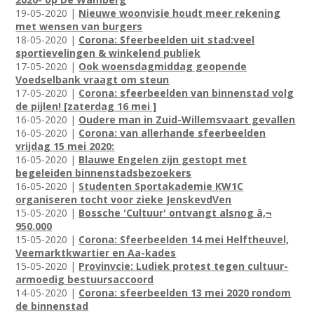
19-05-2020 |
Nieuwe woonvisie houdt meer rekening
met wensen van burgers
18-05-2020 |
Corona: Sfeerbeelden uit stad:veel
sportievelingen & winkelend publiek
17-05-2020 |
Ook woensdagmiddag geopende
Voedselbank vraagt om steun
17-05-2020 |
Corona: sfeerbeelden van binnenstad volg
de pijlen! [zaterdag 16 mei ]
16-05-2020 |
Oudere man in Zuid-Willemsvaart gevallen
16-05-2020 |
Corona: van allerhande sfeerbeelden
vrijdag 15 mei 2020:
16-05-2020 |
Blauwe Engelen zijn gestopt met
begeleiden binnenstadsbezoekers
16-05-2020 |
Studenten Sportakademie KW1C
organiseren tocht voor zieke JenskevdVen
15-05-2020 |
Bossche 'Cultuur' ontvangt alsnog â‚¬
950.000
15-05-2020 |
Corona: Sfeerbeelden 14 mei Helftheuvel,
Veemarktkwartier en Aa-kades
15-05-2020 |
Provinvcie: Ludiek protest tegen cultuur-
armoedig bestuursaccoord
14-05-2020 |
Corona: sfeerbeelden 13 mei 2020 rondom
de binnenstad