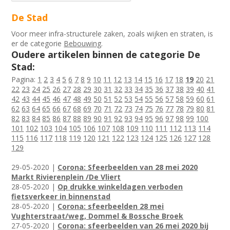
De Stad
Voor meer infra-structurele zaken, zoals wijken en straten, is
er de categorie
Bebouwing
.
Oudere artikelen binnen de categorie De
Stad:
Pagina:
1
2
3
4
5
6
7
8
9
10
11
12
13
14
15
16
17
18
19
20
21
22
23
24
25
26
27
28
29
30
31
32
33
34
35
36
37
38
39
40
41
42
43
44
45
46
47
48
49
50
51
52
53
54
55
56
57
58
59
60
61
62
63
64
65
66
67
68
69
70
71
72
73
74
75
76
77
78
79
80
81
82
83
84
85
86
87
88
89
90
91
92
93
94
95
96
97
98
99
100
101
102
103
104
105
106
107
108
109
110
111
112
113
114
115
116
117
118
119
120
121
122
123
124
125
126
127
128
129
29-05-2020 |
Corona: Sfeerbeelden van 28 mei 2020
Markt Rivierenplein /De Vliert
28-05-2020 |
Op drukke winkeldagen verboden
fietsverkeer in binnenstad
28-05-2020 |
Corona: sfeerbeelden 28 mei
Vughterstraat/weg, Dommel & Bossche Broek
27-05-2020 |
Corona: sfeerbeelden van 26 mei 2020 bij