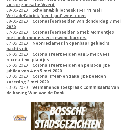
zorgorganisatie Vivent
08-05-2020 |
Scholen&bibliotheek [per 11 mei]
Verkadefabriek [per 1 juni] weer open
08-05-2020 |
Coronasfeerbeelden van donderdag 7 mei
2020
07-05-2020 |
Coronasfeerbeelden 6 mei: Momentjes
met ondernemers en gewone burgers
07-05-2020 |
Neonreclames in openbaar gebied 's
nachts uit
06-05-2020 |
Corona sfeerbeelden van 5 mei: veel
recreatieve plaatjes
05-05-2020 |
Corona sfeerbeelden en persoonlijke
jubilea van 4 en 5 mei 2020
03-05-2020 |
Corona: sfeer-en zakelijke beelden
zaterdag 2 mei 2020
03-05-2020 |
Vermanende toespraak Commissaris van
de Koning Wim van de Donk