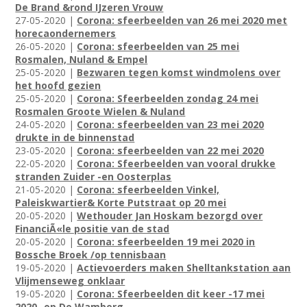
De Brand &rond IJzeren Vrouw
27-05-2020 |
Corona: sfeerbeelden van 26 mei 2020 met
horecaondernemers
26-05-2020 |
Corona: sfeerbeelden van 25 mei
Rosmalen, Nuland & Empel
25-05-2020 |
Bezwaren tegen komst windmolens over
het hoofd gezien
25-05-2020 |
Corona: Sfeerbeelden zondag 24 mei
Rosmalen Groote Wielen & Nuland
24-05-2020 |
Corona: sfeerbeelden van 23 mei 2020
drukte in de binnenstad
23-05-2020 |
Corona: sfeerbeelden van 22 mei 2020
22-05-2020 |
Corona: Sfeerbeelden van vooral drukke
stranden Zuider -en Oosterplas
21-05-2020 |
Corona: sfeerbeelden Vinkel,
Paleiskwartier& Korte Putstraat op 20 mei
20-05-2020 |
Wethouder Jan Hoskam bezorgd over
FinanciÃ«le positie van de stad
20-05-2020 |
Corona: sfeerbeelden 19 mei 2020 in
Bossche Broek /op tennisbaan
19-05-2020 |
Actievoerders maken Shelltankstation aan
Vlijmenseweg onklaar
19-05-2020 |
Corona: Sfeerbeelden dit keer -17 mei
2020- op De Wamberg