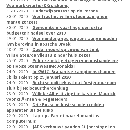
Veemarkkwartier&Kruiskamp
31-01-2020 |
Onderwijsprotest op de Parade
30-01-2020 |
Vier fracties willen steun aan jonge
mantelzorgers
30-01-2020 |
Gemeente ervaart nog een extra
budgettair nadeel over 2019
29-01-2020 |
Vier minderjarige jongens aangehouden
ivm beroving in Bossche Broek
28-01-2020 |
Dader moord op Lowie van Lent
vrijgelaten/op vliegtuig naar huis gezet
25-01-2020 |
Politie zoekt getuigen van mishandeling
op Hooge Steenweg[McDonalds]
24-01-2020 |
In KW1C: Brabantse kampioenschappen
Skills Talent op 29 januari 2020
24-01-2020 |
Rechtse politiek wil dat Designmuseum
sluit bij Holocaustherdenking
23-01-2020 |
Willeke Alberti zingt in kasteel Maurick
voor cliÃ«nten & begeleiders
23-01-2020 |
Drie Bossche basisscholen redden
apparaten uit de kliko
22-01-2020 |
Laptops Farent naar Humanitas
Computerhuis
22-01-2020 |
JADS verbouwt panden St.Janssingel en