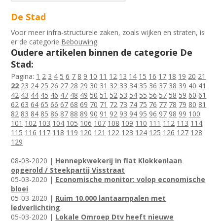
De Stad
Voor meer infra-structurele zaken, zoals wijken en straten, is
er de categorie
Bebouwing
.
Oudere artikelen binnen de categorie De
Stad:
Pagina:
1
2
3
4
5
6
7
8
9
10
11
12
13
14
15
16
17
18
19
20
21
22
23
24
25
26
27
28
29
30
31
32
33
34
35
36
37
38
39
40
41
42
43
44
45
46
47
48
49
50
51
52
53
54
55
56
57
58
59
60
61
62
63
64
65
66
67
68
69
70
71
72
73
74
75
76
77
78
79
80
81
82
83
84
85
86
87
88
89
90
91
92
93
94
95
96
97
98
99
100
101
102
103
104
105
106
107
108
109
110
111
112
113
114
115
116
117
118
119
120
121
122
123
124
125
126
127
128
129
08-03-2020 |
Hennepkwekerij in flat Klokkenlaan
opgerold / Steekpartij Visstraat
05-03-2020 |
Economische monitor: volop economische
bloei
05-03-2020 |
Ruim 10.000 lantaarnpalen met
ledverlichting
05-03-2020 |
Lokale Omroep Dtv heeft nieuwe