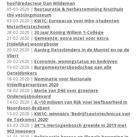
hoofdredacteur Dan Wildeman
05-03-2020 |
Restauratie & herbestemming Kruithuis
tbv vestingmuseum
03-03-2020 |
KW1C: Europacup voor mbo-studenten
Motorfietstechniek
28-02-2020 |
30 jaar Koning Willem 1-College
21-02-2020 |
Gemeente: extra inzet voor extra
[tijdelijke] woningbouw
20-02-2020 |
Aanleg fietsvlonders in de Muntel en op de
Vliert
20-02-2020 |
Economie, woningstatus en bedrijven
19-02-2020 |
Burgemeestersboodschap aan alle
Oeteldonkers
18-02-2020 |
Nominatie voor Nationale
Vrijwilligersprijzen 2020
18-02-2020 |
Motie van D66 voor groenere
Onderwijsboulevard
14-02-2020 |
â‚¬10 miljoen van Rijk voor leefbaarheid in
Noordoost-Brabant
13-02-2020 |
KW1C: winnaars 'Bedrijfsautotechnicus van
de Toekomst 2020'
03-02-2020 |
â€™s-Hertogenbosch groeide in 2019 met
902 inwoners
31-01-2020 |
Politieactie horeca en illegale bewoning in