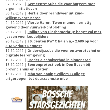
07-01-2020 |
Gemeente: Subsidie voor burgers met
eigen initiatieven
30-12-2019 |
Hertje door brandweer uit Zuid-
Willemsvaart gered
24-12-2019 |
Vierde Haren: Twee mannen ernstig
gewond door vuurwerkontploffing
23-12-2019 |
Railing van Hinthamerbrug hangt vol met
jassen voor koudelijders
20-12-2019 |
Studenten KW1C halen â‚¬ 2.680 op voor
3FM Serious Request
19-12-2019 |
Onderwijssubsidie voor ontwerptechni en
digitale leeromgeving
19-12-2019 |
Breder alcoholverbod in binnenstad
18-12-2019 |
Boerenprotest ook in Den Bosch bij
provinciehuis en station
13-12-2019 |
Mbo van Koning Willem I College
uitgeroepen tot duurzaamste mbo