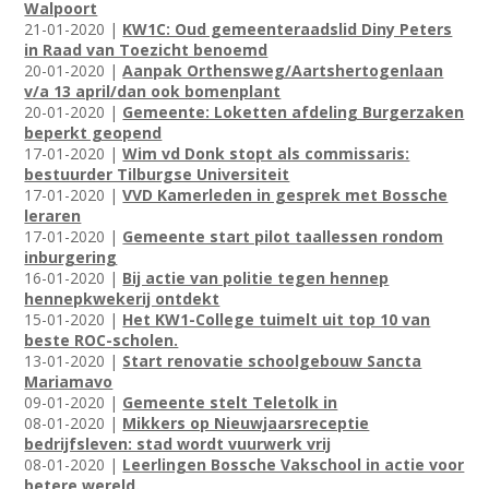
Walpoort
21-01-2020 |
KW1C: Oud gemeenteraadslid Diny Peters
in Raad van Toezicht benoemd
20-01-2020 |
Aanpak Orthensweg/Aartshertogenlaan
v/a 13 april/dan ook bomenplant
20-01-2020 |
Gemeente: Loketten afdeling Burgerzaken
beperkt geopend
17-01-2020 |
Wim vd Donk stopt als commissaris:
bestuurder Tilburgse Universiteit
17-01-2020 |
VVD Kamerleden in gesprek met Bossche
leraren
17-01-2020 |
Gemeente start pilot taallessen rondom
inburgering
16-01-2020 |
Bij actie van politie tegen hennep
hennepkwekerij ontdekt
15-01-2020 |
Het KW1-College tuimelt uit top 10 van
beste ROC-scholen.
13-01-2020 |
Start renovatie schoolgebouw Sancta
Mariamavo
09-01-2020 |
Gemeente stelt Teletolk in
08-01-2020 |
Mikkers op Nieuwjaarsreceptie
bedrijfsleven: stad wordt vuurwerk vrij
08-01-2020 |
Leerlingen Bossche Vakschool in actie voor
betere wereld.