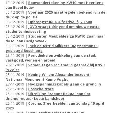
10-12-2019 |
Bouwondertekening KW1C met Heerkens
van Bavel Bouw
06-12-2019 |
Voorjaar 2020 maatregelen bekend ivm de
druk op de politie
03-12-2019 |
Opbrengst INTRO festival â‚¬ 3.500
03-12-2019 |
JOVD vraagt dringend om nieuwe extra
studentenhuisvesting
03-12-2019 |
Studenten Meubeldesign KW1C gaan naar
de Milaan Designweek
30-11-2019 |
Jack en Astrid Mikkers -Baggermans :
geslaagd Boschloog
29-11-2019 |
Periodieke ontwikkeling van de stad:
vastgoed, wonen en arbeid
28-11-2019 |
Samen tegen racisme in gesprek bij KNVB
in Zeist
28-11-2019 |
Koning Willem Alexander bezocht
Nationaal Monument Kamp Vught
27-11-2019 |
Hoogspanningskabels gaan de grond in
26-11-2019 |
Bossche trots
26-11-2019 |
Uitreiking Brabant Bokaal aan Cor
Unumdirecteur Lotte Landsheer
26-11-2019 |
Corona: Sfeerbeelden van zondag 19 april
2020
25-11-2019 |
Den Bosch wordt Learning City