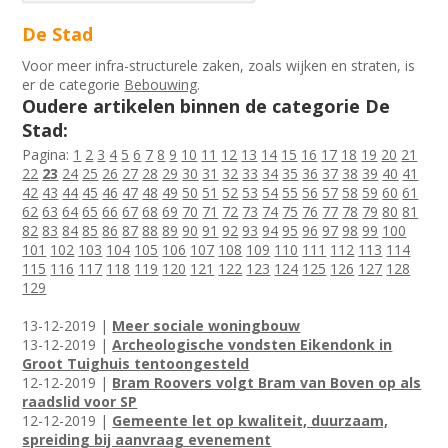
De Stad
Voor meer infra-structurele zaken, zoals wijken en straten, is
er de categorie
Bebouwing
.
Oudere artikelen binnen de categorie De
Stad:
Pagina:
1
2
3
4
5
6
7
8
9
10
11
12
13
14
15
16
17
18
19
20
21
22
23
24
25
26
27
28
29
30
31
32
33
34
35
36
37
38
39
40
41
42
43
44
45
46
47
48
49
50
51
52
53
54
55
56
57
58
59
60
61
62
63
64
65
66
67
68
69
70
71
72
73
74
75
76
77
78
79
80
81
82
83
84
85
86
87
88
89
90
91
92
93
94
95
96
97
98
99
100
101
102
103
104
105
106
107
108
109
110
111
112
113
114
115
116
117
118
119
120
121
122
123
124
125
126
127
128
129
13-12-2019 |
Meer sociale woningbouw
13-12-2019 |
Archeologische vondsten Eikendonk in
Groot Tuighuis tentoongesteld
12-12-2019 |
Bram Roovers volgt Bram van Boven op als
raadslid voor SP
12-12-2019 |
Gemeente let op kwaliteit, duurzaam,
spreiding bij aanvraag evenement