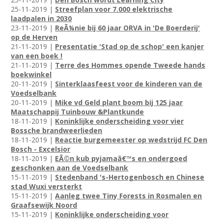
25-11-2019 |
Streefplan voor 7.000 elektrische
laadpalen in 2030
23-11-2019 |
ReÃ¼nie bij 60 jaar ORVA in 'De Boerderij'
op de Herven
21-11-2019 |
Presentatie 'Stad op de schop' een kanjer
van een boek !
21-11-2019 |
Terre des Hommes opende Tweede hands
boekwinkel
20-11-2019 |
Sinterklaasfeest voor de kinderen van de
Voedselbank
20-11-2019 |
Mike vd Geld plant boom bij 125 jaar
Maatschappij Tuinbouw &Plantkunde
18-11-2019 |
Koninklijke onderscheiding voor vier
Bossche brandweerlieden
18-11-2019 |
Reactie burgemeester op wedstrijd FC Den
Bosch - Excelsior
18-11-2019 |
EÃ©n kub pyjamaâ€™s en ondergoed
geschonken aan de Voedselbank
15-11-2019 |
Stedenband 's-Hertogenbosch en Chinese
stad Wuxi versterkt
15-11-2019 |
Aanleg twee Tiny Forests in Rosmalen en
Graafsewijk Noord
15-11-2019 |
Koninklijke onderscheiding voor