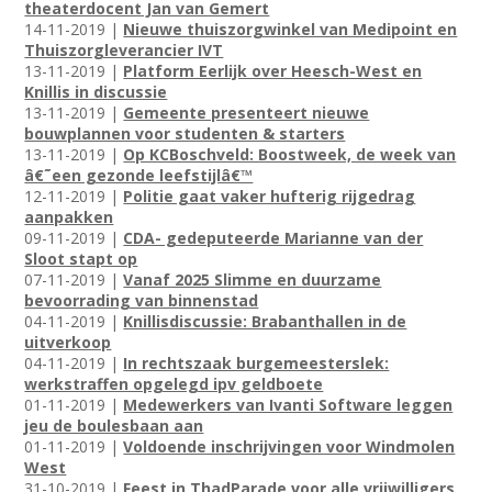
theaterdocent Jan van Gemert
14-11-2019 |
Nieuwe thuiszorgwinkel van Medipoint en
Thuiszorgleverancier IVT
13-11-2019 |
Platform Eerlijk over Heesch-West en
Knillis in discussie
13-11-2019 |
Gemeente presenteert nieuwe
bouwplannen voor studenten & starters
13-11-2019 |
Op KCBoschveld: Boostweek, de week van
â€˜een gezonde leefstijlâ€™
12-11-2019 |
Politie gaat vaker hufterig rijgedrag
aanpakken
09-11-2019 |
CDA- gedeputeerde Marianne van der
Sloot stapt op
07-11-2019 |
Vanaf 2025 Slimme en duurzame
bevoorrading van binnenstad
04-11-2019 |
Knillisdiscussie: Brabanthallen in de
uitverkoop
04-11-2019 |
In rechtszaak burgemeesterslek:
werkstraffen opgelegd ipv geldboete
01-11-2019 |
Medewerkers van Ivanti Software leggen
jeu de boulesbaan aan
01-11-2019 |
Voldoende inschrijvingen voor Windmolen
West
31-10-2019 |
Feest in ThadParade voor alle vrijwilligers