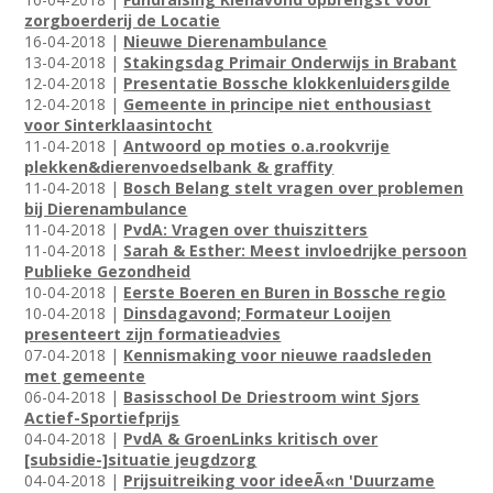
zorgboerderij de Locatie
16-04-2018 |
Nieuwe Dierenambulance
13-04-2018 |
Stakingsdag Primair Onderwijs in Brabant
12-04-2018 |
Presentatie Bossche klokkenluidersgilde
12-04-2018 |
Gemeente in principe niet enthousiast
voor Sinterklaasintocht
11-04-2018 |
Antwoord op moties o.a.rookvrije
plekken&dierenvoedselbank & graffity
11-04-2018 |
Bosch Belang stelt vragen over problemen
bij Dierenambulance
11-04-2018 |
PvdA: Vragen over thuiszitters
11-04-2018 |
Sarah & Esther: Meest invloedrijke persoon
Publieke Gezondheid
10-04-2018 |
Eerste Boeren en Buren in Bossche regio
10-04-2018 |
Dinsdagavond; Formateur Looijen
presenteert zijn formatieadvies
07-04-2018 |
Kennismaking voor nieuwe raadsleden
met gemeente
06-04-2018 |
Basisschool De Driestroom wint Sjors
Actief-Sportiefprijs
04-04-2018 |
PvdA & GroenLinks kritisch over
[subsidie-]situatie jeugdzorg
04-04-2018 |
Prijsuitreiking voor ideeÃ«n 'Duurzame