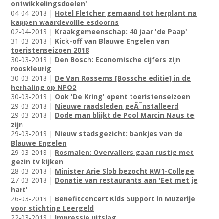
ontwikkelingsdoelen'
04-04-2018 |
Hotel Fletcher gemaand tot herplant na
kappen waardevollle esdoorns
02-04-2018 |
Kraakgemeenschap: 40 jaar 'de Paap'
31-03-2018 |
Kick-off van Blauwe Engelen van
toeristenseizoen 2018
30-03-2018 |
Den Bosch: Economische cijfers zijn
rooskleurig
30-03-2018 |
De Van Rossems [Bossche editie] in de
herhaling op NPO2
30-03-2018 |
Ook 'De Kring' opent toeristenseizoen
29-03-2018 |
Nieuwe raadsleden geÃ¯nstalleerd
29-03-2018 |
Dode man blijkt de Pool Marcin Naus te
zijn
29-03-2018 |
Nieuw stadsgezicht: bankjes van de
Blauwe Engelen
29-03-2018 |
Rosmalen: Overvallers gaan rustig met
gezin tv kijken
28-03-2018 |
Minister Arie Slob bezocht KW1-College
27-03-2018 |
Donatie van restaurants aan 'Eet met je
hart'
26-03-2018 |
Benefitconcert Kids Support in Muzerije
voor stichting Leergeld
22-03-2018 |
Impressie uitslag