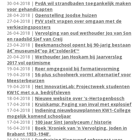
30-04-2018 |
PvdA wil strandbaden toegankelijk maken
voor gehandicapten
28-04-2018 |
Openstelling Joodse huizen
27-04-2018 |
PVV stelt vragen over omgaan met de
verkiezingsposters
26-04-2018 |
Vervolging van oud wethouder Jos van Son
en raadslid Sjef van Creij
23-04-2018 |
Beekmanschool opent bij 90-jarig bestaan
â€˜museumâ€“op â€“zolderâ€™
20-04-2018 |
Wethouder Jan Hoskam bij Jaarverslag
2017 vol optimisme
19-04-2018 |
Roer omgegooid bij formatievorming
19-04-2018 |
56-plus schoolwerk vormt alternatief voor
Meesterbeurzen
19-04-2018 |
Het InnovatieLab: Projectweek studenten
KW1C met o.a. bedrijfsleven
18-04-2018 |
Nieuwe website over 's-Hertogenbosch
17-04-2018 |
Kruiskamp: Poging van inval met explosief
17-04-2018 |
Indiening nieuwbouwplannen KW1-College
mogelijk komend schooljaar
17-04-2018 |
100 jaar Sint Janslyceum / historie
16-04-2018 |
Boek 'Kroniek van 'n Vervolging, Joden in
Brabant 1933-1948'.
16-04-2018 |
Fundraising Kienavond opbrengst voor