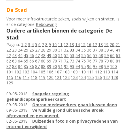
De Stad
Voor meer infra-structurele zaken, zoals wijken en straten, is
er de categorie
Bebouwing
.
Oudere artikelen binnen de categorie De
Stad:
Pagina:
1
2
3
4
5
6
7
8
9
10
11
12
13
14
15
16
17
18
19
20
21
22
23
24
25
26
27
28
29
30
31
32
33
34
35
36
37
38
39
40
41
42
43
44
45
46
47
48
49
50
51
52
53
54
55
56
57
58
59
60
61
62
63
64
65
66
67
68
69
70
71
72
73
74
75
76
77
78
79
80
81
82
83
84
85
86
87
88
89
90
91
92
93
94
95
96
97
98
99
100
101
102
103
104
105
106
107
108
109
110
111
112
113
114
115
116
117
118
119
120
121
122
123
124
125
126
127
128
129
09-05-2018 |
Soepeler regeling
gehandicaptenparkeerkaart
09-05-2018 |
Omron medewerkers gaan klussen doen
09-05-2018 |
Vervuilde grond uit Bossche Broek
afgevoerd en gesaneerd.
02-05-2018 |
Duizenden foto's om privacyredenen van
internet verwijderd