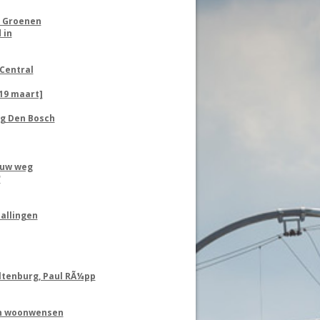
e Groenen
 in
 Central
[19 maart]
rg Den Bosch
euw weg
'
tallingen
ltenburg, Paul RÃ¼pp
en woonwensen