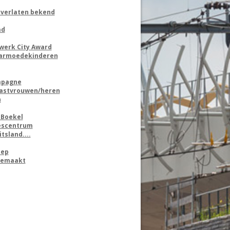
lverlaten bekend
ad
werk City Award
n armoedekinderen
ampagne
gastvrouwen/heren
n
 Boekel
rescentrum
tsland....
oep
 gemaakt