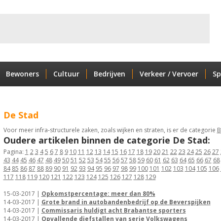
Bewoners
Cultuur
Bedrijven
Verkeer / Vervoer
Sp
De Stad
Voor meer infra-structurele zaken, zoals wijken en straten, is er de categorie
B
Oudere artikelen binnen de categorie De Stad:
Pagina:
1
2
3
4
5
6
7
8
9
10
11
12
13
14
15
16
17
18
19
20
21
22
23
24
25
26
27
43
44
45
46
47
48
49
50
51
52
53
54
55
56
57
58
59
60
61
62
63
64
65
66
67
68
84
85
86
87
88
89
90
91
92
93
94
95
96
97
98
99
100
101
102
103
104
105
106
117
118
119
120
121
122
123
124
125
126
127
128
129
15-03-2017 |
Opkomstpercentage: meer dan 80%
14-03-2017 |
Grote brand in autobandenbedrijf op de Beverspijken
14-03-2017 |
Commissaris huldigt acht Brabantse sporters
14-03-2017 |
Opvallende diefstallen van serie Volkswagens