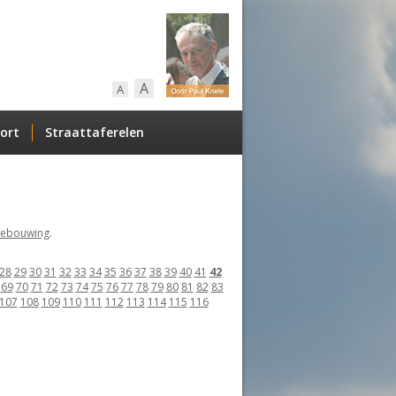
A
A
ort
Straattaferelen
ebouwing
.
28
29
30
31
32
33
34
35
36
37
38
39
40
41
42
69
70
71
72
73
74
75
76
77
78
79
80
81
82
83
107
108
109
110
111
112
113
114
115
116