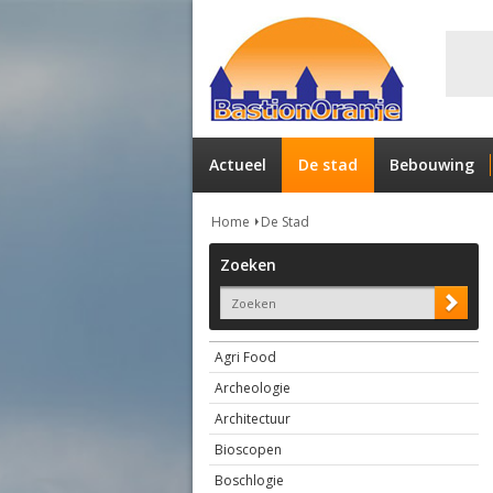
Actueel
De stad
Bebouwing
Home
De Stad
Zoeken
Agri Food
Archeologie
Architectuur
Bioscopen
Boschlogie