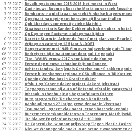
13-03-2017 |
Bevolkingstoename 2015-2016, het meest in West
13-03-2017 |
Oud nieuws: Boom op Bossche Markt op verzoek Bossch
13-03-2017 |
Rombouts- na plofkraak- spreekt Vinkelse burgers moed
12-03-2017 |
Opgepakt na poging tot beroving bij Brabanthallen
11-03-2017 |
Opkikkerdag voor ernstig zieke Matthijs
11-03-2017 |
Staatssecretaris Sander Dekker als kok en ober in hotel
11-03-2017 |
Op Dag tegen Racisme: dialoogmaaltijden
10-03-2017 |
Dorette Sturm in 'Achter de Poort' met plan voor Pearle 
10-03-2017 |
Vrijdag en zaterdag 12,5 jaar NLDOET
08-03-2017 |
Hongerwinter mei 1945: film over hulpverlening uit Tilbu
08-03-2017 |
Bedreigers bij pinautomaat door politie gepakt
08-03-2017 |
Titel 'WAUW-vrouw 2017' voor Nicole de Koning
07-03-2017 |
Eerste dag nieuwe schoolontbijt op Rondeel
07-03-2017 |
Achterstandswijken [zoals Gestelse buurt] zakken opni
04-03-2017 |
Eerste bijeenkomst regionale GSA-alliance in 'Bij Katrien
04-03-2017 |
Opening Voedselbos in Graafse Akker
04-03-2017 |
Afsluiting 'Groene dakenproject' Ackerdijckstraat
03-03-2017 |
Toegangsverbod bij auto of fietsendiefstal in garages/s
03-03-2017 |
Inbraak in theehuisje op begraafplaats Orthen
03-03-2017 |
In tv-program EO: 'De charme van Den Bosch..'
01-03-2017 |
Aanhouding van 27-jarige geweldenaar in Visstraat
27-02-2017 |
Traumaheli ingezet vlak naast Jeroen Boschziekenhuis
27-02-2017 |
Burgemeesterskandidaten:van Toorenburg, MatthijsvMi
25-02-2017 |
'De Blauwe Engelen' ontvangt â‚¬ 100.000
24-02-2017 |
De Copernikkel winnaar prijsvraag 'Tegen Plastic Tasjes'
23-02-2017 |
Nieuwe Woonagenda haakt in op actuele woonvormen 