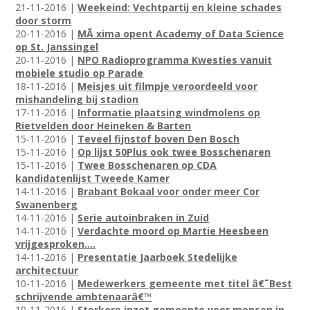
21-11-2016 |
Weekeind: Vechtpartij en kleine schades
door storm
20-11-2016 |
MÃ xima opent Academy of Data Science
op St. Janssingel
20-11-2016 |
NPO Radioprogramma Kwesties vanuit
mobiele studio op Parade
18-11-2016 |
Meisjes uit filmpje veroordeeld voor
mishandeling bij stadion
17-11-2016 |
Informatie plaatsing windmolens op
Rietvelden door Heineken & Barten
15-11-2016 |
Teveel fijnstof boven Den Bosch
15-11-2016 |
Op lijst 50Plus ook twee Bosschenaren
15-11-2016 |
Twee Bosschenaren op CDA
kandidatenlijst Tweede Kamer
14-11-2016 |
Brabant Bokaal voor onder meer Cor
Swanenberg
14-11-2016 |
Serie autoinbraken in Zuid
14-11-2016 |
Verdachte moord op Martie Heesbeen
vrijgesproken....
14-11-2016 |
Presentatie Jaarboek Stedelijke
architectuur
10-11-2016 |
Medewerkers gemeente met titel â€˜Best
schrijvende ambtenaarâ€™
10-11-2016 |
Sterkere inzet gemeente voor mensen in