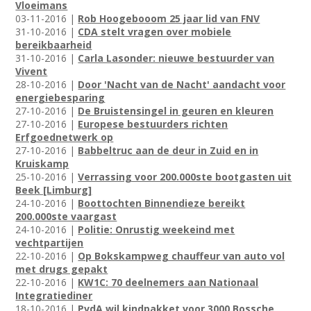
Vloeimans
03-11-2016 |
Rob Hoogebooom 25 jaar lid van FNV
31-10-2016 |
CDA stelt vragen over mobiele
bereikbaarheid
31-10-2016 |
Carla Lasonder: nieuwe bestuurder van
Vivent
28-10-2016 |
Door 'Nacht van de Nacht' aandacht voor
energiebesparing
27-10-2016 |
De Bruistensingel in geuren en kleuren
27-10-2016 |
Europese bestuurders richten
Erfgoednetwerk op
27-10-2016 |
Babbeltruc aan de deur in Zuid en in
Kruiskamp
25-10-2016 |
Verrassing voor 200.000ste bootgasten uit
Beek [Limburg]
24-10-2016 |
Boottochten Binnendieze bereikt
200.000ste vaargast
24-10-2016 |
Politie: Onrustig weekeind met
vechtpartijen
22-10-2016 |
Op Bokskampweg chauffeur van auto vol
met drugs gepakt
22-10-2016 |
KW1C: 70 deelnemers aan Nationaal
Integratiediner
18-10-2016 |
PvdA wil kindpakket voor 3000 Bossche