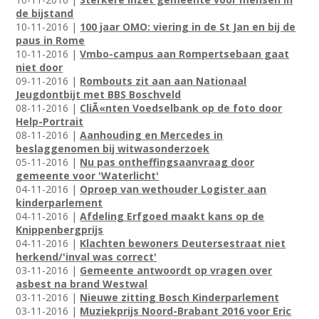
de bijstand
10-11-2016 |
100 jaar OMO: viering in de St Jan en bij de
paus in Rome
10-11-2016 |
Vmbo-campus aan Rompertsebaan gaat
niet door
09-11-2016 |
Rombouts zit aan aan Nationaal
Jeugdontbijt met BBS Boschveld
08-11-2016 |
CliÃ«nten Voedselbank op de foto door
Help-Portrait
08-11-2016 |
Aanhouding en Mercedes in
beslaggenomen bij witwasonderzoek
05-11-2016 |
Nu pas ontheffingsaanvraag door
gemeente voor 'Waterlicht'
04-11-2016 |
Oproep van wethouder Logister aan
kinderparlement
04-11-2016 |
Afdeling Erfgoed maakt kans op de
Knippenbergprijs
04-11-2016 |
Klachten bewoners Deutersestraat niet
herkend/'inval was correct'
03-11-2016 |
Gemeente antwoordt op vragen over
asbest na brand Westwal
03-11-2016 |
Nieuwe zitting Bosch Kinderparlement
03-11-2016 |
Muziekprijs Noord-Brabant 2016 voor Eric