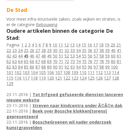
De Stad
Voor meer infra-structurele zaken, zoals wijken en straten, is
er de categorie
Bebouwing
.
Oudere artikelen binnen de categorie De
Stad:
Pagina:
1
2
3
4
5
6
7
8
9
10
11
12
13
14
15
16
17
18
19
20
21
22
23
24
25
26
27
28
29
30
31
32
33
34
35
36
37
38
39
40
41
42
43
44
45
46
47
48
49
50
51
52
53
54
55
56
57
58
59
60
61
62
63
64
65
66
67
68
69
70
71
72
73
74
75
76
77
78
79
80
81
82
83
84
85
86
87
88
89
90
91
92
93
94
95
96
97
98
99
100
101
102
103
104
105
106
107
108
109
110
111
112
113
114
115
116
117
118
119
120
121
122
123
124
125
126
127
128
129
23-11-2016 |
Tot Erfgoed gefuseerde diensten lanceren
nieuwe website
23-11-2016 |
Streven naar kindcentra onder Ã©Ã©n dak
22-11-2016 |
Boek over Bossche klokken[torens]
gepresenteerd
22-11-2016 |
BosscheGroenen wil nader onderzoek
kunstgrasvelden