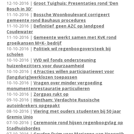
12-10-2016 |
Groot Tuighuis: Presentaties rond 'Den
Bosch in 3D'
11-10-2016 |
Bossche Woonboulevard corrigeert
gemeente rond Bauhaus procedures
11-10-2016 |
Definitief geen AZC op landgoed
Coudewater
11-10-2016 |
Gemeente werkt samen met KvK rond
groeikansen M+K- bedrijf
10-10-2016 |
Politiek wil regenboogoversteek bij
scholen
10-10-2016 |
VVD wil fonds ondersteuning
huizenbezitters voor duurzaamheid
10-10-2016 |
4 Fracties willen participatiewet voor
[langdurig]werklozen toepassen
10-10-2016 |
Vragen over minder vergoeding
monumentenrestauratie particulieren
10-10-2016 |
Zorgpas rukt op
09-10-2016 |
Hintham: Verdachte Russische
autoinbrekers opgepakt
08-10-2016 |
Viering met ouders studenten bij 50 jaar
Gremio Unio
07-10-2016 |
Ceremonie rond hijsen regenboogvlag op
Stadhuisbordes
07-10-2016 |
Gouden Duim voor Marianne van Heeswijk