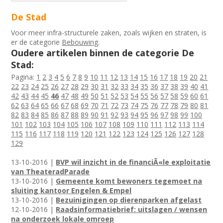
De Stad
Voor meer infra-structurele zaken, zoals wijken en straten, is
er de categorie
Bebouwing
.
Oudere artikelen binnen de categorie De
Stad:
Pagina:
1
2
3
4
5
6
7
8
9
10
11
12
13
14
15
16
17
18
19
20
21
22
23
24
25
26
27
28
29
30
31
32
33
34
35
36
37
38
39
40
41
42
43
44
45
46
47
48
49
50
51
52
53
54
55
56
57
58
59
60
61
62
63
64
65
66
67
68
69
70
71
72
73
74
75
76
77
78
79
80
81
82
83
84
85
86
87
88
89
90
91
92
93
94
95
96
97
98
99
100
101
102
103
104
105
106
107
108
109
110
111
112
113
114
115
116
117
118
119
120
121
122
123
124
125
126
127
128
129
13-10-2016 |
BVP wil inzicht in de financiÃ«le exploitatie
van TheateradParade
13-10-2016 |
Gemeente komt bewoners tegemoet na
sluiting kantoor Engelen & Empel
13-10-2016 |
Bezuinigingen op dierenparken afgelast
12-10-2016 |
Raadsinformatiebrief: uitslagen / wensen
na onderzoek lokale omroep