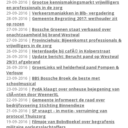
29-09-2016 |
Grootse kennismakingsmarkt vrijwilligers
en professionals in de zorg
29-09-2016 |
Verkeersmaniakken in Blb- vergadering
28-09-2016 |
Gemeente Begroting 2017: wethouder zit
op rozen
27-09-2016 |
Bossche Groenen staat verbaasd over
onachtzaamheid bij brand Westwal
27-09-2016 |
Provinciehuis: Bijeenkomst professionals &
vrijwilligers in de zorg
26-09-2016 |
Heterdaadje bij cafÃ© in Kolperstraat
26-09-2016 |
Update bericht: Berucht pand op Westwal
29/31 afgebrand
26-09-2016 |
GroenLinks wil helderheid pand Pompen &
Verlouw
23-09-2016 |
BBS Bossche Broek de beste met
schoolmusical
23-09-2016 |
PvdA klaagt over onheuse bejegening van
cliÃ«nten door WeenerXL
22-09-2016 |
Gemeente informeert de raad over
bedrijfsvoering Stichting Binnendieze
21-09-2016 |
SP vraagt - in motie- verruiming van
protocol Thuiszorg
19-09-2016 |
Filmpje van BobvBoekel over begrafenis
militaire oorlogsslachtoffers