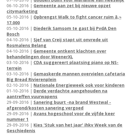
06-10-2016 |
Gemeente aan zet bij nieuwe opzet
citymarketing
05-10-2016 |
Opbrengst Walk to fight cancer ruim â‚¬
17.000
05-10-2016 |
Diederik Samsom te gast bij PvdA Den
Bosch
04-10-2016 |
Sjef van Creij stapt uit onvrede uit
Rosmalens Belang
04-10-2016 |
Gemeente ontkent klachten over
behandelingen door WeenerXL
03-10-2016 |
CDA suggereert plaatsing piano op NS-
terrein
03-10-2016 |
Gemaskerde mannen overvielen cafetaria
Big Bread Rivierenplein
02-10-2016 |
Nationale Energieweek ook voor kinderen
01-10-2016 |
Derde verdachte aangehouden na
aantreffen vuurwapens
29-09-2016 |
Sanering buurt -na brand Westwal -
afgerond/kosten sanering vergoed
29-09-2016 |
Avans hogeschool voor de vijfde keer
nummer 1
29-09-2016 |
Kies 'Stuk van het jaar' ihkv Week van de
Geschiedenis