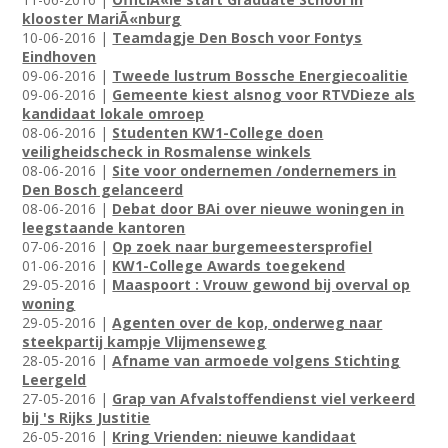
klooster MariÃ«nburg
10-06-2016 |
Teamdagje Den Bosch voor Fontys
Eindhoven
09-06-2016 |
Tweede lustrum Bossche Energiecoalitie
09-06-2016 |
Gemeente kiest alsnog voor RTVDieze als
kandidaat lokale omroep
08-06-2016 |
Studenten KW1-College doen
veiligheidscheck in Rosmalense winkels
08-06-2016 |
Site voor ondernemen /ondernemers in
Den Bosch gelanceerd
08-06-2016 |
Debat door BAi over nieuwe woningen in
leegstaande kantoren
07-06-2016 |
Op zoek naar burgemeestersprofiel
01-06-2016 |
KW1-College Awards toegekend
29-05-2016 |
Maaspoort : Vrouw gewond bij overval op
woning
29-05-2016 |
Agenten over de kop, onderweg naar
steekpartij kampje Vlijmenseweg
28-05-2016 |
Afname van armoede volgens Stichting
Leergeld
27-05-2016 |
Grap van Afvalstoffendienst viel verkeerd
bij 's Rijks Justitie
26-05-2016 |
Kring Vrienden: nieuwe kandidaat