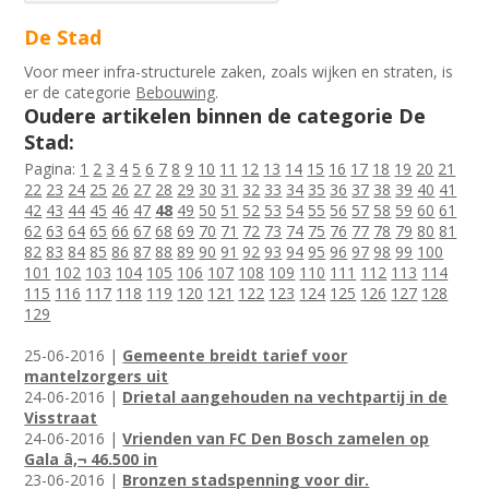
De Stad
Voor meer infra-structurele zaken, zoals wijken en straten, is
er de categorie
Bebouwing
.
Oudere artikelen binnen de categorie De
Stad:
Pagina:
1
2
3
4
5
6
7
8
9
10
11
12
13
14
15
16
17
18
19
20
21
22
23
24
25
26
27
28
29
30
31
32
33
34
35
36
37
38
39
40
41
42
43
44
45
46
47
48
49
50
51
52
53
54
55
56
57
58
59
60
61
62
63
64
65
66
67
68
69
70
71
72
73
74
75
76
77
78
79
80
81
82
83
84
85
86
87
88
89
90
91
92
93
94
95
96
97
98
99
100
101
102
103
104
105
106
107
108
109
110
111
112
113
114
115
116
117
118
119
120
121
122
123
124
125
126
127
128
129
25-06-2016 |
Gemeente breidt tarief voor
mantelzorgers uit
24-06-2016 |
Drietal aangehouden na vechtpartij in de
Visstraat
24-06-2016 |
Vrienden van FC Den Bosch zamelen op
Gala â‚¬ 46.500 in
23-06-2016 |
Bronzen stadspenning voor dir.