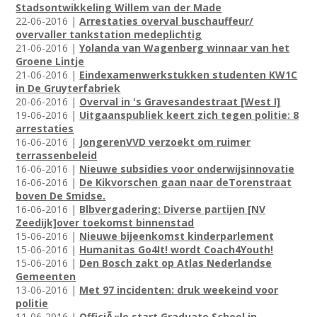
Stadsontwikkeling Willem van der Made
22-06-2016 |
Arrestaties overval buschauffeur/
overvaller tankstation medeplichtig
21-06-2016 |
Yolanda van Wagenberg winnaar van het
Groene Lintje
21-06-2016 |
Eindexamenwerkstukken studenten KW1C
in De Gruyterfabriek
20-06-2016 |
Overval in 's Gravesandestraat [West I]
19-06-2016 |
Uitgaanspubliek keert zich tegen politie: 8
arrestaties
16-06-2016 |
JongerenVVD verzoekt om ruimer
terrassenbeleid
16-06-2016 |
Nieuwe subsidies voor onderwijsinnovatie
16-06-2016 |
De Kikvorschen gaan naar deTorenstraat
boven De Smidse.
16-06-2016 |
Blbvergadering: Diverse partijen [NV
Zeedijk]over toekomst binnenstad
15-06-2016 |
Nieuwe bijeenkomst kinderparlement
15-06-2016 |
Humanitas Go4It! wordt Coach4Youth!
15-06-2016 |
Den Bosch zakt op Atlas Nederlandse
Gemeenten
13-06-2016 |
Met 97 incidenten: druk weekeind voor
politie
11-06-2016 |
OfficiÃ«le start Graduate School in