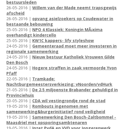
bestuursleden
26-05-2016 |
Willem van der Made neemt trapsgewijs
afscheid
26-05-2016 |
opvang asielzoekers op Coudewater in
bestaande bebouwing
25-05-2016 |
NPO 4 Klassiek: Koningin MÃ¡xima
overhandigt kindercello
25-05-2016 |
KW1C kappers- lify styleshow
24-05-2016 |
Gemeenteraad moet meer investeren in
regionale samenwerking
24-05-2016 |
Nieuw bestuur Katholiek Vrouwen Gilde
Den Bosch
24-05-2016 |
Hogere straffen in zaak vermoorde Yvon
Pfaff
22-05-2016 |
Tramkade:
Nachtburgemeestersverkiezing: vNoorden/vdHurk
21-05-2016 |
De 2,5 miljoenste Brabander gehuldigd in
Provinciehuis
20-05-2016 |
CDA wil vestingrondje rond de stad
19-05-2016 |
Rombouts ingenomen met
samenwerking&burgerinitiatief rond veiligheid
19-05-2016 |
Samenwerking Den Bosch-Zaltbommel -
Maasdriel met opsporingsambtenaren
19-05-2016 |
Inzet PvdA en VVD voor Jongerenwerk