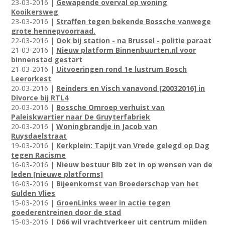
23-03-2016 |
Gewapende overval op woning
Kooikersweg
23-03-2016 |
Straffen tegen bekende Bossche vanwege
grote hennepvoorraad.
22-03-2016 |
Ook bij station - na Brussel - politie paraat
21-03-2016 |
Nieuw platform Binnenbuurten.nl voor
binnenstad gestart
21-03-2016 |
Uitvoeringen rond 1e lustrum Bosch
Leerorkest
20-03-2016 |
Reinders en Visch vanavond [20032016] in
Divorce bij RTL4
20-03-2016 |
Bossche Omroep verhuist van
Paleiskwartier naar De Gruyterfabriek
20-03-2016 |
Woningbrandje in Jacob van
Ruysdaelstraat
19-03-2016 |
Kerkplein: Tapijt van Vrede gelegd op Dag
tegen Racisme
16-03-2016 |
Nieuw bestuur Blb zet in op wensen van de
leden [nieuwe platforms]
16-03-2016 |
Bijeenkomst van Broederschap van het
Gulden Vlies
15-03-2016 |
GroenLinks weer in actie tegen
goederentreinen door de stad
15-03-2016 |
D66 wil vrachtverkeer uit centrum mijden