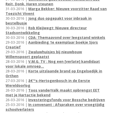
Reit, Donk, Haren steunen
31-03-2016 |
Marga Bekker: Nieuwe voorzitter Raad van
Toezicht Vivent
30-03-2016 |
Jong duo opgepakt voor inbraak in
bestelbusje
30-03-2016 |
Rob Kleijwegt: Nieuwe directeur
Stadsontwikkeling
30-03-2016 |
CDA: Themaavond over leegstand winkels
29-03-2016 |
Aanbieding 1e exemplaar boekje Sjors
Creatief
29-03-2016 |
Zwaluwhuisjes bij nieuwbouw
Willemspoort geplaatst
28-03-2016 |
V.M.G. TV : Nog een [verlate] kandidaat
voor lokale omroep...
28-03-2016 |
Korte uitslaande brand op Engelsedijk in
Orthen
27-03-2016 |
â€™s-Hertogenbosch in de Eerste
Wereldoorlog
26-03-2016 |
Toos vanderValk maakt opbrengst EET
met je Hartactie bekend
26-03-2016 |
Investeringsfonds voor Bossche bedrijven
25-03-2016 |
In convenant : Afspraken over vroegtijdig
schoolverlaters