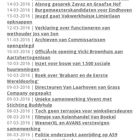
14-03-2016 |
Alsnog gesprek Zayaz en Graafse Hof
14-03-2016 |
Burgemeesterskandidaten voor Eindhoven
13-03-2016 |
Jeugd gaat Vakwerkhuisje Limietlaan
opknappen
12-03-2016 |
Verklaring over functioneren van
wethouder Jos van Son
11-03-2016 |
Archieven van Commissarissen
opengelegd
10-03-2016 |
OfficiÃ«le opening Vicki Brownhuis aan
Aartshertogenlaan
10-03-2016 |
Inzet voor bouw van 1.500 sociale
huurwoningen
10-03-2016 |
Boek over 'Brabant en de Eerste
Wereldoorlog'
09-03-2016 |
Directeuren Van Laarhoven van Grass
Company opgepakt
09-03-2016 |
Unieke samenwerking Vivent met
Stichting Buddyhulp
08-03-2016 |
Toch geen terrasjes voor winkeliersdeuren
08-03-2016 |
Filmpje van Kolenhandel Van Boekel
07-03-2016 |
WeenerXL en AVANS verstevigen
samenwerking
06-03-2016 |
Politie onderzoekt aanrijding op A59