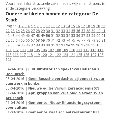
Voor meer infra-structurele zaken, zoals wijken en straten, is
er de categorie
Bebouwing
.
Oudere artikelen binnen de categorie De
Stad:
Pagina:
1
2
3
4
5
6
7
8
9
10
11
12
13
14
15
16
17
18
19
20
21
22
23
24
25
26
27
28
29
30
31
32
33
34
35
36
37
38
39
40
41
42
43
44
45
46
47
48
49
50
51
52
53
54
55
56
57
58
59
60
61
62
63
64
65
66
67
68
69
70
71
72
73
74
75
76
77
78
79
80
81
82
83
84
85
86
87
88
89
90
91
92
93
94
95
96
97
98
99
100
101
102
103
104
105
106
107
108
109
110
111
112
113
114
115
116
117
118
119
120
121
122
123
124
125
126
127
128
129
04-04-2016 |
Cultuurhistorisch spektakel Heusden X
Den Bosch
03-04-2016 |
Geen Bossche verdachte bij vondst zwaar
vuurwerk in bunker
03-04-2016 |
Nieuwe editie Vrijwilligersacademie073
01-04-2016 |
Aprilgrappen van Vrije Media Groep tv en
Artishock
01-04-2016 |
Gemeente: Nieuw financieringssysteem
voor cultuur
31-03-2016 |
Gemeente gaat sociaal restaurant BBS