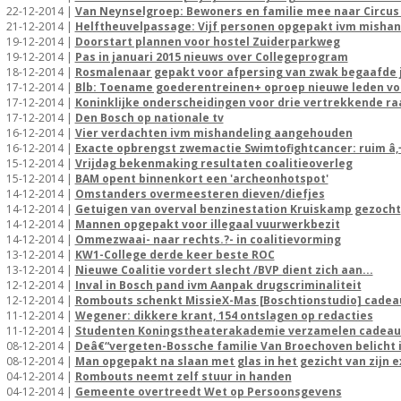
22-12-2014 |
Van Neynselgroep: Bewoners en familie mee naar Circus
21-12-2014 |
Helftheuvelpassage: Vijf personen opgepakt ivm mishan
19-12-2014 |
Doorstart plannen voor hostel Zuiderparkweg
19-12-2014 |
Pas in januari 2015 nieuws over Collegeprogram
18-12-2014 |
Rosmalenaar gepakt voor afpersing van zwak begaafde 
17-12-2014 |
Blb: Toename goederentreinen+ oproep nieuwe leden vo
17-12-2014 |
Koninklijke onderscheidingen voor drie vertrekkende r
17-12-2014 |
Den Bosch op nationale tv
16-12-2014 |
Vier verdachten ivm mishandeling aangehouden
16-12-2014 |
Exacte opbrengst zwemactie Swimtofightcancer: ruim â‚¬
15-12-2014 |
Vrijdag bekenmaking resultaten coalitieoverleg
15-12-2014 |
BAM opent binnenkort een 'archeonhotspot'
14-12-2014 |
Omstanders overmeesteren dieven/diefjes
14-12-2014 |
Getuigen van overval benzinestation Kruiskamp gezocht
14-12-2014 |
Mannen opgepakt voor illegaal vuurwerkbezit
14-12-2014 |
Ommezwaai- naar rechts.?- in coalitievorming
13-12-2014 |
KW1-College derde keer beste ROC
13-12-2014 |
Nieuwe Coalitie vordert slecht /BVP dient zich aan...
12-12-2014 |
Inval in Bosch pand ivm Aanpak drugscriminaliteit
12-12-2014 |
Rombouts schenkt MissieX-Mas [Boschtionstudio] cadea
11-12-2014 |
Wegener: dikkere krant, 154 ontslagen op redacties
11-12-2014 |
Studenten Koningstheaterakademie verzamelen cadeau
08-12-2014 |
Deâ€“vergeten-Bossche familie Van Broechoven belicht i
08-12-2014 |
Man opgepakt na slaan met glas in het gezicht van zijn e
04-12-2014 |
Rombouts neemt zelf stuur in handen
04-12-2014 |
Gemeente overtreedt Wet op Persoonsgevens