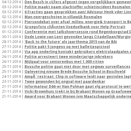
04-12-2014 |
Den Bosch in cijfers afgezet tegen vergelijkbare gemee
03-12-2014 |
Politie maakt naam slachtoffer schietincident Rosmalen
03-12-2014 |
6 Fracties gaan gesprekken aan/ Adviseur Henk vder Li
02-12-2014 |
Man neergeschoten in villawijk Rosmalen
02-12-2014 |
Piersondebat over afval, milieu, energie& transport in
02-12-2014 |
Groepsfoto cliÃ«nten Voedselbank voor Help-Portrait
01-12-2014 |
Conferentie met talkshow+sessie rond Regenboogstad 
30-11-2014 |
Dode Lowie van Lent gevonden langs Citadellaan/Wurgin
28-11-2014 |
'Back to the future' als jaarthema 2015 van de BAi
27-11-2014 |
Politie pakt 5 jongens op met balletjespistool
26-11-2014 |
Via app onderling kontakt gebruikers elektrolaadpalen 
26-11-2014 |
Politie arresteert twee minderjarige inbrekers
26-11-2014 |
Mijlpaal voor seniorenbus met 1.000 ritten
25-11-2014 |
Bossche politie gaat niet door met segway surveillances
25-11-2014 |
Oplevering nieuwe Brede Bossche School in Boschveld
24-11-2014 |
AmpÃ¨restraat: Chip in software leidt naar gestolen lap
23-11-2014 |
Twee gewonden bij ongval met paardenkar
21-11-2014 |
Informateur D66-er Han Polman gaat vlg.protocol te wer
21-11-2014 |
Vicki Brownhuis trekt in bij Brabant Wonen op Graafsew
21-11-2014 |
Award voor Brabant Wonen ivm Maatschappelijk onder