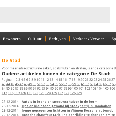
Bewoners
Cultuur
Bedrijven
Verkeer / Vervoer
Sp
De Stad
Voor meer infra-structurele zaken, zoals wijken en straten, is er de categorie
B
Oudere artikelen binnen de categorie De Stad:
Pagina:
1
2
3
4
5
6
7
8
9
10
11
12
13
14
15
16
17
18
19
20
21
22
23
24
25
26
27
43
44
45
46
47
48
49
50
51
52
53
54
55
56
57
58
59
60
61
62
63
64
65
66
67
68
84
85
86
87
88
89
90
91
92
93
94
95
96
97
98
99
100
101
102
103
104
105
106
117
118
119
120
121
122
123
124
125
126
127
128
129
27-12-2014 |
Auto's in brand en sneeuwschuiver in de berm
26-12-2014 |
Opa en kleinzoon gewond bij steekpartij in Hambaken
23-12-2014 |
Jonge nepagenten lichtten in Vlijmen Bossche automobil
22-12-2014 |
Bossche chauffeur [47jr.] na aanrijding te dronken om te