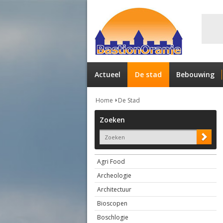
Actueel
De stad
Bebouwing
Home
De Stad
Zoeken
Agri Food
Archeologie
Architectuur
Bioscopen
Boschlogie