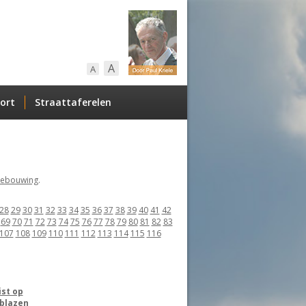
A
A
ort
Straattaferelen
ebouwing
.
28
29
30
31
32
33
34
35
36
37
38
39
40
41
42
69
70
71
72
73
74
75
76
77
78
79
80
81
82
83
107
108
109
110
111
112
113
114
115
116
ist op
 blazen