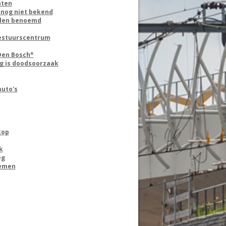
nten
 nog niet bekend
nden benoemd
 Bestuurscentrum
Den Bosch*
g is doodsoorzaak
auto's
top
k
eg
nemen