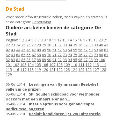
De Stad
Voor meer infra-structurele zaken, zoals wijken en straten, is
er de categorie
Bebouwing
.
Oudere artikelen binnen de categorie De
Stad:
Pagina:
1
2
3
4
5
6
7
8
9
10
11
12
13
14
15
16
17
18
19
20
21
22
23
24
25
26
27
28
29
30
31
32
33
34
35
36
37
38
39
40
41
42
43
44
45
46
47
48
49
50
51
52
53
54
55
56
57
58
59
60
61
62
63
64
65
66
67
68
69
70
71
72
73
74
75
76
77
78
79
80
81
82
83
84
85
86
87
88
89
90
91
92
93
94
95
96
97
98
99
100
101
102
103
104
105
106
107
108
109
110
111
112
113
114
115
116
117
118
119
120
121
122
123
124
125
126
127
128
129
06-06-2014 |
Leerlingen van Gymnasium Beekvliet
vallen in de prijzen
05-06-2014 |
SP: Gouden schildpad voor wethouder
Hoskam met een maartje er aan...
05-06-2014 |
Inzet Neptunus voor gehandicapte
Berlicumse jongeren
05-06-2014 |
Besluit kandidatenlijst VVD uitgesteld