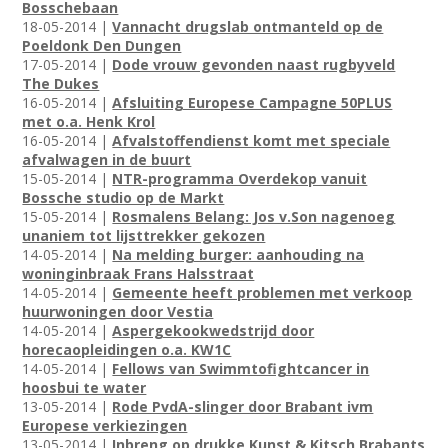
Bosschebaan
18-05-2014 |
Vannacht drugslab ontmanteld op de
Poeldonk Den Dungen
17-05-2014 |
Dode vrouw gevonden naast rugbyveld
The Dukes
16-05-2014 |
Afsluiting Europese Campagne 50PLUS
met o.a. Henk Krol
16-05-2014 |
Afvalstoffendienst komt met speciale
afvalwagen in de buurt
15-05-2014 |
NTR-programma Overdekop vanuit
Bossche studio op de Markt
15-05-2014 |
Rosmalens Belang: Jos v.Son nagenoeg
unaniem tot lijsttrekker gekozen
14-05-2014 |
Na melding burger: aanhouding na
woninginbraak Frans Halsstraat
14-05-2014 |
Gemeente heeft problemen met verkoop
huurwoningen door Vestia
14-05-2014 |
Aspergekookwedstrijd door
horecaopleidingen o.a. KW1C
14-05-2014 |
Fellows van Swimmtofightcancer in
hoosbui te water
13-05-2014 |
Rode PvdA-slinger door Brabant ivm
Europese verkiezingen
13-05-2014 |
Inbreng op drukke Kunst & Kitsch Brabants