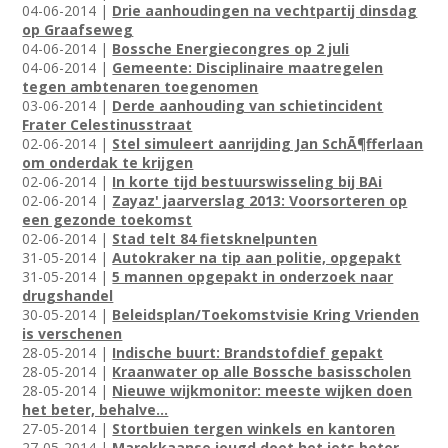
04-06-2014 |
Drie aanhoudingen na vechtpartij dinsdag
op Graafseweg
04-06-2014 |
Bossche Energiecongres op 2 juli
04-06-2014 |
Gemeente: Disciplinaire maatregelen
tegen ambtenaren toegenomen
03-06-2014 |
Derde aanhouding van schietincident
Frater Celestinusstraat
02-06-2014 |
Stel simuleert aanrijding Jan SchÃ¶fferlaan
om onderdak te krijgen
02-06-2014 |
In korte tijd bestuurswisseling bij BAi
02-06-2014 |
Zayaz' jaarverslag 2013: Voorsorteren op
een gezonde toekomst
02-06-2014 |
Stad telt 84 fietsknelpunten
31-05-2014 |
Autokraker na tip aan politie, opgepakt
31-05-2014 |
5 mannen opgepakt in onderzoek naar
drugshandel
30-05-2014 |
Beleidsplan/Toekomstvisie Kring Vrienden
is verschenen
28-05-2014 |
Indische buurt: Brandstofdief gepakt
28-05-2014 |
Kraanwater op alle Bossche basisscholen
28-05-2014 |
Nieuwe wijkmonitor: meeste wijken doen
het beter, behalve...
27-05-2014 |
Stortbuien tergen winkels en kantoren
27-05-2014 |
Marokkaanse jeugd doet het iets beter