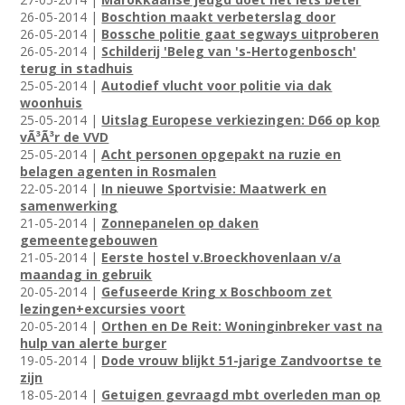
26-05-2014 |
Boschtion maakt verbeterslag door
26-05-2014 |
Bossche politie gaat segways uitproberen
26-05-2014 |
Schilderij 'Beleg van 's-Hertogenbosch'
terug in stadhuis
25-05-2014 |
Autodief vlucht voor politie via dak
woonhuis
25-05-2014 |
Uitslag Europese verkiezingen: D66 op kop
vÃ³Ã³r de VVD
25-05-2014 |
Acht personen opgepakt na ruzie en
belagen agenten in Rosmalen
22-05-2014 |
In nieuwe Sportvisie: Maatwerk en
samenwerking
21-05-2014 |
Zonnepanelen op daken
gemeentegebouwen
21-05-2014 |
Eerste hostel v.Broeckhovenlaan v/a
maandag in gebruik
20-05-2014 |
Gefuseerde Kring x Boschboom zet
lezingen+excursies voort
20-05-2014 |
Orthen en De Reit: Woninginbreker vast na
hulp van alerte burger
19-05-2014 |
Dode vrouw blijkt 51-jarige Zandvoortse te
zijn
18-05-2014 |
Getuigen gevraagd mbt overleden man op