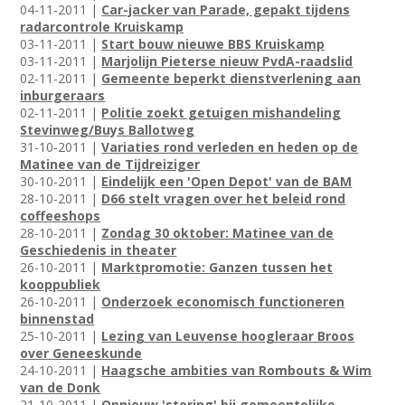
04-11-2011 |
Car-jacker van Parade, gepakt tijdens
radarcontrole Kruiskamp
03-11-2011 |
Start bouw nieuwe BBS Kruiskamp
03-11-2011 |
Marjolijn Pieterse nieuw PvdA-raadslid
02-11-2011 |
Gemeente beperkt dienstverlening aan
inburgeraars
02-11-2011 |
Politie zoekt getuigen mishandeling
Stevinweg/Buys Ballotweg
31-10-2011 |
Variaties rond verleden en heden op de
Matinee van de Tijdreiziger
30-10-2011 |
Eindelijk een 'Open Depot' van de BAM
28-10-2011 |
D66 stelt vragen over het beleid rond
coffeeshops
28-10-2011 |
Zondag 30 oktober: Matinee van de
Geschiedenis in theater
26-10-2011 |
Marktpromotie: Ganzen tussen het
kooppubliek
26-10-2011 |
Onderzoek economisch functioneren
binnenstad
25-10-2011 |
Lezing van Leuvense hoogleraar Broos
over Geneeskunde
24-10-2011 |
Haagsche ambities van Rombouts & Wim
van de Donk
21-10-2011 |
Opnieuw 'storing' bij gemeentelijke