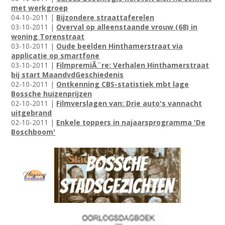
met werkgroep
04-10-2011 |
Bijzondere straattaferelen
03-10-2011 |
Overval op alleenstaande vrouw (68) in
woning Torenstraat
03-10-2011 |
Oude beelden Hinthamerstraat via
applicatie op smartfone
03-10-2011 |
FilmpremiÃ¨re: Verhalen Hinthamerstraat
bij start MaandvdGeschiedenis
02-10-2011 |
Ontkenning CBS-statistiek mbt lage
Bossche huizenprijzen
02-10-2011 |
Filmverslagen van: Drie auto's vannacht
uitgebrand
02-10-2011 |
Enkele toppers in najaarsprogramma 'De
Boschboom'