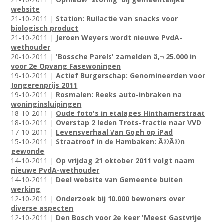
website
21-10-2011 |
Station: Ruilactie van snacks voor
biologisch product
21-10-2011 |
Jeroen Weyers wordt nieuwe PvdA-
wethouder
20-10-2011 |
'Bossche Parels' zamelden â‚¬ 25.000 in
voor 2e Opvang Fasewoningen
19-10-2011 |
Actief Burgerschap: Genomineerden voor
Jongerenprijs 2011
19-10-2011 |
Rosmalen: Reeks auto-inbraken na
woninginsluipingen
18-10-2011 |
Oude foto's in etalages Hinthamerstraat
18-10-2011 |
Overstap 2 leden Trots-fractie naar VVD
17-10-2011 |
Levensverhaal Van Gogh op iPad
15-10-2011 |
Straatroof in de Hambaken: Ã©Ã©n
gewonde
14-10-2011 |
Op vrijdag 21 oktober 2011 volgt naam
nieuwe PvdA-wethouder
14-10-2011 |
Deel website van Gemeente buiten
werking
12-10-2011 |
Onderzoek bij 10.000 bewoners over
diverse aspecten
12-10-2011 |
Den Bosch voor 2e keer 'Meest Gastvrije