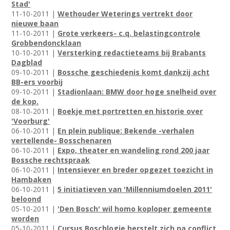
Stad'
11-10-2011 |
Wethouder Weterings vertrekt door
nieuwe baan
11-10-2011 |
Grote verkeers- c.q. belastingcontrole
Grobbendoncklaan
10-10-2011 |
Versterking redactieteams bij Brabants
Dagblad
09-10-2011 |
Bossche geschiedenis komt dankzij acht
BB-ers voorbij
09-10-2011 |
Stadionlaan: BMW door hoge snelheid over
de kop.
08-10-2011 |
Boekje met portretten en historie over
'Voorburg'
06-10-2011 |
En plein publique: Bekende -verhalen
vertellende- Bosschenaren
06-10-2011 |
Expo, theater en wandeling rond 200 jaar
Bossche rechtspraak
06-10-2011 |
Intensiever en breder opgezet toezicht in
Hambaken
06-10-2011 |
5 initiatieven van 'Millenniumdoelen 2011'
beloond
05-10-2011 |
'Den Bosch' wil homo koploper gemeente
worden
05-10-2011 |
Cursus Boschlogie herstelt zich na conflict