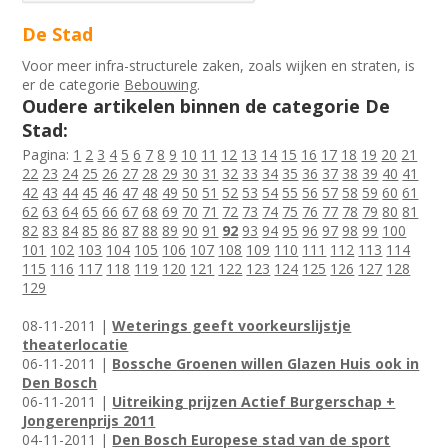
De Stad
Voor meer infra-structurele zaken, zoals wijken en straten, is
er de categorie
Bebouwing
.
Oudere artikelen binnen de categorie De
Stad:
Pagina:
1
2
3
4
5
6
7
8
9
10
11
12
13
14
15
16
17
18
19
20
21
22
23
24
25
26
27
28
29
30
31
32
33
34
35
36
37
38
39
40
41
42
43
44
45
46
47
48
49
50
51
52
53
54
55
56
57
58
59
60
61
62
63
64
65
66
67
68
69
70
71
72
73
74
75
76
77
78
79
80
81
82
83
84
85
86
87
88
89
90
91
92
93
94
95
96
97
98
99
100
101
102
103
104
105
106
107
108
109
110
111
112
113
114
115
116
117
118
119
120
121
122
123
124
125
126
127
128
129
08-11-2011 |
Weterings geeft voorkeurslijstje
theaterlocatie
06-11-2011 |
Bossche Groenen willen Glazen Huis ook in
Den Bosch
06-11-2011 |
Uitreiking prijzen Actief Burgerschap +
Jongerenprijs 2011
04-11-2011 |
Den Bosch Europese stad van de sport