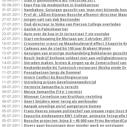
02-08-2011 |
Stad is genomineerd als 'Fietsstad 2011'
02-08-2011 |
Expo Pop-Up modejurken in Stadskantoor
31-07-2011 |
Hambaken: Getuigen gezocht van 'man met bijtende hon
30-07-2011 |
Prof.dr. LÃ©on Eijsman-Bossche afkomst-directeur Maa
27-07-2011 |
Jongen valt van dak Bastionder
27-07-2011 |
Oud-directeur Jo Sinke van Pierson College overleden
27-07-2011 |
Gaslek in Paleiskwartier
23-07-2011 |
Auto over de kop in St.Jorisstraat !! zie youtube
22-07-2011 |
Start verbouwing De Moriaan per 3 oktober 2011
18-07-2011 |
Crossmotor crasst op Maasboulevard:effect 2 kapotte Kr
15-07-2011 |
Cadeaus aan de stad bij 100 jaar Brabant Wonen
15-07-2011 |
Getuigen van ernstige mishandeling Bokkelaren gezoch
14-07-2011 |
Bosch' bedrijf Enthone voldoet niet aan veiligheidsvoors
14-07-2011 |
Sieraden maken, breien & zingen op de Zomerschool van
13-07-2011 |
Keukenbrandje bij Tunesisch restaurant Shisha einde O
11-07-2011 |
Poosplaatsen langs de Dommel
11-07-2011 |
Intern Conflict bij Boschlogiecursus
11-07-2011 |
Uitreiking prijzen Geveltuinenwedstrijd
09-07-2011 |
Vermiste Samantha is terecht
09-07-2011 |
Meisje Samantha [14 jr.] vermist
07-07-2011 |
Winnaar Cornelisse van Kruithuis-restyling
06-07-2011 |
Geert Snijders weer terug als wethouder
06-07-2011 |
Aanpak onveilige en/of aangetaste bomen
05-07-2011 |
Frans Heeres nieuwe politiechef van nieuwe regio Oost-
05-07-2011 |
Expositie eindexamen KW1-College: animatie fotografie 
05-07-2011 |
Bossche projecten: bijna â‚¬ 40.000 van Prins BernhardC
05-07-2011 |
Divers gaat bezuinigen door minder werk en ontslagen