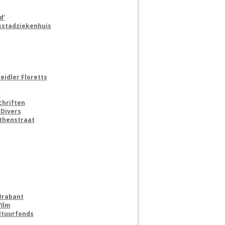
d'
sstadziekenhuis
eidler Floretts
t
chriften
 Divers
rthenstraat
Brabant
film
ultuurfonds