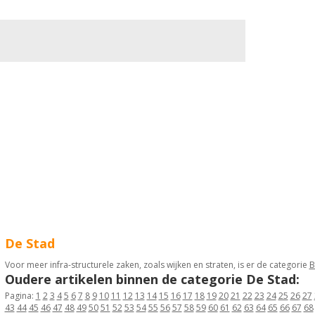
De Stad
Voor meer infra-structurele zaken, zoals wijken en straten, is er de categorie
B
Oudere artikelen binnen de categorie De Stad:
Pagina:
1
2
3
4
5
6
7
8
9
10
11
12
13
14
15
16
17
18
19
20
21
22
23
24
25
26
27
43
44
45
46
47
48
49
50
51
52
53
54
55
56
57
58
59
60
61
62
63
64
65
66
67
68