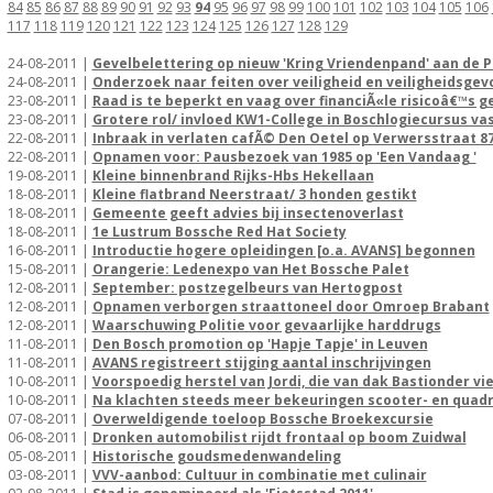
84
85
86
87
88
89
90
91
92
93
94
95
96
97
98
99
100
101
102
103
104
105
106
117
118
119
120
121
122
123
124
125
126
127
128
129
24-08-2011 |
Gevelbelettering op nieuw 'Kring Vriendenpand' aan de 
24-08-2011 |
Onderzoek naar feiten over veiligheid en veiligheidsgev
23-08-2011 |
Raad is te beperkt en vaag over financiÃ«le risicoâ€™s
23-08-2011 |
Grotere rol/ invloed KW1-College in Boschlogiecursus va
22-08-2011 |
Inbraak in verlaten cafÃ© Den Oetel op Verwersstraat 8
22-08-2011 |
Opnamen voor: Pausbezoek van 1985 op 'Een Vandaag '
19-08-2011 |
Kleine binnenbrand Rijks-Hbs Hekellaan
18-08-2011 |
Kleine flatbrand Neerstraat/ 3 honden gestikt
18-08-2011 |
Gemeente geeft advies bij insectenoverlast
18-08-2011 |
1e Lustrum Bossche Red Hat Society
16-08-2011 |
Introductie hogere opleidingen [o.a. AVANS] begonnen
15-08-2011 |
Orangerie: Ledenexpo van Het Bossche Palet
12-08-2011 |
September: postzegelbeurs van Hertogpost
12-08-2011 |
Opnamen verborgen straattoneel door Omroep Brabant
12-08-2011 |
Waarschuwing Politie voor gevaarlijke harddrugs
11-08-2011 |
Den Bosch promotion op 'Hapje Tapje' in Leuven
11-08-2011 |
AVANS registreert stijging aantal inschrijvingen
10-08-2011 |
Voorspoedig herstel van Jordi, die van dak Bastionder vie
10-08-2011 |
Na klachten steeds meer bekeuringen scooter- en quadr
07-08-2011 |
Overweldigende toeloop Bossche Broekexcursie
06-08-2011 |
Dronken automobilist rijdt frontaal op boom Zuidwal
05-08-2011 |
Historische goudsmedenwandeling
03-08-2011 |
VVV-aanbod: Cultuur in combinatie met culinair