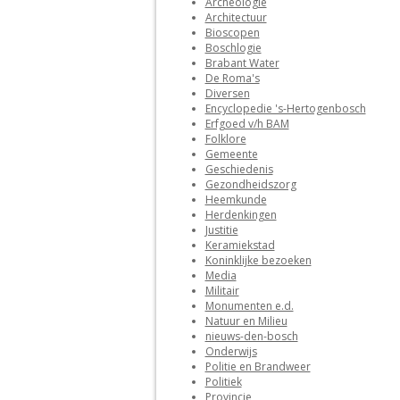
Archeologie
Architectuur
Bioscopen
Boschlogie
Brabant Water
De Roma's
Diversen
Encyclopedie 's-Hertogenbosch
Erfgoed v/h BAM
Folklore
Gemeente
Geschiedenis
Gezondheidszorg
Heemkunde
Herdenkingen
Justitie
Keramiekstad
Koninklijke bezoeken
Media
Militair
Monumenten e.d.
Natuur en Milieu
nieuws-den-bosch
Onderwijs
Politie en Brandweer
Politiek
Provincie