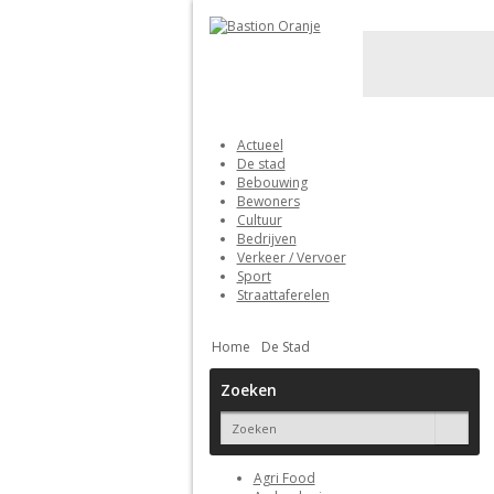
Actueel
De stad
Bebouwing
Bewoners
Cultuur
Bedrijven
Verkeer / Vervoer
Sport
Straattaferelen
Home
De Stad
Zoeken
Agri Food