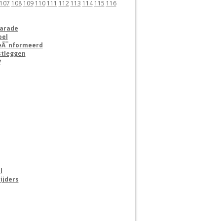
107
108
109
110
111
112
113
114
115
116
Parade
oel
 geÃ¯nformeerd
stleggen
7
l
ijders