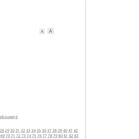
A
A
ebouwing
.
28
29
30
31
32
33
34
35
36
37
38
39
40
41
42
69
70
71
72
73
74
75
76
77
78
79
80
81
82
83