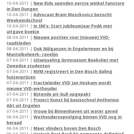
10-04-2011 |
New Kids openden eerste winkel Fanstore
in Den Dungen
10-04-2011 |
Advocaat Bram Moszkovicz bezocht
Weekeindschool
10-04-2011 |
In SM's: Start jubileumjaar PvdA met
uitgave boekje
08-04-2011 |
Nieuwe posities voor [nieuwe] VVD-
raadsleden
08-04-2011 |
Ook Nijlganzen in Engelermeer en bij
Muntelbolwerk- ravelijn
07-04-2011 |
Uitwisseling Gymnasium Beekvliet met
Zweedse studenten
07-04-2011 |
NVM registreert in Den Bosch daling
huizenprijzen
07-04-2011 |
Fractieleider VVD Jan Hoskam wordt
nieuwe VVD-wethouder
07-04-2011 |
Bijtende pit-bull opgepakt
07-04-2011 |
Project Kunst bij basisschool Anthonius
Abt uit Engelen
07-04-2011 |
Vrouw bij Binnenhaven uit water gered
06-04-2011 |
Wethoudersopvolging binnen VVD nog in
beraad
06-04-2011 |
Meer vlinders boven Den Bosch
06-04-2011 |
Vertrek Bert Pauli bij gemeente definitief