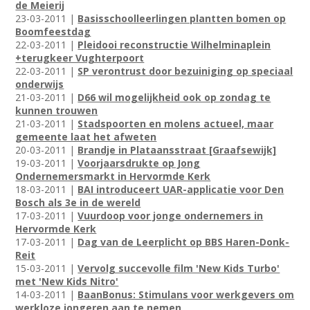
de Meierij
23-03-2011 |
Basisschoolleerlingen plantten bomen op
Boomfeestdag
22-03-2011 |
Pleidooi reconstructie Wilhelminaplein
+terugkeer Vughterpoort
22-03-2011 |
SP verontrust door bezuiniging op speciaal
onderwijs
21-03-2011 |
D66 wil mogelijkheid ook op zondag te
kunnen trouwen
21-03-2011 |
Stadspoorten en molens actueel, maar
gemeente laat het afweten
20-03-2011 |
Brandje in Plataansstraat [Graafsewijk]
19-03-2011 |
Voorjaarsdrukte op Jong
Ondernemersmarkt in Hervormde Kerk
18-03-2011 |
BAI introduceert UAR-applicatie voor Den
Bosch als 3e in de wereld
17-03-2011 |
Vuurdoop voor jonge ondernemers in
Hervormde Kerk
17-03-2011 |
Dag van de Leerplicht op BBS Haren-Donk-
Reit
15-03-2011 |
Vervolg succevolle film 'New Kids Turbo'
met 'New Kids Nitro'
14-03-2011 |
BaanBonus: Stimulans voor werkgevers om
werkloze jongeren aan te nemen