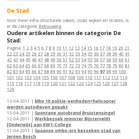
De Stad
Voor meer infra-structurele zaken, zoals wijken en straten, is
er de categorie
Bebouwing
.
Oudere artikelen binnen de categorie De
Stad:
Pagina:
1
2
3
4
5
6
7
8
9
10
11
12
13
14
15
16
17
18
19
20
21
22
23
24
25
26
27
28
29
30
31
32
33
34
35
36
37
38
39
40
41
42
43
44
45
46
47
48
49
50
51
52
53
54
55
56
57
58
59
60
61
62
63
64
65
66
67
68
69
70
71
72
73
74
75
76
77
78
79
80
81
82
83
84
85
86
87
88
89
90
91
92
93
94
95
96
97
98
99
100
101
102
103
104
105
106
107
108
109
110
111
112
113
114
115
116
117
118
119
120
121
122
123
124
125
126
127
128
129
13-04-2011 |
Mbv 10 politie-eenheden+helicopter
werden autodieven gepakt
13-04-2011 |
Spontane autobrand Bruistensingel
12-04-2011 |
Werkbezoek minister Bijsterveldt
[Onderwijs] aan KW1-College
11-04-2011 |
Spaanse vmbo-ers bezoeken stad van
Jeroen Bosch