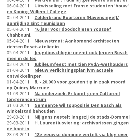
06-04-2011 |
Uitwisseling met Franse studenten 'bouw'
en Koning Willem I-College
05-04-2011 |
Zolderbrand Boortoren [Havensingel]/
aanrijding Sint Teunislaan
05-04-2011 |
16 jaar voor doodschieten Youssef
Chahbouni.
05-04-2011 |
Nieuwstraat: Aankomend architecten
richten Reset-atelier in.
05-04-2011 |
Jeugdboschlogie neemt ook Jeroen Bosch
mee in de les
03-04-2011 |
Jubileumfeest met tien PvdA-wethouders
01-04-2011 |
Nieuw verlichtingsplan ivm actuele
ontwikkelingen
01-04-2011 |
â‚¬ 20.000 voor gouden tip in zaak moord
op Quincy Marcune
31-03-2011 |
Na onderzoek: Er komt geen Cultureel
Jongerencentrum
31-03-2011 |
Gemeente wil toppositie Den Bosch als
winkelstad behouden
29-03-2011 |
Nijlgans nestelt langszij de stads-Dommel
29-03-2011 |
H. Laurentiusviering: archivarissen gingen
de boot in
28-03-2011 |
18e eeuwse dominee vertelt via blog over