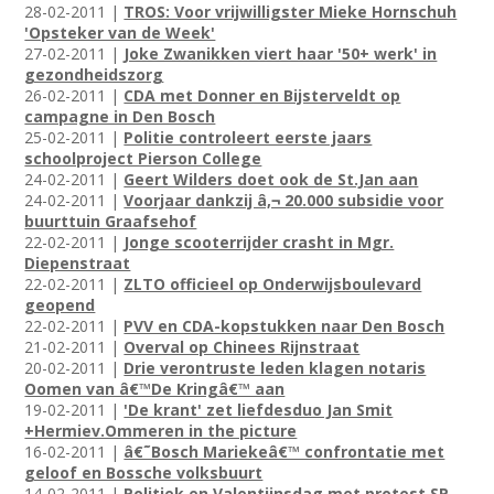
28-02-2011 |
TROS: Voor vrijwilligster Mieke Hornschuh
'Opsteker van de Week'
27-02-2011 |
Joke Zwanikken viert haar '50+ werk' in
gezondheidszorg
26-02-2011 |
CDA met Donner en Bijsterveldt op
campagne in Den Bosch
25-02-2011 |
Politie controleert eerste jaars
schoolproject Pierson College
24-02-2011 |
Geert Wilders doet ook de St.Jan aan
24-02-2011 |
Voorjaar dankzij â‚¬ 20.000 subsidie voor
buurttuin Graafsehof
22-02-2011 |
Jonge scooterrijder crasht in Mgr.
Diepenstraat
22-02-2011 |
ZLTO officieel op Onderwijsboulevard
geopend
22-02-2011 |
PVV en CDA-kopstukken naar Den Bosch
21-02-2011 |
Overval op Chinees Rijnstraat
20-02-2011 |
Drie verontruste leden klagen notaris
Oomen van â€™De Kringâ€™ aan
19-02-2011 |
'De krant' zet liefdesduo Jan Smit
+Hermiev.Ommeren in the picture
16-02-2011 |
â€˜Bosch Mariekeâ€™ confrontatie met
geloof en Bossche volksbuurt
14-02-2011 |
Politiek en Valentijnsdag met protest SP