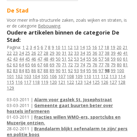
De Stad
Voor meer infra-structurele zaken, zoals wijken en straten, is
er de categorie
Bebouwing
.
Oudere artikelen binnen de categorie De
Stad:
Pagina:
1
2
3
4
5
6
7
8
9
10
11
12
13
14
15
16
17
18
19
20
21
22
23
24
25
26
27
28
29
30
31
32
33
34
35
36
37
38
39
40
41
42
43
44
45
46
47
48
49
50
51
52
53
54
55
56
57
58
59
60
61
62
63
64
65
66
67
68
69
70
71
72
73
74
75
76
77
78
79
80
81
82
83
84
85
86
87
88
89
90
91
92
93
94
95
96
97
98
99
100
101
102
103
104
105
106
107
108
109
110
111
112
113
114
115
116
117
118
119
120
121
122
123
124
125
126
127
128
129
03-03-2011 |
Alarm voor gaslek St. Josephstraat
03-03-2011 |
Gemeente gaat buurten beter over
hostels informeren
01-03-2011 |
Fracties willen WMO-ers, sportclubs en
Muzerije ontzien.
28-02-2011 |
Brandalarm blijkt oefenalarm te zijn/ pers
en politie boos