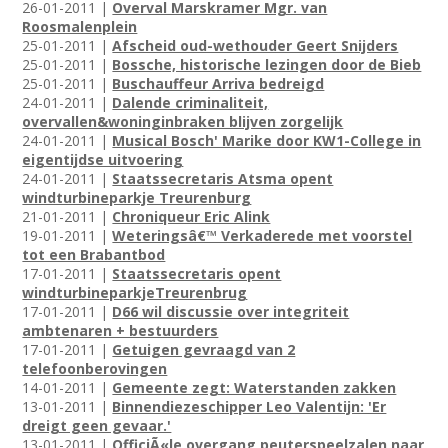
26-01-2011 |
Overval Marskramer Mgr. van
Roosmalenplein
25-01-2011 |
Afscheid oud-wethouder Geert Snijders
25-01-2011 |
Bossche, historische lezingen door de Bieb
25-01-2011 |
Buschauffeur Arriva bedreigd
24-01-2011 |
Dalende criminaliteit,
overvallen&woninginbraken blijven zorgelijk
24-01-2011 |
Musical Bosch' Marike door KW1-College in
eigentijdse uitvoering
24-01-2011 |
Staatssecretaris Atsma opent
windturbineparkje Treurenburg
21-01-2011 |
Chroniqueur Eric Alink
19-01-2011 |
Weteringsâ€™ Verkaderede met voorstel
tot een Brabantbod
17-01-2011 |
Staatssecretaris opent
windturbineparkjeTreurenbrug
17-01-2011 |
D66 wil discussie over integriteit
ambtenaren + bestuurders
17-01-2011 |
Getuigen gevraagd van 2
telefoonberovingen
14-01-2011 |
Gemeente zegt: Waterstanden zakken
13-01-2011 |
Binnendiezeschipper Leo Valentijn: 'Er
dreigt geen gevaar.'
13-01-2011 |
OfficiÃ«le overgang peuterspeelzalen naar