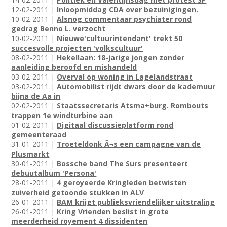
12-02-2011 |
Inloopmiddag CDA over bezuinigingen.
10-02-2011 |
Alsnog commentaar psychiater rond
gedrag Benno L. verzocht
10-02-2011 |
Nieuwe'cultuurintendant' trekt 50
succesvolle projecten 'volkscultuur'
08-02-2011 |
Hekellaan: 18-jarige jongen zonder
aanleiding beroofd en mishandeld
03-02-2011 |
Overval op woning in Lagelandstraat
03-02-2011 |
Automobilist rijdt dwars door de kademuur
bijna de Aa in
02-02-2011 |
Staatssecretaris Atsma+burg. Rombouts
trappen 1e windturbine aan
01-02-2011 |
Digitaal discussieplatform rond
gemeenteraad
31-01-2011 |
Troeteldonk Ã¬s een campagne van de
Plusmarkt
30-01-2011 |
Bossche band The Surs presenteert
debuutalbum 'Persona'
28-01-2011 |
4 geroyeerde Kringleden betwisten
zuiverheid getoonde stukken in ALV
26-01-2011 |
BAM krijgt publieksvriendelijker uitstraling
26-01-2011 |
Kring Vrienden beslist in grote
meerderheid royement 4 dissidenten