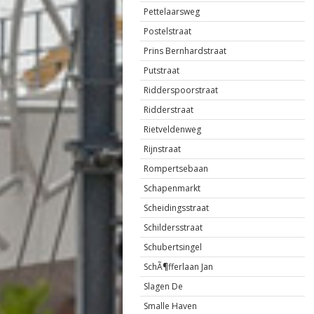
Pettelaarsweg
Postelstraat
Prins Bernhardstraat
Putstraat
Ridderspoorstraat
Ridderstraat
Rietveldenweg
Rijnstraat
Rompertsebaan
Schapenmarkt
Scheidingsstraat
Schildersstraat
Schubertsingel
SchÃ¶fferlaan Jan
Slagen De
Smalle Haven