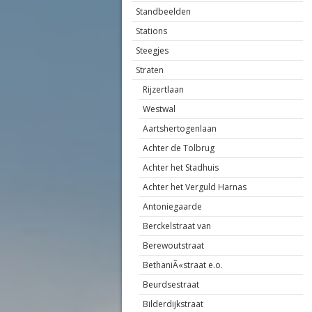
Standbeelden
Stations
Steegjes
Straten
Rijzertlaan
Westwal
Aartshertogenlaan
Achter de Tolbrug
Achter het Stadhuis
Achter het Verguld Harnas
Antoniegaarde
Berckelstraat van
Berewoutstraat
BethaniÃ«straat e.o.
Beurdsestraat
Bilderdijkstraat