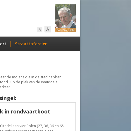
A
A
ort
Straattaferelen
aar de molens die in de stad hebben
stond. Op de plek van de inmiddels
erkeer.
singel:
k in rondvaartboot
itadellaan vier Polen (27, 36, 36 en 65