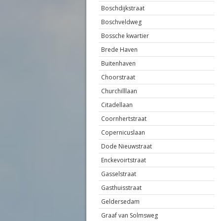
Boschdijkstraat
Boschveldweg
Bossche kwartier
Brede Haven
Buitenhaven
Choorstraat
Churchilllaan
Citadellaan
Coornhertstraat
Copernicuslaan
Dode Nieuwstraat
Enckevoirtstraat
Gasselstraat
Gasthuisstraat
Geldersedam
Graaf van Solmsweg