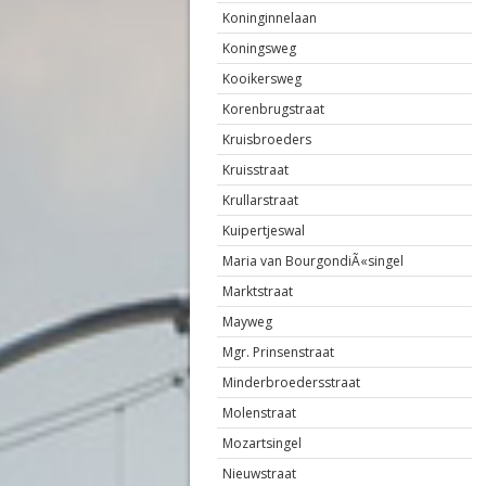
Koninginnelaan
Koningsweg
Kooikersweg
Korenbrugstraat
Kruisbroeders
Kruisstraat
Krullarstraat
Kuipertjeswal
Maria van BourgondiÃ«singel
Marktstraat
Mayweg
Mgr. Prinsenstraat
Minderbroedersstraat
Molenstraat
Mozartsingel
Nieuwstraat