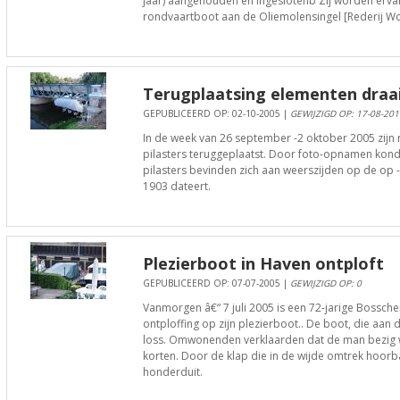
jaar) aangehouden en ingeslotenb Zij worden erv
rondvaartboot aan de Oliemolensingel [Rederij Wo
Terugplaatsing elementen draa
GEPUBLICEERD OP: 02-10-2005 |
GEWIJZIGD OP: 17-08-201
In de week van 26 september -2 oktober 2005 zij
pilasters teruggeplaatst. Door foto-opnamen ko
pilasters bevinden zich aan weerszijden op de op -
1903 dateert.
Plezierboot in Haven ontploft
GEPUBLICEERD OP: 07-07-2005 |
GEWIJZIGD OP: 0
Vanmorgen â€“ 7 juli 2005 is een 72-jarige Bossch
ontploffing op zijn plezierboot.. De boot, die aan d
loss. Omwonenden verklaarden dat de man bezig wa
korten. Door de klap die in de wijde omtrek hoorba
honderduit.