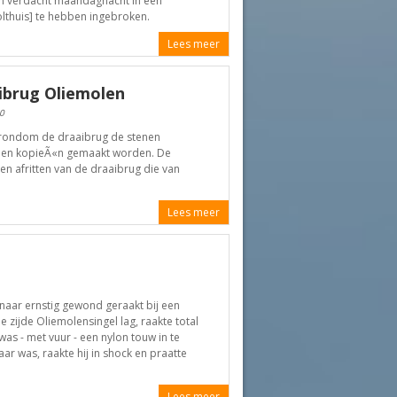
an verdacht maandagnacht in een
lthuis] te hebben ingebroken.
Lees meer
ibrug Oliemolen
0
n rondom de draaibrug de stenen
nden kopieÃ«n gemaakt worden. De
en afritten van de draaibrug die van
Lees meer
enaar ernstig gewond geraakt bij een
e zijde Oliemolensingel lag, raakte total
s - met vuur - een nylon touw in te
ar was, raakte hij in shock en praatte
Lees meer