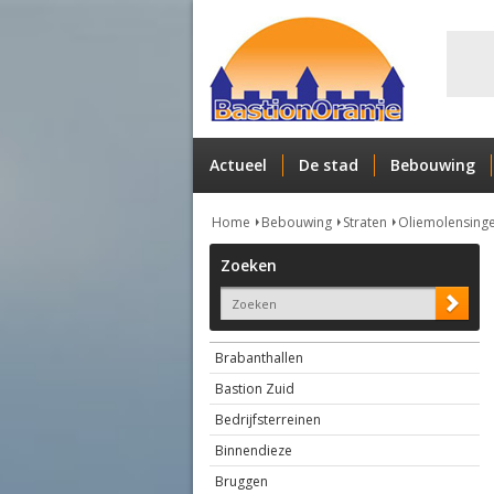
Actueel
De stad
Bebouwing
Home
Bebouwing
Straten
Oliemolensinge
Zoeken
Brabanthallen
Bastion Zuid
Bedrijfsterreinen
Binnendieze
Bruggen