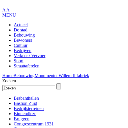
A
A
MENU
Actueel
De stad
Bebouwing
Bewoners
Cultuur
Bedrijven
Verkeer / Vervoer
Sport
Straattaferelen
Home
Bebouwing
Monumenten
Willem II fabriek
Zoeken
Brabanthallen
Bastion Zuid
Bedrijfsterreinen
Binnendieze
Bruggen
Congrescentrum 1931