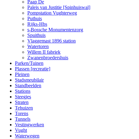
Paap De
Paleis van Justitie [Spinhuiswal]
Pompstation Vughterweg
Puthuis
Rijks-Hbs
s-Bossche Monumentenzorg
Spuithuis
Vlaggemast 1896 station
Watertoren
Willem II fabriek
Zwanenbroedershuis
Parken/Tuinen
Plassen [recreatie]
Pleinen
Stadsmeubilair
Standbeelden
Stations
Steegjes
Straten
Tehuizen
Torens
Tunnels
Vestingwerken
Vught
Waterwegen