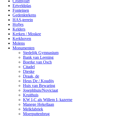
Cromvoirt
Ertveldplas
Fonteinen
Gedenktekens
HAS-terrein
Hofjes
Kelders
Kerken / Moskee
Kerkhoven
Molens
Monumenten
Stedelijk Gymnasium
Bank van Leening
Boerke van Osch
Citadel
Dieske
Draak, de
Heus De / Koudijs
Huis van Bewaring
Josephhuis/Noviciaat
Kruithuis
KW I-C als Willem I- kazerne
Manege Hekellaan
Melkfabriek
Moerputtenbrug