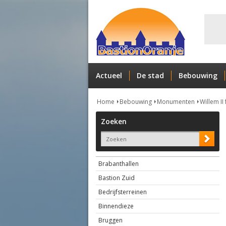
Actueel
De stad
Bebouwing
Home
Bebouwing
Monumenten
Willem II
Zoeken
Brabanthallen
Bastion Zuid
Bedrijfsterreinen
Binnendieze
Bruggen