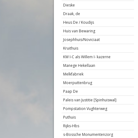
Dieske
Draak, de
Heus De / Koudijs
Huis van Bewaring
Josephhuis/Noviciaat
Kruithuis
KW I-C als Willem I- kazerne
Manege Hekellaan
Melkfabriek
Moerputtenbrug
Paap De
Paleis van Justitie [Spinhuiswal]
Pompstation Vughterweg
Puthuis
Rijks-Hbs
s-Bossche Monumentenzorg