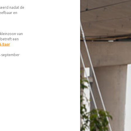
iseerd nadat de
eefbaar en
.
kleinzoon van
betreft een
& Baar
 september