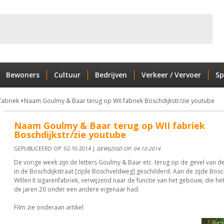
Bewoners
Cultuur
Bedrijven
Verkeer / Vervoer
Sp
 fabriek
Naam Goulmy & Baar terug op WII fabriek Boschdijkstr/zie youtube
Naam Goulmy & Baar terug op WII fabriek
Boschdijkstr/zie youtube
GEPUBLICEERD OP: 02-10-2014 |
GEWIJZIGD OP: 04-10-2014
De vorige week zijn de letters Goulmy & Baar etc. terug op de gevel van de
in de Boschdijkstraat [zijde Boschveldweg] geschilderd. Aan de zijde Bosch
Willen II sigarenfabriek, verwijzend naar de functie van het gebouw, die het 
de jaren 20 onder een andere eigenaar had.
Film zie onderaan artikel