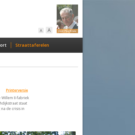
A
A
ort
Straattaferelen
Printerversie
 Willem II-fabriek
dijkstraat staat
na de crisis in