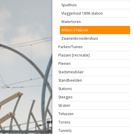
Spuithuis
Vlaggemast 1896 station
Watertoren
Willem II fabriek
Zwanenbroedershuis
Parken/Tuinen
Plassen [recreatie]
Pleinen
Stadsmeubilair
Standbeelden
Stations
Steegjes
Straten
Tehuizen
Torens
Tunnels