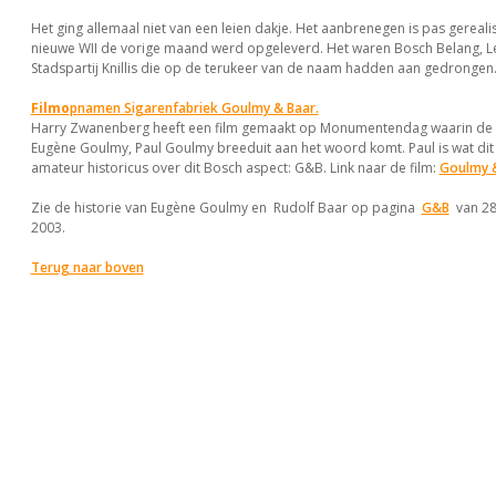
Het ging allemaal niet van een leien dakje. Het aanbrenegen is pas gereal
nieuwe WII de vorige maand werd opgeleverd. Het waren Bosch Belang, L
Stadspartij Knillis die op de terukeer van de naam hadden aan gedrongen
Filmo
pnamen Sigarenfabriek Goulmy & Baar.
Harry Zwanenberg heeft een film gemaakt op Monumentendag waarin de 
Eugène Goulmy, Paul Goulmy breeduit aan het woord komt. Paul is wat dit 
amateur historicus over dit Bosch aspect: G&B. Link naar de film:
Goulmy 
Zie de historie van Eugène Goulmy en Rudolf Baar op pagina
G&B
van 28
2003.
Terug naar boven