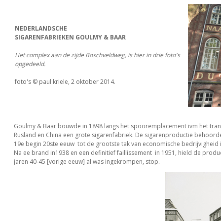
NEDERLANDSCHE
SIGARENFABRIEKEN GOULMY & BAAR
Het complex aan de zijde Boschveldweg, is hier in drie foto's
opgedeeld.
foto's © paul kriele, 2 oktober 2014.
Goulmy & Baar bouwde in 1898 langs het spooremplacement ivm het tra
Rusland en China een grote sigarenfabriek. De sigarenproductie behoorde
19e begin 20ste eeuw tot de grootste tak van economische bedrijvigheid i
Na ee brand in1938 en een definitief faillissement in 1951, hield de produc
jaren 40-45 [vorige eeuw] al was ingekrompen, stop.