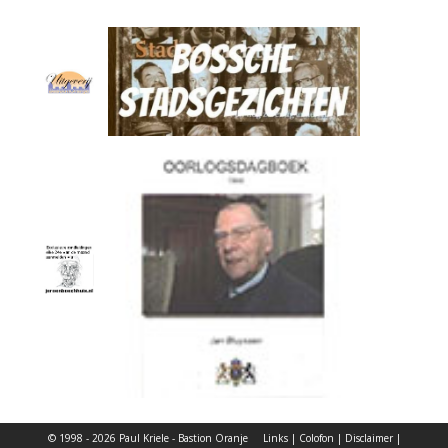
© 1998 - 2026 Paul Kriele - Bastion Oranje
Links
|
Colofon
|
Disclaimer
|