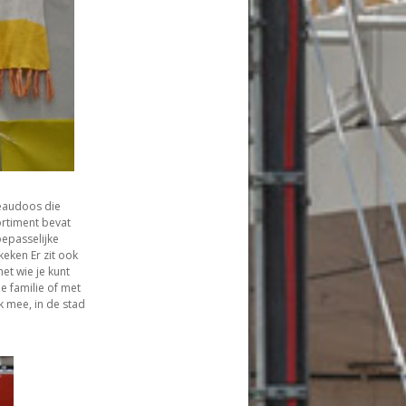
eaudoos die
ortiment bevat
oepasselijke
eken Er zit ook
met wie je kunt
e familie of met
k mee, in de stad