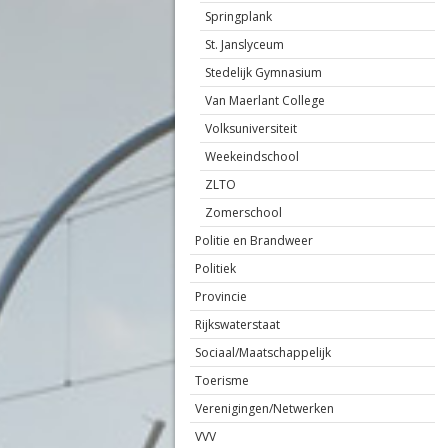
Springplank
St. Janslyceum
Stedelijk Gymnasium
Van Maerlant College
Volksuniversiteit
Weekeindschool
ZLTO
Zomerschool
Politie en Brandweer
Politiek
Provincie
Rijkswaterstaat
Sociaal/Maatschappelijk
Toerisme
Verenigingen/Netwerken
VVV