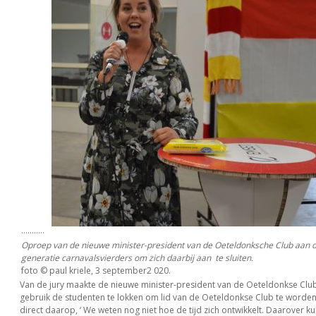
...........
Oproep van de nieuwe minister-president van de Oeteldonksche Club aan 
generatie carnavalsvierders om zich daarbij aan te sluiten.
foto © paul kriele, 3 september2 020.
Van de jury maakte de nieuwe minister-president van de Oeteldonkse Clu
gebruik de studenten te lokken om lid van de Oeteldonkse Club te worden. 
direct daarop, ‘ We weten nog niet hoe de tijd zich ontwikkelt. Daarover 