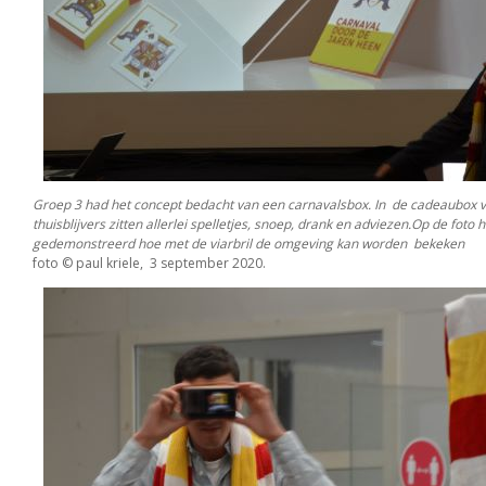
Groep 3 had het concept bedacht van een carnavalsbox. In de cadeaubox 
thuisblijvers zitten allerlei spelletjes, snoep, drank en adviezen.Op de foto
gedemonstreerd hoe met de viarbril de omgeving kan worden bekeken
foto © paul kriele, 3 september 2020.