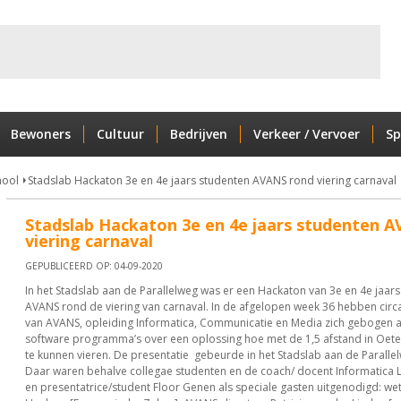
Bewoners
Cultuur
Bedrijven
Verkeer / Vervoer
Sp
ool
Stadslab Hackaton 3e en 4e jaars studenten AVANS rond viering carnaval
Stadslab Hackaton 3e en 4e jaars studenten 
viering carnaval
GEPUBLICEERD OP: 04-09-2020
In het Stadslab aan de Parallelweg was er een Hackaton van 3e en 4e jaar
AVANS rond de viering van carnaval. In de afgelopen week 36 hebben circ
van AVANS, opleiding Informatica, Communicatie en Media zich gebogen 
software programma’s over een oplossing hoe met de 1,5 afstand in Oete
te kunnen vieren. De presentatie gebeurde in het Stadslab aan de Paralle
Daar waren behalve collegae studenten en de coach/ docent Informatica 
en presentatrice/student Floor Genen als speciale gasten uitgenodigd: we