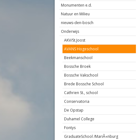
Monumenten e.d.
Natuur en Milieu
nieuws-den-bosch
Onderwijs
AKV/St.Joost
AVANS Hogeschool
Beekmanschool
Bossche Broek
Bossche Vakschool
Brede Bossche School
Cathrien St., school
Conservatoria
De Opstap
Duhamel College
Fontys
GraduateSchool /MariÃ«nburg