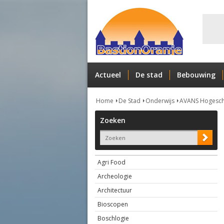
Actueel
De stad
Bebouwing
Home
De Stad
Onderwijs
AVANS Hogesch
Zoeken
Agri Food
Archeologie
Architectuur
Bioscopen
Boschlogie