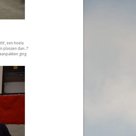
it’, een hoela
 plassen dan..?’
 aanpakken ging