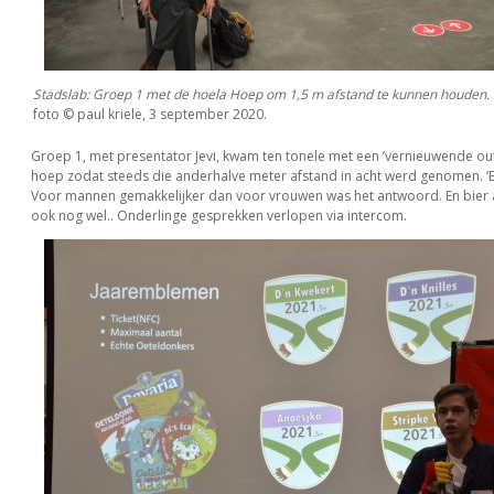
Stadslab: Groep 1 met de hoela Hoep om 1,5 m afstand te kunnen houden.
foto © paul kriele, 3 september 2020.
Groep 1, met presentator Jevi, kwam ten tonele met een ’vernieuwende outf
hoep zodat steeds die anderhalve meter afstand in acht werd genomen. ‘En
Voor mannen gemakkelijker dan voor vrouwen was het antwoord. En bier
ook nog wel.. Onderlinge gesprekken verlopen via intercom.