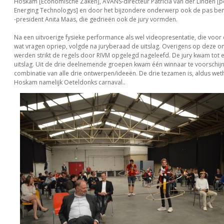
Hoskam [Economische Zaken], AVANS-directeur Patricia van der Linden [po
Energing Technologys] en door het bijzondere onderwerp ook de pas be
-president Anita Maas, die gedrieën ook de jury vormden.
Na een uitvoerige fysieke performance als wel videopresentatie, die voor
wat vragen opriep, volgde na juryberaad de uitslag. Overigens op deze o
werden strikt de regels door RIVM opgelegd nageleefd. De jury kwam tot 
uitslag. Uit de drie deelnemende groepen kwam één winnaar te voorschijn 
combinatie van alle drie ontwerpen/ideeën. De drie tezamen is, aldus wet
Hoskam namelijk Oeteldonks carnaval..