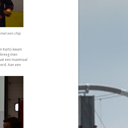
 met een chip
in Karto kwam
 kreeg men
laat een maximaal
ierd. Aan een