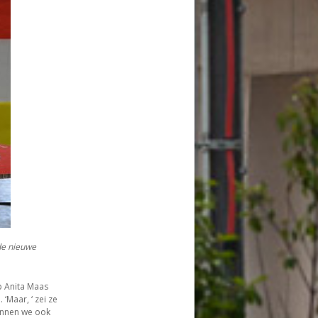
de nieuwe
b Anita Maas
‘Maar, ‘ zei ze
kunnen we ook