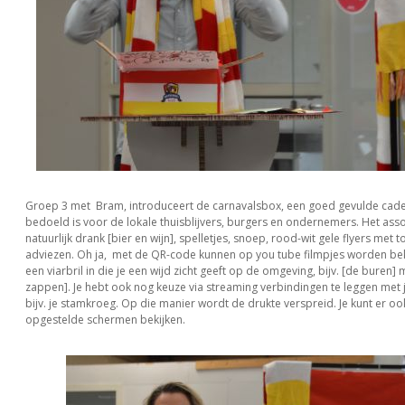
Groep 3 met Bram, introduceert de carnavalsbox, een goed gevulde cad
bedoeld is voor de lokale thuisblijvers, burgers en ondernemers. Het ass
natuurlijk drank [bier en wijn], spelletjes, snoep, rood-wit gele flyers met t
adviezen. Oh ja, met de QR-code kunnen op you tube filmpjes worden bek
een viarbril in die je een wijd zicht geeft op de omgeving, bijv. [de buren] 
zappen]. Je hebt ook nog keuze via streaming verbindingen te leggen met j
bijv. je stamkroeg. Op die manier wordt de drukte verspreid. Je kunt er oo
opgestelde schermen bekijken.