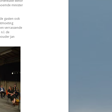
rtefeuille Minor
noemde minister
 de gasten ook
ntmoeting
een verrassende
n.l. de
houder Jan