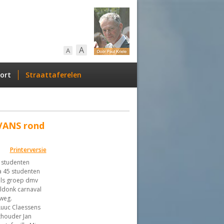
A
A
ort
Straattaferelen
AVANS rond
Printerversie
s studenten
a 45 studenten
als groep dmv
ldonk carnaval
lweg.
Luuc Claessens
thouder Jan