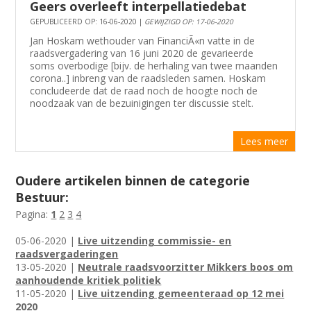
Geers overleeft interpellatiedebat
GEPUBLICEERD OP: 16-06-2020 |
GEWIJZIGD OP: 17-06-2020
Jan Hoskam wethouder van FinanciÃ«n vatte in de
raadsvergadering van 16 juni 2020 de gevarieerde
soms overbodige [bijv. de herhaling van twee maanden
corona..] inbreng van de raadsleden samen. Hoskam
concludeerde dat de raad noch de hoogte noch de
noodzaak van de bezuinigingen ter discussie stelt.
Lees meer
Oudere artikelen binnen de categorie
Bestuur:
Pagina:
1
2
3
4
05-06-2020 |
Live uitzending commissie- en
raadsvergaderingen
13-05-2020 |
Neutrale raadsvoorzitter Mikkers boos om
aanhoudende kritiek politiek
11-05-2020 |
Live uitzending gemeenteraad op 12 mei
2020