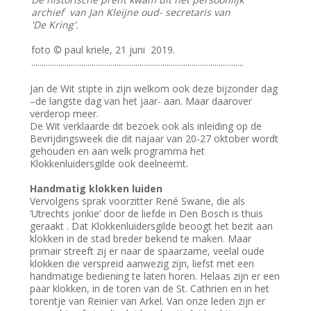
archief van Jan Kleijne oud- secretaris van
'De Kring'.
foto © paul kriele, 21 juni 2019.
......................................................................................................
Jan de Wit stipte in zijn welkom ook deze bijzonder dag
–de langste dag van het jaar- aan. Maar daarover
verderop meer.
De Wit verklaarde dit bezoek ook als inleiding op de
Bevrijdingsweek die dit najaar van 20-27 oktober wordt
gehouden en aan welk programma het
Klokkenluidersgilde ook deelneemt.
Handmatig klokken luiden
Vervolgens sprak voorzitter René Swane, die als
’Utrechts jonkie’ door de liefde in Den Bosch is thuis
geraakt . Dat Klokkenluidersgilde beoogt het bezit aan
klokken in de stad breder bekend te maken. Maar
primair streeft zij er naar de spaarzame, veelal oude
klokken die verspreid aanwezig zijn, liefst met een
handmatige bediening te laten horen. Helaas zijn er een
paar klokken, in de toren van de St. Cathrien en in het
torentje van Reinier van Arkel. Van onze leden zijn er