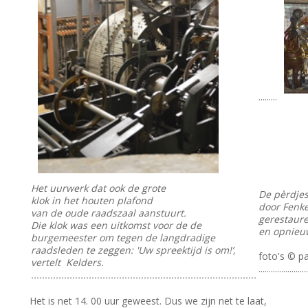
.........
Het uurwerk dat ook de grote
De pèrdjes
klok in het houten plafond
door Fenke
van de oude raadszaal aanstuurt.
gerestaur
Die klok was een uitkomst voor de de
en opnieuw
burgemeester om tegen de langdradige
raadsleden te zeggen: 'Uw spreektijd is om!’,
foto's © pa
vertelt Kelders.
.......................
..................................................................................
Het is net 14. 00 uur geweest. Dus we zijn net te laat,