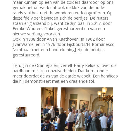
maar kunnen op een van de zolders daardoor op ons
gemak het uurwerk dat ook de klok van de oude
raadszaal bestuurt, bewonderen en fotograferen. Op
diezelfde vloer bevinden zich de perdjes. De ruiters
staan er glanzend bij, want ze zijn pas, in 2017, door
Femke Wouters-Rinkel gerestaureerd en van een
nieuwe verflaag voorzien.
Ook in 1808 door A.van Kaathoven, in 1902 door
J.vanWamel en in 1976 door Eijsbourts/H. Romanesco
[zichtbaar met een handtekening] zijn de pèrdjes
gerestaureerd.
Terug in de Oranjegalerij vertelt Harry Kelders over die
aardbaan met zijn onzuiverheden. Dat komt onder
meer doordat de as van de aarde wiebelt. Een handicap
die hij demonstreert met een draaiende tol.