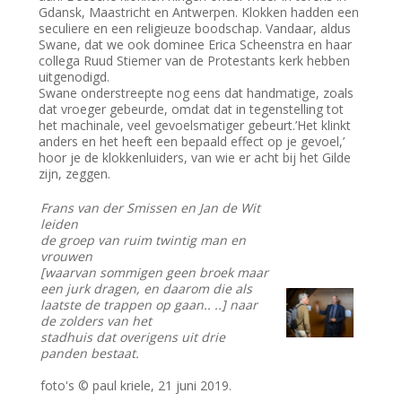
Gdansk, Maastricht en Antwerpen. Klokken hadden een
seculiere en een religieuze boodschap. Vandaar, aldus
Swane, dat we ook dominee Erica Scheenstra en haar
collega Ruud Stiemer van de Protestants kerk hebben
uitgenodigd.
Swane onderstreepte nog eens dat handmatige, zoals
dat vroeger gebeurde, omdat dat in tegenstelling tot
het machinale, veel gevoelsmatiger gebeurt.’Het klinkt
anders en het heeft een bepaald effect op je gevoel,’
hoor je de klokkenluiders, van wie er acht bij het Gilde
zijn, zeggen.
Frans van der Smissen en Jan de Wit
leiden
de groep van ruim twintig man en
vrouwen
[waarvan sommigen geen broek maar
een jurk dragen, en daarom die als
laatste de trappen op gaan.. ..] naar
de zolders van het
stadhuis dat overigens uit drie
panden bestaat.
foto's © paul kriele, 21 juni 2019.
.......................................................................................