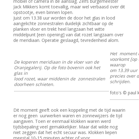
mobiel of camera in de aanslag. Zelfs burgemeester
Jack Mikkers komt toevallig, maar wel verbaasd over dit
opstootje, even binnen lopen.
Juist om 13.38 uur worden de door het glas in lood
aangelichte zonnestralen duidelijk zichtbaar op de
planken vloer en trekt heel langzaan het witte
middelpunt [een opening] van dat rozet langzaam over
de meridiaan. Operatie geslaagd, tevredenheid alom.
Het moment d
voorkomt [op 
De koperen meridiaan in de vloer van de
waarop
Oranjegalerij. Op de foto bovenin ook het
om 13.39 uur
glas in
precies over 
lood rozet, waar middenin de zonnestralen
schrijden.
doorheen schieten.
......................................................................................................
foto's © paul k
...............................
Dit moment geeft ook een koppeling met de tijd waarin
er nog geen uurwerken waren en zonnewijzers de tijd
aangaven. Toen er eenmaal klokken waren werd
tijdsbepaling veel gemakkelijker. Maar dat wilde nog
niet zeggen dat het echt secuur was. Klokken liepen
meestal 10-15 minuten achter of voor.