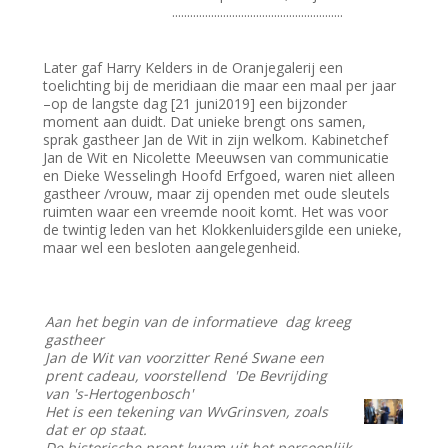
.........................................................
Later gaf Harry Kelders in de Oranjegalerij een
toelichting bij de meridiaan die maar een maal per jaar
–op de langste dag [21 juni2019] een bijzonder
moment aan duidt. Dat unieke brengt ons samen,
sprak gastheer Jan de Wit in zijn welkom. Kabinetchef
Jan de Wit en Nicolette Meeuwsen van communicatie
en Dieke Wesselingh Hoofd Erfgoed, waren niet alleen
gastheer /vrouw, maar zij openden met oude sleutels
ruimten waar een vreemde nooit komt. Het was voor
de twintig leden van het Klokkenluidersgilde een unieke,
maar wel een besloten aangelegenheid.
Aan het begin van de informatieve dag kreeg
gastheer
Jan de Wit van voorzitter René Swane een
prent cadeau, voorstellend 'De Bevrijding
van 's-Hertogenbosch'
Het is een tekening van WvGrinsven, zoals
dat er op staat.
De historische prent kwam uit het persoonlijk