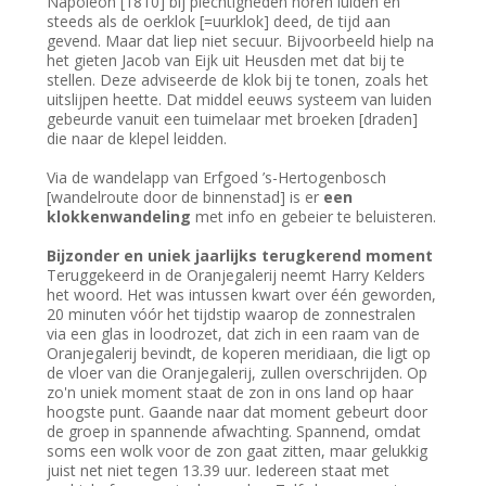
Napoleon [1810] bij plechtigheden horen luiden en
steeds als de oerklok [=uurklok] deed, de tijd aan
gevend. Maar dat liep niet secuur. Bijvoorbeeld hielp na
het gieten Jacob van Eijk uit Heusden met dat bij te
stellen. Deze adviseerde de klok bij te tonen, zoals het
uitslijpen heette. Dat middel eeuws systeem van luiden
gebeurde vanuit een tuimelaar met broeken [draden]
die naar de klepel leidden.
Via de wandelapp van Erfgoed ’s-Hertogenbosch
[wandelroute door de binnenstad] is er
een
klokkenwandeling
met info en gebeier te beluisteren.
Bijzonder en uniek jaarlijks terugkerend moment
Teruggekeerd in de Oranjegalerij neemt Harry Kelders
het woord. Het was intussen kwart over één geworden,
20 minuten vóór het tijdstip waarop de zonnestralen
via een glas in loodrozet, dat zich in een raam van de
Oranjegalerij bevindt, de koperen meridiaan, die ligt op
de vloer van die Oranjegalerij, zullen overschrijden. Op
zo'n uniek moment staat de zon in ons land op haar
hoogste punt. Gaande naar dat moment gebeurt door
de groep in spannende afwachting. Spannend, omdat
soms een wolk voor de zon gaat zitten, maar gelukkig
juist net niet tegen 13.39 uur. Iedereen staat met