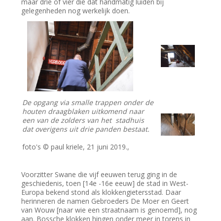
maar drie of vier die dat handmatig luiden bij
gelegenheden nog werkelijk doen.
De opgang via smalle trappen onder de
houten draagblaken uitkomend naar
een van de zolders van het stadhuis
dat overigens uit drie panden bestaat.
foto's © paul kriele, 21 juni 2019.,
Voorzitter Swane die vijf eeuwen terug ging in de
geschiedenis, toen [14e -16e eeuw] de stad in West-
Europa bekend stond als klokkengietersstad. Daar
herinneren de namen Gebroeders De Moer en Geert
van Wouw [naar wie een straatnaam is genoemd], nog
aan. Bossche klokken hingen onder meer in torens in