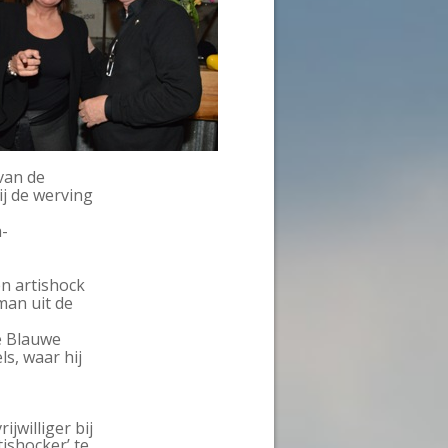
van de
ij de werving
-
n artishock
man uit de
de Blauwe
ls, waar hij
ijwilliger bij
ishocker’ te