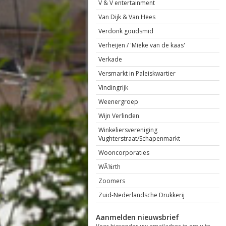
V & V entertainment
Van Dijk & Van Hees
Verdonk goudsmid
Verheijen / 'Mieke van de kaas'
Verkade
Versmarkt in Paleiskwartier
Vindingrijk
Weenergroep
Wijn Verlinden
Winkeliersvereniging
Vughterstraat/Schapenmarkt
Wooncorporaties
WÃ¼rth
Zoomers
Zuid-Nederlandsche Drukkerij
Aanmelden nieuwsbrief
Voer hieronder uw emailadres in om u te