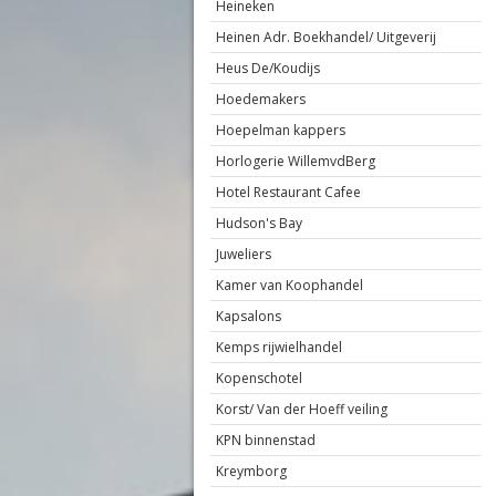
Heineken
Heinen Adr. Boekhandel/ Uitgeverij
Heus De/Koudijs
Hoedemakers
Hoepelman kappers
Horlogerie WillemvdBerg
Hotel Restaurant Cafee
Hudson's Bay
Juweliers
Kamer van Koophandel
Kapsalons
Kemps rijwielhandel
Kopenschotel
Korst/ Van der Hoeff veiling
KPN binnenstad
Kreymborg