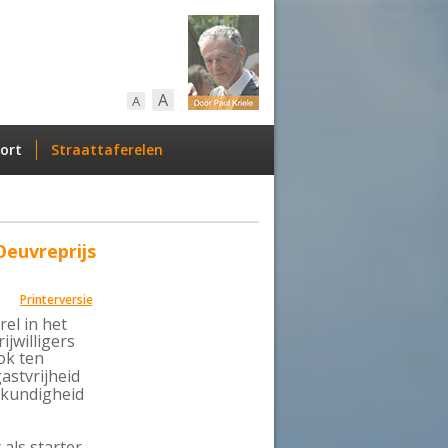
A
A
ort
Straattaferelen
Oeuvreprijs
Printerversie
el in het
jwilligers
ok ten
gastvrijheid
skundigheid
als starter