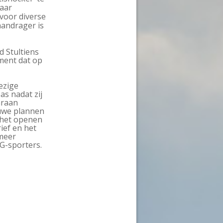
jaar
 voor diverse
aandrager is
 Stultiens
ment dat op
ezige
as nadat zij
araan
euwe plannen
 het openen
ief en het
 meer
 G-sporters.