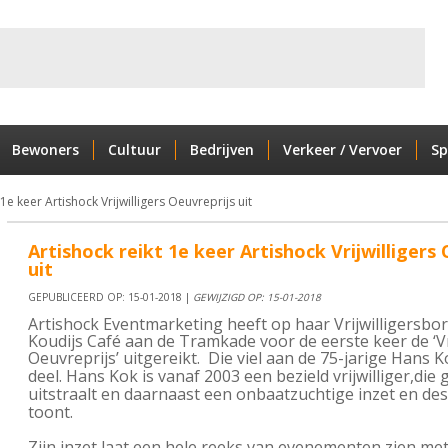
Bewoners
Cultuur
Bedrijven
Verkeer / Vervoer
Sp
 1e keer Artishock Vrijwilligers Oeuvreprijs uit
Artishock reikt 1e keer Artishock Vrijwilligers 
uit
GEPUBLICEERD OP: 15-01-2018 |
GEWIJZIGD OP: 15-01-2018
Artishock Eventmarketing heeft op haar Vrijwilligersborr
Koudijs Café aan de Tramkade voor de eerste keer de ‘Vri
Oeuvreprijs’ uitgereikt. Die viel aan de 75-jarige Hans K
deel.
Hans Kok is vanaf 2003 een bezield vrijwilliger,die 
uitstraalt en daarnaast een onbaatzuchtige inzet en de
toont.
Zijn inzet laat een hele reeks van evenementen zien met 