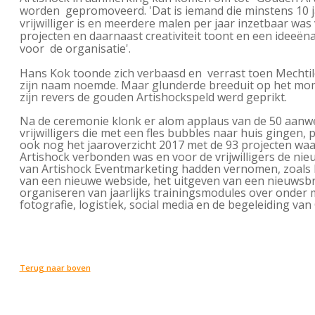
worden gepromoveerd. 'D
at is iemand die minstens 10 
vrijwilliger is en meerdere malen per jaar inzetbaar was
projecten en daarnaast creativiteit toont en een ideeën
voor de organisatie'.
Hans Kok toonde zich verbaasd en verrast toen Mechtild
zijn naam noemde. Maar glunderde breeduit op het mo
zijn revers de gouden Artishockspeld werd geprikt.
Na de ceremonie klonk er alom applaus van de 50 aanw
vrijwilligers die met een fles bubbles naar huis gingen, p
ook nog het jaaroverzicht 2017 met de 93 projecten wa
Artishock verbonden was en voor de vrijwilligers de ni
van Artishock Eventmarketing hadden vernomen, zoals
van een nieuwe webside, het uitgeven van een nieuwsbr
organiseren van jaarlijks trainingsmodules over onder
fotografie, logistiek, social media en de begeleiding van
Terug naar boven