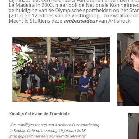
La Madeira in 2003, maar ook de Nationale Koninginned
de huldiging van de Olympische sporthelden op het Stat
[2012] en 12 edities van de Vestingloop, zo kwalificeerd
Mechtild Stultiens deze
ambassadeur
van Artishock.
Koudijs Café aan de Tramkade
-De vrijwilligersborrel van Artishock Eventmarketing
in Koudijs Café op maandag 15 januari 2018
ging gepaard met een primeur: de uitreiking