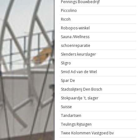
Pennings Bouwbedrijf
Piccolino
Ricoh
Robopos-winkel
Sauna /Wellness
schoenreparatie
Slenders keurslager
Sligro
Smid Ad van de Wiel
Spar De
Stadsslijterij Den Bosch
Stokpaardje 't, slager
Suisse
Tandartsen
Teulings Rijtuigen
Twee Kolommen Vastgoed bv