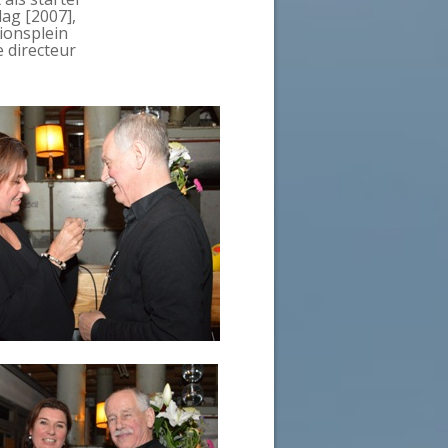
ag [2007],
ionsplein
e directeur