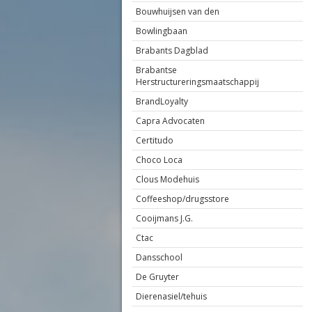
Bouwhuijsen van den
Bowlingbaan
Brabants Dagblad
Brabantse
Herstructureringsmaatschappij
BrandLoyalty
Capra Advocaten
Certitudo
Choco Loca
Clous Modehuis
Coffeeshop/drugsstore
Cooijmans J.G.
Ctac
Dansschool
De Gruyter
Dierenasiel/tehuis