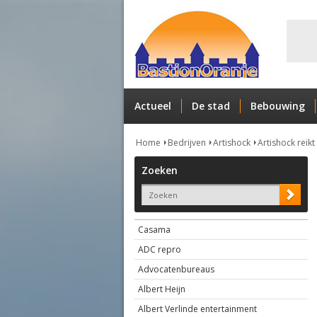
Actueel
De stad
Bebouwing
Home
Bedrijven
Artishock
Artishock reikt
Zoeken
Casama
ADC repro
Advocatenbureaus
Albert Heijn
Albert Verlinde entertainment