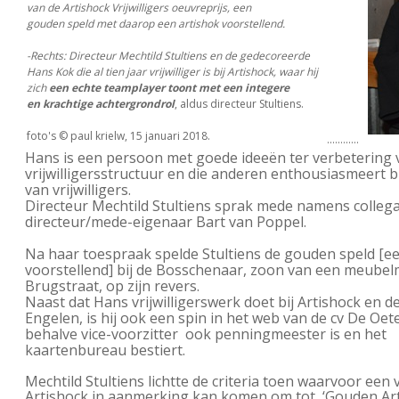
van de Artishock Vrijwilligers oeuvreprijs, een
gouden speld met daarop een artishok voorstellend.
-Rechts: Directeur Mechtild Stultiens en de gedecoreerde
Hans Kok die al tien jaar vrijwilliger is bij Artishock, waar hij
zich
een echte teamplayer toont met een integere
en krachtige achtergrondrol
, aldus directeur Stultiens.
foto's © paul krielw, 15 januari 2018.
............
Hans is een persoon met goede ideeën ter verbetering 
vrijwilligersstructuur en die anderen enthousiasmeert b
van vrijwilligers.
Directeur Mechtild Stultiens sprak mede namens collega
directeur/mede-eigenaar Bart van Poppel.
Na haar toespraak spelde Stultiens de gouden speld [ee
voorstellend] bij de Bosschenaar, zoon van een meubel
Brugstraat, op zijn revers.
Naast dat Hans vrijwilligerswerk doet bij Artishock en 
Engelen, is hij ook een spin in het web van de cv De Oete
behalve vice-voorzitter ook penningmeester is en het
kaartenbureau bestiert.
Mechtild Stultiens lichtte de criteria toen waarvoor een vr
Artishock in aanmerking kan komen om tot ‘Gouden Art