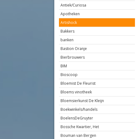
Antiek/Curiosa
Apotheken
Artishock
Bakkers
banken
Bastion Oranje
Bierbrouwers
BIM
Bioscoop
Bloemist De Fleurist
Bloems vinotheek
Bloemsierkunst De Kleijn
Boekwinkels/handels
BoelensDeGruyter
Bossche Kwartier, Het
Bouman van Bergen