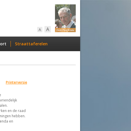
A
A
ort
Straattaferelen
Printerversie
e
riendelijk
alen.
erken en de raad
eningen hebben.
genda en