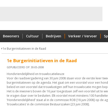
Bewoners
Cultuur
Bedrijven
Verkeer / Vervoer
Sp
n
1e Burgerinitiatieven in de Raad
1e Burgerinitiatieven in de Raad
GEPUBLICEERD OP: 30-05-2008
Hondvriendelijkheid en trouwlocatiekeuze
Voor de raadsvergadering van 30 juni 2008 staan voor de eerste keer twe
burgerinitiatieven op de agenda. Het gaat om een voorstel voor een hondv
beleid en een voorstel dat trouwlustigen zelf hun trouwlocatie mogen bep
Het is de inwoners boven de 16 jaar toegestaan zelf een voorstel uit te w
te vragen daar over te besluiten. Elk voorstel moet minstens 100 handtek
‘Hondvriendelijkheid’ staat al in de commissie ROB [18 juni 2008] op de a
‘trouwlocaties’ in de commissie Bestuurszaken [23 juni 2008].