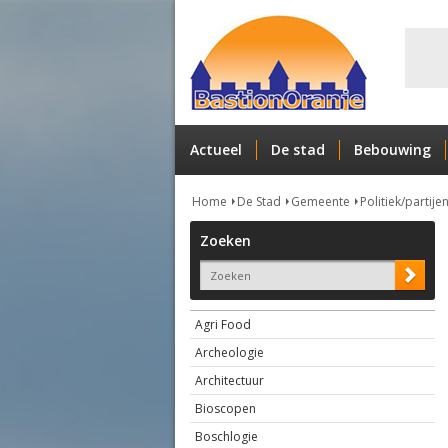
Actueel
De stad
Bebouwing
Home
De Stad
Gemeente
Politiek/partije
Zoeken
Agri Food
Archeologie
Architectuur
Bioscopen
Boschlogie