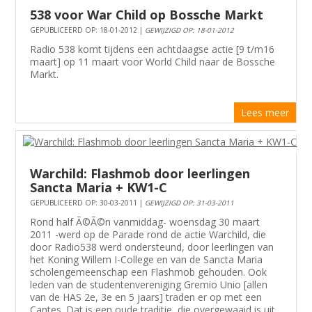
538 voor War Child op Bossche Markt
GEPUBLICEERD OP: 18-01-2012 |
GEWIJZIGD OP: 18-01-2012
Radio 538 komt tijdens een achtdaagse actie [9 t/m16
maart] op 11 maart voor World Child naar de Bossche
Markt.
Lees meer
Warchild: Flashmob door leerlingen
Sancta Maria + KW1-C
GEPUBLICEERD OP: 30-03-2011 |
GEWIJZIGD OP: 31-03-2011
Rond half Ã©Ã©n vanmiddag- woensdag 30 maart
2011 -werd op de Parade rond de actie Warchild, die
door Radio538 werd ondersteund, door leerlingen van
het Koning Willem I-College en van de Sancta Maria
scholengemeenschap een Flashmob gehouden. Ook
leden van de studentenvereniging Gremio Unio [allen
van de HAS 2e, 3e en 5 jaars] traden er op met een
Cantes. Dat is een oude traditie, die overgewaaid is uit