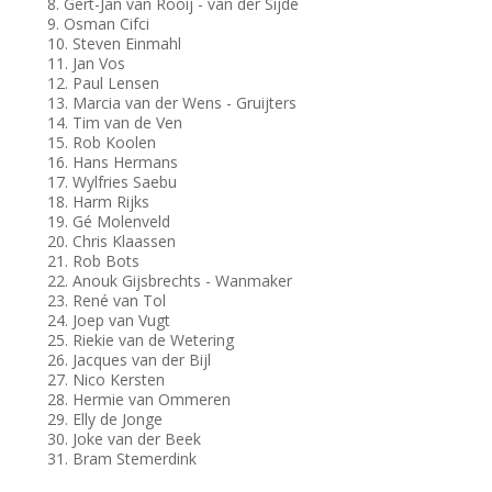
8. Gert-Jan van Rooij - van der Sijde
9. Osman Cifci
10. Steven Einmahl
11. Jan Vos
12. Paul Lensen
13. Marcia van der Wens - Gruijters
14. Tim van de Ven
15. Rob Koolen
16. Hans Hermans
17. Wylfries Saebu
18. Harm Rijks
19. Gé Molenveld
20. Chris Klaassen
21. Rob Bots
22. Anouk Gijsbrechts - Wanmaker
23. René van Tol
24. Joep van Vugt
25. Riekie van de Wetering
26. Jacques van der Bijl
27. Nico Kersten
28. Hermie van Ommeren
29. Elly de Jonge
30. Joke van der Beek
31. Bram Stemerdink