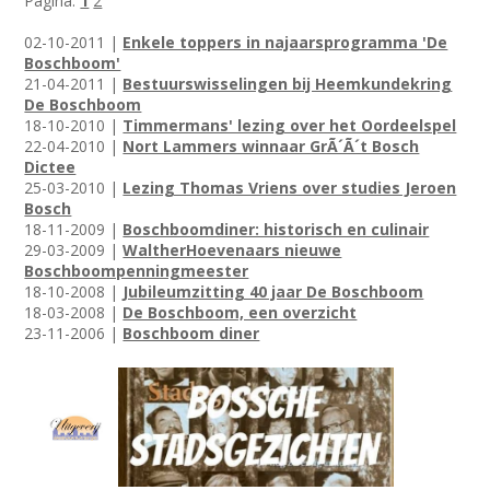
Pagina:
1
2
02-10-2011 |
Enkele toppers in najaarsprogramma 'De
Boschboom'
21-04-2011 |
Bestuurswisselingen bij Heemkundekring
De Boschboom
18-10-2010 |
Timmermans' lezing over het Oordeelspel
22-04-2010 |
Nort Lammers winnaar GrÃ´Ã´t Bosch
Dictee
25-03-2010 |
Lezing Thomas Vriens over studies Jeroen
Bosch
18-11-2009 |
Boschboomdiner: historisch en culinair
29-03-2009 |
WaltherHoevenaars nieuwe
Boschboompenningmeester
18-10-2008 |
Jubileumzitting 40 jaar De Boschboom
18-03-2008 |
De Boschboom, een overzicht
23-11-2006 |
Boschboom diner