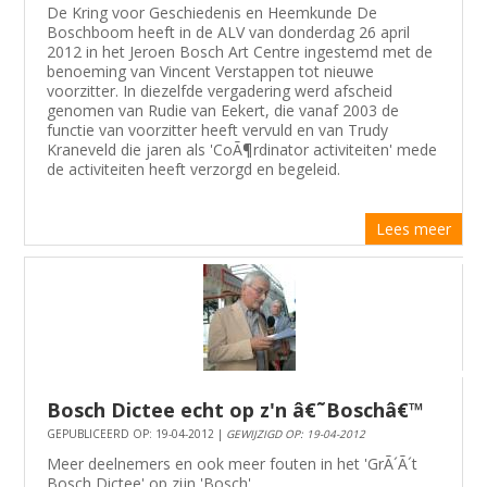
De Kring voor Geschiedenis en Heemkunde De
Boschboom heeft in de ALV van donderdag 26 april
2012 in het Jeroen Bosch Art Centre ingestemd met de
benoeming van Vincent Verstappen tot nieuwe
voorzitter. In diezelfde vergadering werd afscheid
genomen van Rudie van Eekert, die vanaf 2003 de
functie van voorzitter heeft vervuld en van Trudy
Kraneveld die jaren als 'CoÃ¶rdinator activiteiten' mede
de activiteiten heeft verzorgd en begeleid.
Lees meer
Bosch Dictee echt op z'n â€˜Boschâ€™
GEPUBLICEERD OP: 19-04-2012 |
GEWIJZIGD OP: 19-04-2012
Meer deelnemers en ook meer fouten in het 'GrÃ´Ã´t
Bosch Dictee' op zijn 'Bosch'.