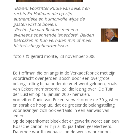
-
Boven: Voorzitter Rudie van Eekert en
rechts Ed Hoffman die op zijn
authentieke en humorvolle wijze de
gasten wist te boeien.
-Rechts Jan van Berkom met een
eveneens spannende 'anecdote'. Beiden
betrokken in hun verhalen min of meer
historische gebeurtenissen.
foto's © gerard monté, 23 november 2006.
Ed Hoffman die onlangs in de Verkadefabriek met zijn
voordracht over Jeroen Bosch door een overgrote
belangstelling bijna onder de voet werd gelopen, zoals
Van Eekert memoreerde, zal die lezing over 'De Tuin
der Lusten' op 16 januari 2007 herhalen.
Voorzitter Rudie van Eekert verwelkomde de 30 gasten
en sprak de hoop uit, dat de groeiende belangstelling
voor lezingen zich ook vertaald in een aanwas van
leden.
Op de bijeenkomst bleek dat er gewerkt wordt aan een
Bossche canon. Er zijn al 35 jaartallen geselecteerd.
Daarmee wordt ingehaakt op de wens naar canons