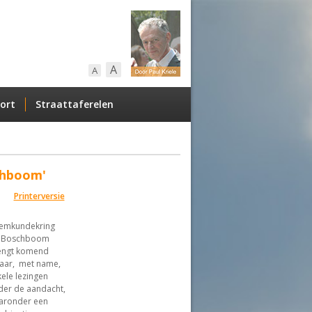
A
A
ort
Straattaferelen
chboom'
Printerversie
emkundekring
 Boschboom
engt komend
jaar, met name,
ele lezingen
der de aandacht,
aronder een