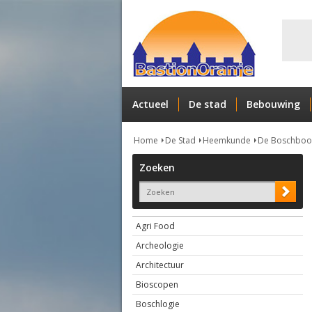
Actueel
De stad
Bebouwing
Home
De Stad
Heemkunde
De Boschbo
Zoeken
Agri Food
Archeologie
Architectuur
Bioscopen
Boschlogie