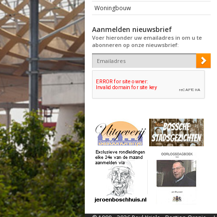
Woningbouw
Aanmelden nieuwsbrief
Voer hieronder uw emailadres in om u te
abonneren op onze nieuwsbrief: