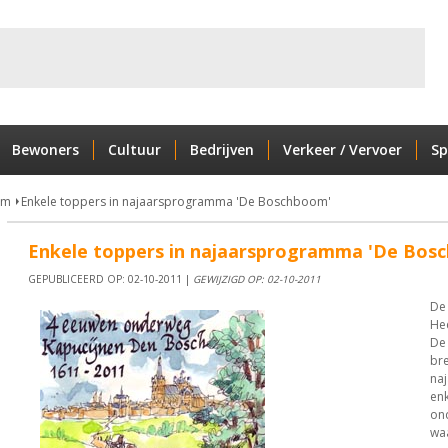
Bewoners
Cultuur
Bedrijven
Verkeer / Vervoer
Sp
om
Enkele toppers in najaarsprogramma 'De Boschboom'
Enkele toppers in najaarsprogramma 'De Bos
GEPUBLICEERD OP: 02-10-2011 |
GEWIJZIGD OP: 02-10-2011
De
He
De
br
na
enk
on
wa