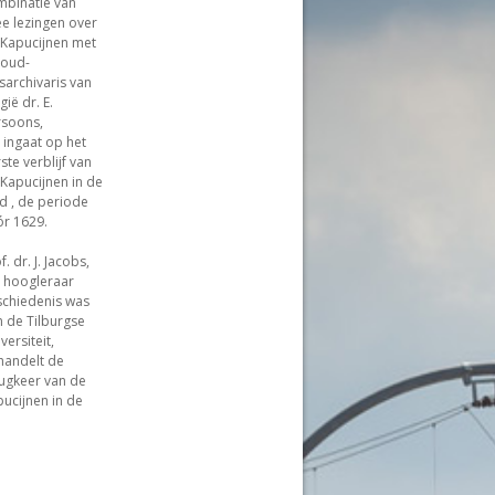
mbinatie van
e lezingen over
 Kapucijnen met
 oud-
ksarchivaris van
gië dr. E.
rsoons,
 ingaat op het
ste verblijf van
Kapucijnen in de
d , de periode
r 1629.
f. dr. J. Jacobs,
 hoogleraar
schiedenis was
 de Tilburgse
versiteit,
handelt de
ugkeer van de
ucijnen in de