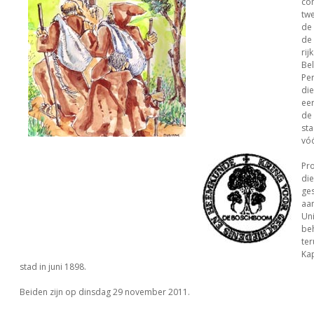
co
twe
de
de
rij
Bel
Pe
die
eer
de 
sta
vóó
Pro
die
ge
aan
Uni
be
ter
Kap
stad in juni 1898.
Beiden zijn op dinsdag 29 november 2011.