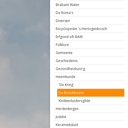
Brabant Water
De Roma's
Diversen
Encyclopedie 's-Hertogenbosch
Erfgoed v/h BAM
Folklore
Gemeente
Geschiedenis
Gezondheidszorg
Heemkunde
'De Kring'
De Boschboom
Klokkenluidersgilde
Herdenkingen
Justitie
Keramiekstad