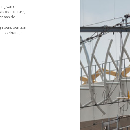
ling van de
is oud-chirurg,
ar aan de
ijn pensioen aan
 Geneeskundigen