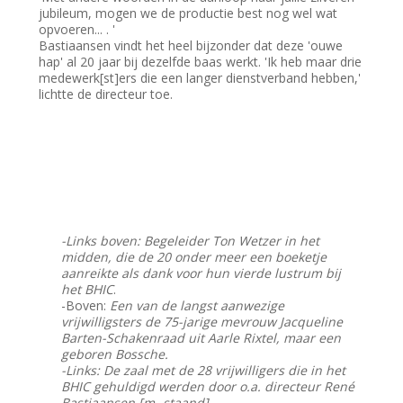
jubileum, mogen we de productie best nog wel wat
opvoeren... . '
Bastiaansen vindt het heel bijzonder dat deze 'ouwe
hap' al 20 jaar bij dezelfde baas werkt. 'Ik heb maar drie
medewerk[st]ers die een langer dienstverband hebben,'
lichtte de directeur toe.
-Links boven: Begeleider Ton Wetzer in het
midden, die de 20 onder meer een boeketje
aanreikte als dank voor hun vierde lustrum bij
het BHIC
.
-Boven:
Een van de langst aanwezige
vrijwilligsters de 75-jarige mevrouw Jacqueline
Barten-Schakenraad uit Aarle Rixtel, maar een
geboren Bossche.
-Links: De zaal met de 28 vrijwilligers die in het
BHIC gehuldigd werden door o.a. directeur René
Bastiaansen [m.-staand].