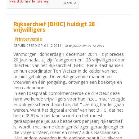
Rijksarchief [BHIC] huldigt 28
vrijwilligers
Printerversie
GEPUBLICEERD OP: 01-12-2011 |
GEWIJZIGD OP: 01-12-2011
Vanmorgen -donderdag 1 december 2011 - zijn precies
20 jaar nadat zij zijn 'aangenomen', 28 vrijwilligers door
directeur van het Rijksarchief [BHIC] René Bastiaansen
en hun coördinator Ton Wetzer in de kelder van het
archief gehuldigd. De veelal grijzende mannen en
vrouwen en één jongeling.. ontvingen een boeketje en
een cadeaubon.
In een toespraak complimenteerde de directeur deze
hard werkende vrijwilligers voor hun inzet, maar voegde
er ook gekscherend aan toe, dat '' ..ze nog harder gaan
werken. Want het digitaal archief van het BHIC, dat het
beste [8,6] van het land scoort en het meest
geraadpleegde [860.00 bezoekers per jaar] rijksarchief
is, wordt met name door genealogen geraadpleegd en
die vragen: 'Meer, meer en meer,' aldus Bastiaansen.
'Met andere woorden in de aanloop naar jullie zilveren