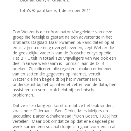
foto's © paul kriele, 1 december 2011
Ton Wetzer is de coöordinator.//begeleider van deze
groep die feitelijk is gestart na een advertentie in het
Brabants Dagblad. Daar kwamen 56 kandidaten op af
en zij zijn nu de enig overgeblevenen, zegt Wetzer die
de geestelijke vader is van de Bossche encyclopedie.
Het BHIC telt in totaal 120 vrijwilligers van wie ook een
deel in Grave werkzaam is - primair- aan de DTB-
boeken. Zij indiceren alle registers, maken er indexen
van en zetten die gegevens op internet, vertelt
Wetzer die hen begeleidt bij het inventariseren,
ondersteunt bij het op internet zetten van de data, hen
assisteert en soms ook helpt bij technische
problemen.
Dat ze er zo lang zijn komt omdat ze het leuk vinden,
zoals heer Olderaans, Bert Derks, Mies Meijers en
Jacqueline Barten-Schakenraad [*Den Bosch, 1936] het
vertellen. 'Maar ook omdat ze op dat ene dagdeel per
week samen een sociaal clubje zijn gaan vormen. In al