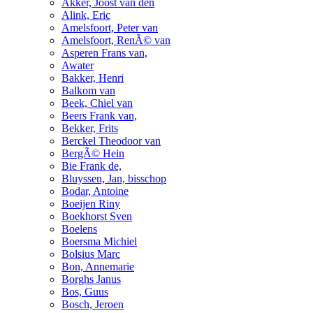
Akker, Joost van den
Alink, Eric
Amelsfoort, Peter van
Amelsfoort, RenÃ© van
Asperen Frans van,
Awater
Bakker, Henri
Balkom van
Beek, Chiel van
Beers Frank van,
Bekker, Frits
Berckel Theodoor van
BergÃ© Hein
Bie Frank de,
Bluyssen, Jan, bisschop
Bodar, Antoine
Boeijen Riny
Boekhorst Sven
Boelens
Boersma Michiel
Bolsius Marc
Bon, Annemarie
Borghs Janus
Bos, Guus
Bosch, Jeroen