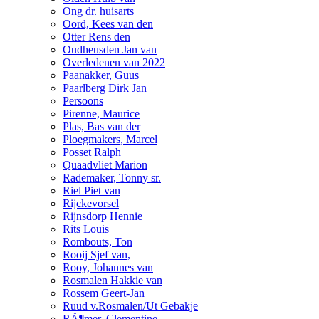
Ong dr. huisarts
Oord, Kees van den
Otter Rens den
Oudheusden Jan van
Overledenen van 2022
Paanakker, Guus
Paarlberg Dirk Jan
Persoons
Pirenne, Maurice
Plas, Bas van der
Ploegmakers, Marcel
Posset Ralph
Quaadvliet Marion
Rademaker, Tonny sr.
Riel Piet van
Rijckevorsel
Rijnsdorp Hennie
Rits Louis
Rombouts, Ton
Rooij Sjef van,
Rooy, Johannes van
Rosmalen Hakkie van
Rossem Geert-Jan
Ruud v.Rosmalen/Ut Gebakje
RÃ¶mer, Clementine