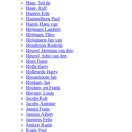
Haas, Ted de
Hage, Rolf
Hamers Erik
Hammelburg Paul
Haren, Hans van
Heijmans Lambert
Heijmans Theo
Heijningen Jan van
Henderson Roderik
Heuvel, Herman van den
Heuvel, John van den
Hoes Onno
Holla Harry
Hollestelle Harry
Hoogeboom Jan
Hoskam, Jan
Houben, mr.Frank
Huynen, Louis
Jacobs Rob
Jacobs, Antoine
Jansen Frans
Janssen Albert
Janssens Felix
Jonkers Karin
Kagie Paul