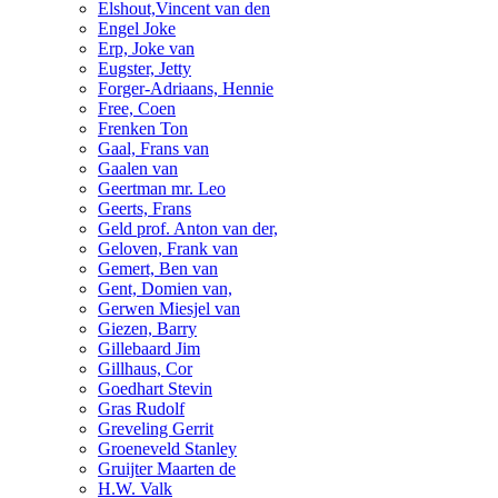
Elshout,Vincent van den
Engel Joke
Erp, Joke van
Eugster, Jetty
Forger-Adriaans, Hennie
Free, Coen
Frenken Ton
Gaal, Frans van
Gaalen van
Geertman mr. Leo
Geerts, Frans
Geld prof. Anton van der,
Geloven, Frank van
Gemert, Ben van
Gent, Domien van,
Gerwen Miesjel van
Giezen, Barry
Gillebaard Jim
Gillhaus, Cor
Goedhart Stevin
Gras Rudolf
Greveling Gerrit
Groeneveld Stanley
Gruijter Maarten de
H.W. Valk