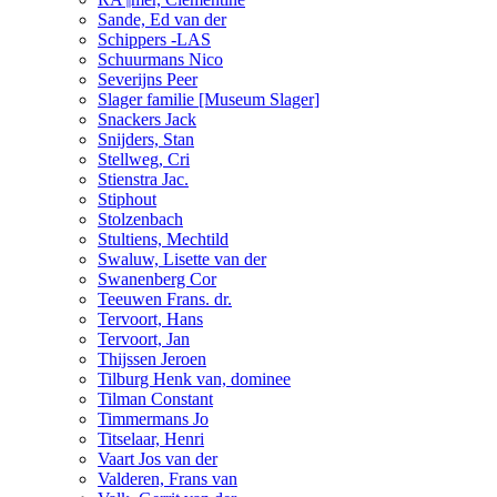
Sande, Ed van der
Schippers -LAS
Schuurmans Nico
Severijns Peer
Slager familie [Museum Slager]
Snackers Jack
Snijders, Stan
Stellweg, Cri
Stienstra Jac.
Stiphout
Stolzenbach
Stultiens, Mechtild
Swaluw, Lisette van der
Swanenberg Cor
Teeuwen Frans. dr.
Tervoort, Hans
Tervoort, Jan
Thijssen Jeroen
Tilburg Henk van, dominee
Tilman Constant
Timmermans Jo
Titselaar, Henri
Vaart Jos van der
Valderen, Frans van