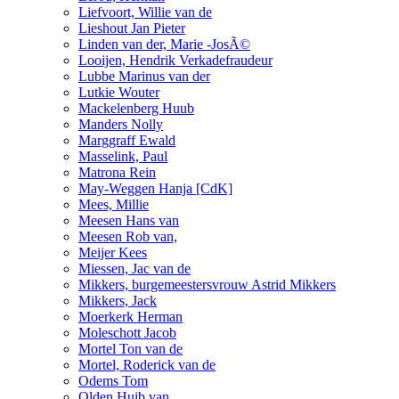
Liefvoort, Willie van de
Lieshout Jan Pieter
Linden van der, Marie -JosÃ©
Looijen, Hendrik Verkadefraudeur
Lubbe Marinus van der
Lutkie Wouter
Mackelenberg Huub
Manders Nolly
Marggraff Ewald
Masselink, Paul
Matrona Rein
May-Weggen Hanja [CdK]
Mees, Millie
Meesen Hans van
Meesen Rob van,
Meijer Kees
Miessen, Jac van de
Mikkers, burgemeestersvrouw Astrid Mikkers
Mikkers, Jack
Moerkerk Herman
Moleschott Jacob
Mortel Ton van de
Mortel, Roderick van de
Odems Tom
Olden Huib van