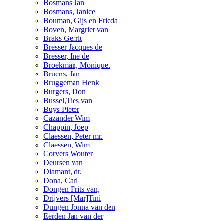
Bosmans Jan
Bosmans, Janice
Bouman, Gijs en Frieda
Boven, Margriet van
Braks Gerrit
Bresser Jacques de
Bresser, Ine de
Broekman, Monique.
Bruens, Jan
Bruggeman Henk
Burgers, Don
Bussel,Ties van
Buys Pieter
Cazander Wim
Chappin, Joep
Claessen, Peter mr.
Claessen, Wim
Corvers Wouter
Deursen van
Diamant, dr.
Dona, Carl
Dongen Frits van,
Drijvers [Mar]Tini
Dungen Jonna van den
Eerden Jan van der