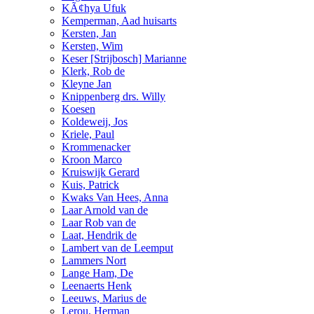
KÃ¢hya Ufuk
Kemperman, Aad huisarts
Kersten, Jan
Kersten, Wim
Keser [Strijbosch] Marianne
Klerk, Rob de
Kleyne Jan
Knippenberg drs. Willy
Koesen
Koldeweij, Jos
Kriele, Paul
Krommenacker
Kroon Marco
Kruiswijk Gerard
Kuis, Patrick
Kwaks Van Hees, Anna
Laar Arnold van de
Laar Rob van de
Laat, Hendrik de
Lambert van de Leemput
Lammers Nort
Lange Ham, De
Leenaerts Henk
Leeuws, Marius de
Lerou, Herman