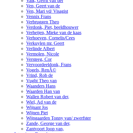
Valk, Gerrit van der
Ven, Geert van de
Ven, Mari vd/ Visagist
Vennix Frans
Verbruggen Theo
Verdonk, Piet, beeldhouwer
Verheijen, Mieke van de kaas
Verhoeven, Cornelis/Cees
Verkuylen mr. Geert
Verlinde Albert
Vermolen, Nicole
Versteeg, Cor
Vervoordeeldonk, Frans
Vogels, RenÃ©
Vrind, Rob de
Vught Theo van
Waanders Hans
Waarden Han van
Wallen Robert van der,
Wiel, Ad van de
Wijnant Jos
Wijnen Piet
Wijngaarden Tonny van/ zwerfster
Zande, George van der,
Zantvoort Joop van,