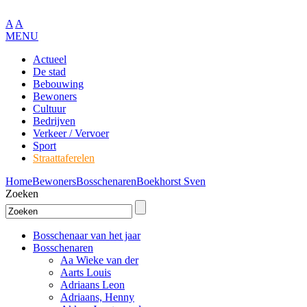
A
A
MENU
Actueel
De stad
Bebouwing
Bewoners
Cultuur
Bedrijven
Verkeer / Vervoer
Sport
Straattaferelen
Home
Bewoners
Bosschenaren
Boekhorst Sven
Zoeken
Bosschenaar van het jaar
Bosschenaren
Aa Wieke van der
Aarts Louis
Adriaans Leon
Adriaans, Henny