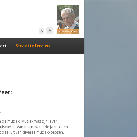
A
A
ort
Straattaferelen
Peer:
1
n de muziek. Muziek was zijn leven.
svader. Vanaf zijn twaalfde jaar tot en
st deel uit van diverse muziekkorpsen.