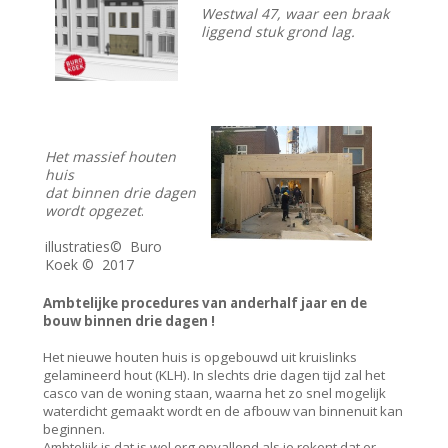
Westwal 47, waar een braak
liggend stuk grond lag.
Het massief houten
huis
dat binnen drie dagen
wordt opgezet
.
illustraties© Buro
Koek © 2017
Ambtelijke procedures van anderhalf jaar en de
bouw binnen drie dagen !
Het nieuwe houten huis is opgebouwd uit kruislinks
gelamineerd hout (KLH). In slechts drie dagen tijd zal het
casco van de woning staan, waarna het zo snel mogelijk
waterdicht gemaakt wordt en de afbouw van binnenuit kan
beginnen.
Ambtelijk is dat is wel erg opvallend als je rekent dat er