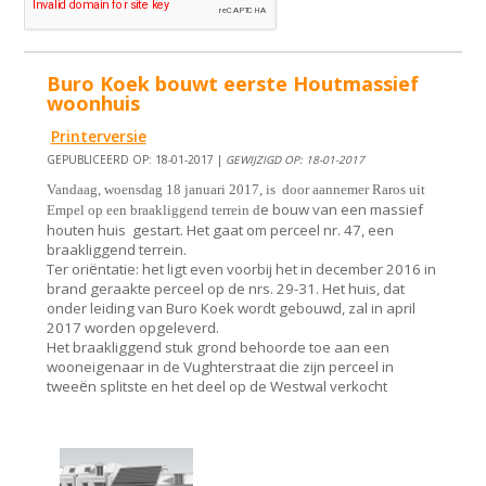
Buro Koek bouwt eerste Houtmassief
woonhuis
Printerversie
GEPUBLICEERD OP: 18-01-2017 |
GEWIJZIGD OP: 18-01-2017
Vandaag, woensdag 18 januari 2017, is door aannemer Raros uit
e bouw van een massief
Empel op een braakliggend terrein d
houten huis gestart. Het gaat om perceel nr. 47, een
braakliggend terrein.
ë
Ter ori
ntatie: het ligt even voorbij het in december 2016 in
brand geraakte perceel op de nrs. 29-31. Het huis, dat
onder leiding van Buro Koek wordt gebouwd, zal in april
2017 worden opgeleverd.
Het braakliggend stuk grond behoorde toe aan een
wooneigenaar in de Vughterstraat die zijn perceel in
ë
twee
n splitste en het deel op de Westwal verkocht