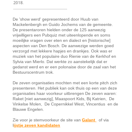
2018.
.............................................................
De 'show werd' gepresenteerd door Huub van
Mackelenbergh en Guido Jochems van de gemeente.
De presentaroren hielden onder de 125 aanwezig
vrijwilligers een Pubquiz met uiteenlopende en soms
moeilijke vragen over eten en dialect en [historische]
aspecten van Den Bosch. De aanwezige werden goed
verzorgd met lekkere hapjes en drankjes. Ook was er
muziek van het populaire duo Rienie van de Kerkhof en
Sylvia van Mierlo. Dat werkte zo aanstekelijk dat er
gedanst werd en er een polonaise door de zaal van het
Bestuurscentrum trok.
De zeven organisaties mochten met een korte pitch zich
presenteren. Het publiek kan ook thuis op een van deze
organisaties haar voorkeur uitbrengen De zeven waren:
Raket [niet aanwezig], Maaspoort Kids, Bij Katrien, De
Vinkelse Molen, De Copernikkel West, Vincentius en de
Blauwe Engelen.
Zie voor je stemvoorkeur de site van
Galant
of via
l
ijstje zeven kandidaten