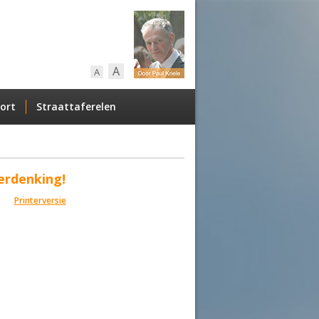
A
A
ort
Straattaferelen
erdenking!
Printerversie