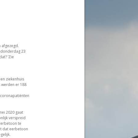
 afgezegd.
p donderdag 23
at? ’Zie
een ziekenhuis
k werden er 188
l coronapatiënten
mei 2020 gaat
lijk verspreid
eerbetoon te
at dat eerbetoon
elijk.