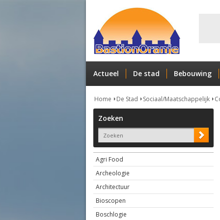
Actueel
De stad
Bebouwing
Home
De Stad
Sociaal/Maatschappelijk
C
Zoeken
Agri Food
Archeologie
Architectuur
Bioscopen
Boschlogie