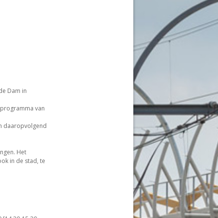
 de Dam in
na programma van
en daaropvolgend
angen. Het
ok in de stad, te