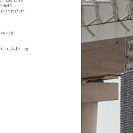
 [14.30-15.30
 Arkel Den
 initiatief van
ance zijn
s rijdt..] is nog