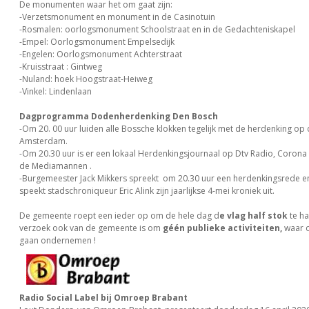
De monumenten waar het om gaat zijn:
-Verzetsmonument en monument in de Casinotuin
-Rosmalen: oorlogsmonument Schoolstraat en in de Gedachteniskapel
-Empel: Oorlogsmonument Empelsedijk
-Engelen: Oorlogsmonument Achterstraat
-Kruisstraat : Gintweg
-Nuland: hoek Hoogstraat-Heiweg
-Vinkel: Lindenlaan
Dagprogramma Dodenherdenking Den Bosch
-Om 20. 00 uur luiden alle Bossche klokken tegelijk met de herdenking op
Amsterdam.
-Om 20.30 uur is er een lokaal Herdenkingsjournaal op Dtv Radio, Coro
de Mediamannen .
-Burgemeester Jack Mikkers spreekt om 20.30 uur een herdenkingsrede 
speekt stadschroniqueur Eric Alink zijn jaarlijkse 4-mei kroniek uit.
De gemeente roept een ieder op om de hele dag d
e vlag half stok
te h
verzoek ook van de gemeente is om
géén publieke activiteiten,
waar o
gaan ondernemen !
Radio Social Label bij Omroep Brabant