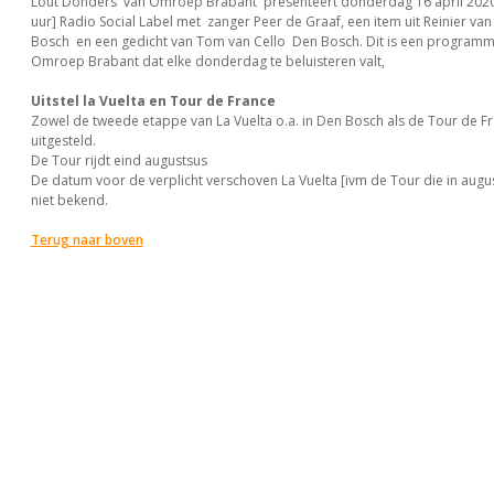
Lout Donders van Omroep Brabant presenteert donderdag 16 april 2020
uur] Radio Social Label met zanger Peer de Graaf, een item uit Reinier van
Bosch en een gedicht van Tom van Cello Den Bosch. Dit is een programma-
Omroep Brabant dat elke donderdag te beluisteren valt,
Uitstel la Vuelta en Tour de France
Zowel de tweede etappe van La Vuelta o.a. in Den Bosch als de Tour de Fr
uitgesteld.
De Tour rijdt eind augustsus
De datum voor de verplicht verschoven La Vuelta [ivm de Tour die in augustu
niet bekend.
Terug naar boven