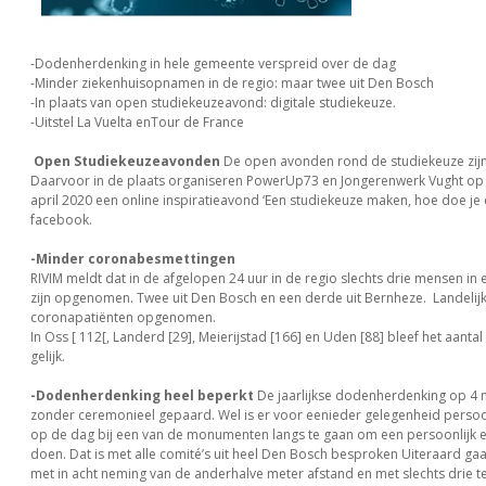
-Dodenherdenking in hele gemeente verspreid over de dag
-Minder ziekenhuisopnamen in de regio: maar twee uit Den Bosch
-In plaats van open studiekeuzeavond: digitale studiekeuze.
-Uitstel La Vuelta enTour de France
Open Studiekeuzeavonden
De open avonden rond de studiekeuze zijn
Daarvoor in de plaats organiseren PowerUp73 en Jongerenwerk Vught o
april 2020 een online inspiratieavond ‘Een studiekeuze maken, hoe doe je d
facebook.
-Minder coronabesmettingen
RIVIM meldt dat in de afgelopen 24 uur in de regio slechts drie mensen in 
zijn opgenomen. Twee uit Den Bosch en een derde uit Bernheze. Landelij
coronapatiënten opgenomen.
In Oss [ 112[, Landerd [29], Meierijstad [166] en Uden [88] bleef het aanta
gelijk.
-Dodenherdenking heel beperkt
De jaarlijkse dodenherdenking op 4 
zonder ceremonieel gepaard. Wel is er voor eenieder gelegenheid persoon
op de dag bij een van de monumenten langs te gaan om een persoonlijk 
doen. Dat is met alle comité’s uit heel Den Bosch besproken Uiteraard ga
met in acht neming van de anderhalve meter afstand en met slechts drie teg