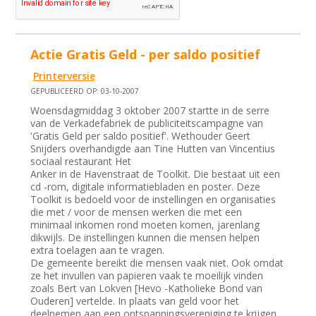
Actie Gratis Geld - per saldo positief
Printerversie
GEPUBLICEERD OP: 03-10-2007
Woensdagmiddag 3 oktober 2007 startte in de serre
van de Verkadefabriek de publiciteitscampagne van
'Gratis Geld per saldo positief'. Wethouder Geert
Snijders overhandigde aan Tine Hutten van Vincentius
sociaal restaurant Het
Anker in de Havenstraat de Toolkit. Die bestaat uit een
cd -rom, digitale informatiebladen en poster. Deze
Toolkit is bedoeld voor de instellingen en organisaties
die met / voor de mensen werken die met een
minimaal inkomen rond moeten komen, jarenlang
dikwijls. De instellingen kunnen die mensen helpen
extra toelagen aan te vragen.
De gemeente bereikt die mensen vaak niet. Ook omdat
ze het invullen van papieren vaak te moeilijk vinden
zoals Bert van Lokven [Hevo -Katholieke Bond van
Ouderen] vertelde. In plaats van geld voor het
deelnemen aan een ontspanningsvereniging te krijgen