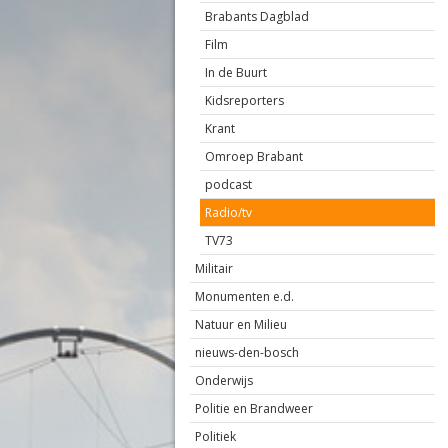
Brabants Dagblad
Film
In de Buurt
Kidsreporters
Krant
Omroep Brabant
podcast
Radio/tv
TV73
Militair
Monumenten e.d.
Natuur en Milieu
nieuws-den-bosch
Onderwijs
Politie en Brandweer
Politiek