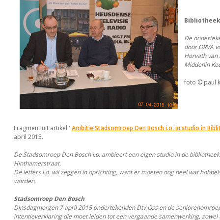
Bibliotheek 
De ondertek
door ORVA voo
Horvath van 
Middenin Kee
foto © paul k
Fragment uit artikel '
Ambitie Stadsomroep Den Bosch i.o. in studio in Bibli
april 2015.
De Stadsomroep Den Bosch i.o. ambieert een eigen studio in de bibliotheek
Hinthamerstraat.
De letters i.o. wil zeggen in oprichting, want er moeten nog heel wat hobb
worden.
Stadsomroep Den Bosch
Dinsdagmorgen 7 april 2015 ondertekenden Dtv Oss en de seniorenomroe
intentieverklaring die moet leiden tot een vergaande samenwerking, zowel 