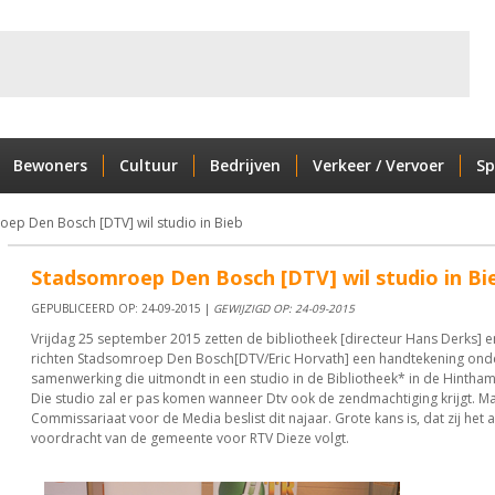
Bewoners
Cultuur
Bedrijven
Verkeer / Vervoer
Sp
ep Den Bosch [DTV] wil studio in Bieb
Stadsomroep Den Bosch [DTV] wil studio in Bi
GEPUBLICEERD OP: 24-09-2015 |
GEWIJZIGD OP: 24-09-2015
Vrijdag 25 september 2015 zetten de bibliotheek [directeur Hans Derks] e
richten Stadsomroep Den Bosch[DTV/Eric Horvath] een handtekening ond
samenwerking die uitmondt in een studio in de Bibliotheek* in de Hintham
Die studio zal er pas komen wanneer Dtv ook de zendmachtiging krijgt. Ma
Commissariaat voor de Media beslist dit najaar. Grote kans is, dat zij het 
voordracht van de gemeente voor RTV Dieze volgt.