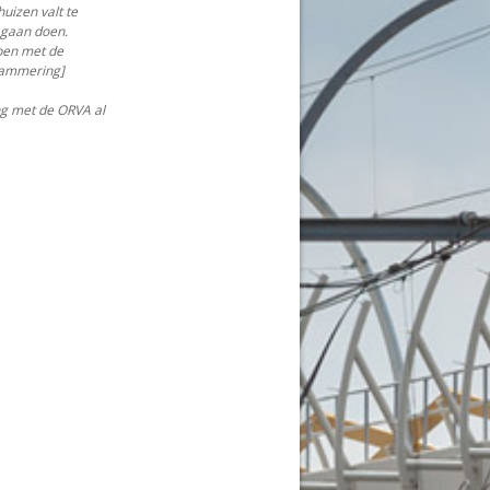
uizen valt te
 gaan doen.
bben met de
grammering]
ng met de ORVA al