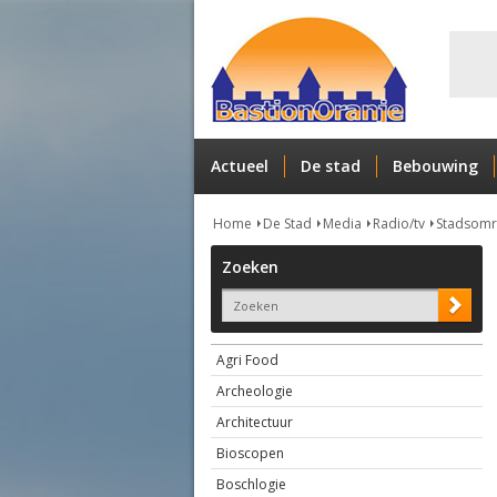
Actueel
De stad
Bebouwing
Home
De Stad
Media
Radio/tv
Stadsomro
Zoeken
Agri Food
Archeologie
Architectuur
Bioscopen
Boschlogie