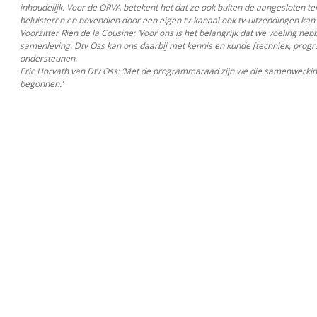
inhoudelijk. Voor de ORVA betekent het dat ze ook buiten de aangesloten teh
beluisteren en bovendien door een eigen tv-kanaal ook tv-uitzendingen kan
Voorzitter Rien de la Cousine: ‘Voor ons is het belangrijk dat we voeling he
samenleving. Dtv Oss kan ons daarbij met kennis en kunde [techniek, pro
ondersteunen.
Eric Horvath van Dtv Oss: ’Met de programmaraad zijn we die samenwerki
begonnen.’