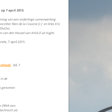
op 7 april 2015.
ening van een onderlinge samenwerking
rzitter Rien de la Cousine [r.] en links Eric
DtvOss.
s van den Heuvel van AVULO uit Vught.
riele, 7 april 2015.
totheek'
dd. 7
 in de
els genomen
p ORVA een
technisch als