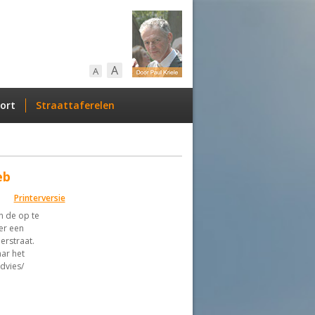
A
A
ort
Straattaferelen
eb
Printerversie
n de op te
er een
erstraat.
ar het
advies/