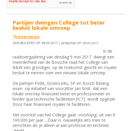
Partijen dwingen College tot beter
besluit lokale omroep
Printerversie
GEPUBLICEERD OP: 08-05-2017 |
GEWIJZIGD OP: 08-05-2017
In de
raadsvergadering van dinsdag 9 mei 2017 dwingt een
meerderheid van de Bossche raad het College van
B&W een grondiger, op de toekomst gericht en royaler
besluit te nemen over een nieuwe lokale omroep.
De partijen PvdA, GroenLinks, SP en Bosch Belang
eisen -op initiatief van voorzitter Jan Smit- dat een
lokale omroep financieel beter en professioneler en
breder qua technische faciliteiten [ICT] wordt opgezet.
Door haar financieel royaler te faciliteren.
Het voorstel van het College gaat -voorlopig- uit van €
160.000 per jaar.....Daar is nauwelijks iets mee te
verrichten als je alleen al aan professie en techniek
denkt .