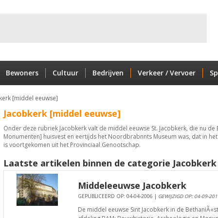
Bewoners
Cultuur
Bedrijven
Verkeer / Vervoer
Sp
kerk [middel eeuwse]
Jacobkerk [middel eeuwse]
Onder deze rubriek Jacobkerk valt de middel eeuwse St. Jacobkerk, die nu de
Monumenten] huisvest en eertijds het Noordbrabnnts Museum was, dat in het
is voortgekomen uit het Provinciaal Genootschap.
Laatste artikelen binnen de categorie Jacobkerk
Middeleeuwse Jacobkerk
GEPUBLICEERD OP: 04-04-2006 |
GEWIJZIGD OP: 04-09-201
De middel eeuwse Sint Jacobkerk in de BethaniÃ«s