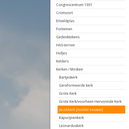
Congrescentrum 1931
Cromvoirt
Ertveldplas
Fonteinen
Gedenktekens
HAS-terrein
Hofjes
Kelders
Kerken / Moskee
Bartjeskerk
Gereformeerde kerk
Grote Kerk
Grote Kerk/voorheen Hervormde Kerk
Jacobkerk [middel eeuwse]
Kapucijnenkerk
Leonarduskerk