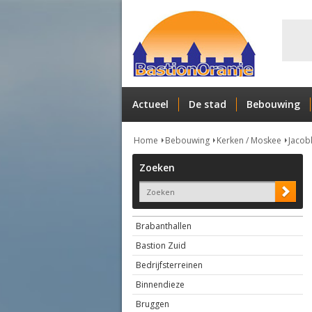
Actueel
De stad
Bebouwing
Home
Bebouwing
Kerken / Moskee
Jacob
Zoeken
Brabanthallen
Bastion Zuid
Bedrijfsterreinen
Binnendieze
Bruggen