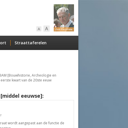
A
A
ort
Straattaferelen
 BAM [Bouwhistorie, Archeologie en
 eerste kwart van de 20ste eeuw
 [middel eeuwse]:
1
traat wordt aangepast aan de functie de