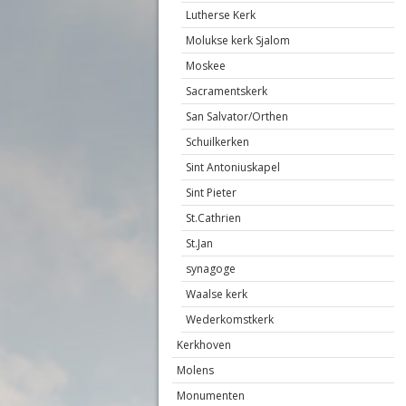
Lutherse Kerk
Molukse kerk Sjalom
Moskee
Sacramentskerk
San Salvator/Orthen
Schuilkerken
Sint Antoniuskapel
Sint Pieter
St.Cathrien
St.Jan
synagoge
Waalse kerk
Wederkomstkerk
Kerkhoven
Molens
Monumenten