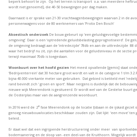
beperk behoort te zijn. Op het terrein is transport o.a. van meerdere heftruc
wordt niet genoemd], die 40-50 bewegingen per dag maken.
Daarnaast is er sprake van 21-30 vrachtwagenbewegingen waarvan 2 in de avo
personenwagens voor de 80 werknemers van ‘Protix Den Bosch’
Akoestisch onderzoek
De bouw gebeurt op ‘een geluidsgevoelige bestemmi
omgeving’. Daar is een ‘optredende geluidsbelasting geprognotiseerd’. De gelu
de omgeving bedraagt aan de ‘intredezijde’ 78db en aan de uittredezijde 88 d
waar het bedrijf nu zit, zijn die aantallen voor de geluidsniveau in de sectie p
terwijl maximaal 70db is toegestaan.
Woonbuurt over het hoofd gezien
Het meest opvallende [gemis] staat onde
‘Bedrijventerrein’ dat 30 hectare groot wordt en valt in de categorie 1 t/m 3.2.
bijna 40.000 vierkante meter van gebruiken. Dat gebied is betiteld met ’redelij
rand bevindt zich ‘ groen en sport’. Maar nergens is duidelijk dat de bebouwing
nieuwe wijk Meerendonk is gesitueerd. Er wordt wel van de Gestelse buurt g
de Oosterplas maar van de aangrenzende woonbuurt.
e
In 2016 werd de 2
fase Meerendonk op de locatie IJsbaan in de ijskast gezet 
genoeg nieuwbouwlocaties beschikbaar zouden zijn. Dat lijkt ‘een move’ ten 
beleid..
Er staat wel dat een ingrijpende herstructurering onder meer van sportvelden,
bodemsanering en de sloop van -een deel-van de Kruithoorn. Mogelijk wordt