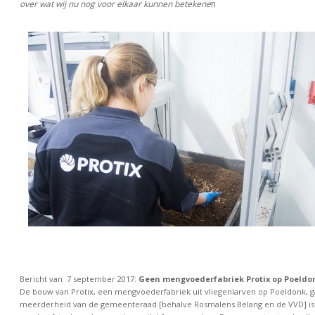
over wat wij nu nog voor elkaar kunnen betekene
n
Bericht van 7 september 2017:
Geen mengvoederfabriek Protix op Poeldo
De bouw van Protix, een mengvoederfabriek uit vliegenlarven op Poeldonk, ga
meerderheid van de gemeenteraad [behalve Rosmalens Belang en de VVD] is 