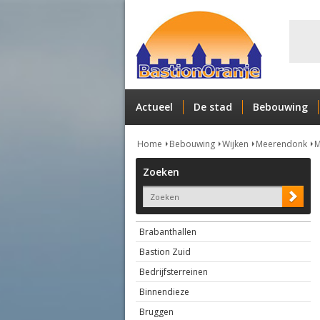
Actueel
De stad
Bebouwing
Home
Bebouwing
Wijken
Meerendonk
M
Zoeken
Brabanthallen
Bastion Zuid
Bedrijfsterreinen
Binnendieze
Bruggen