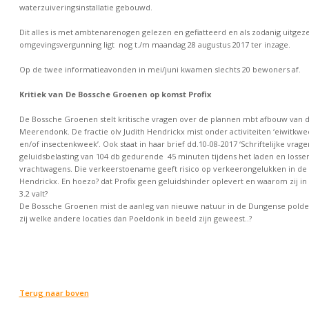
waterzuiveringsinstallatie gebouwd.
Dit alles is met ambtenarenogen gelezen en gefiatteerd en als zodanig uitgeze
omgevingsvergunning ligt nog t./m maandag 28 augustus 2017 ter inzage.
Op de twee informatieavonden in mei/juni kwamen slechts 20 bewoners af.
Kritiek van De Bossche Groenen op komst Profix
De Bossche Groenen stelt kritische vragen over de plannen mbt afbouw van 
Meerendonk. De fractie olv Judith Hendrickx mist onder activiteiten ‘eiwitkwe
en/of insectenkweek’. Ook staat in haar brief dd.10-08-2017 ‘Schriftelijke vrage
geluidsbelasting van 104 db gedurende 45 minuten tijdens het laden en lossen 
vrachtwagens. Die verkeerstoename geeft risico op verkeerongelukken in de b
Hendrickx. En hoezo? dat Profix geen geluidshinder oplevert en waarom zij in
3.2 valt?
De Bossche Groenen mist de aanleg van nieuwe natuur in de Dungense polder.
zij welke andere locaties dan Poeldonk in beeld zijn geweest..?
Terug naar boven