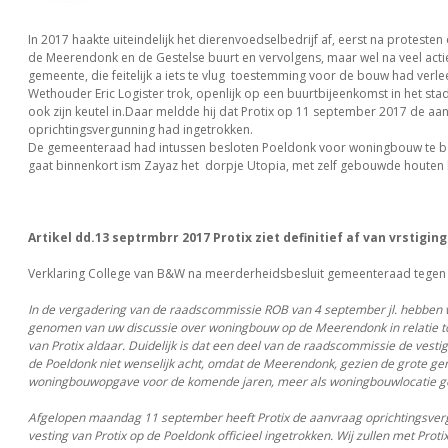
In 2017 haakte uiteindelijk het dierenvoedselbedrijf af, eerst na protesten 
de Meerendonk en de Gestelse buurt en vervolgens, maar wel na veel acti
gemeente, die feitelijk a iets te vlug toestemming voor de bouw had verle
Wethouder Eric Logister trok, openlijk op een buurtbijeenkomst in het stadh
ook zijn keutel in.Daar meldde hij dat Protix op 11 september 2017 de aa
oprichtingsvergunning had ingetrokken.
De gemeenteraad had intussen besloten Poeldonk voor woningbouw te
gaat binnenkort ism Zayaz het dorpje Utopia, met zelf gebouwde houten h
Artikel dd.13 septrmbrr 2017 Protix ziet definitief af van vrstigin
Verklaring College van B&W na meerderheidsbesluit gemeenteraad tegen 
In de vergadering van de raadscommissie ROB van 4 september jl. hebben 
genomen van uw discussie over woningbouw op de Meerendonk in relatie to
van Protix aldaar. Duidelijk is dat een deel van de raadscommissie de vestig
de Poeldonk niet wenselijk acht, omdat de Meerendonk, gezien de grote ge
woningbouwopgave voor de komende jaren, meer als woningbouwlocatie g
Afgelopen maandag 11 september heeft Protix de aanvraag oprichtingsver
vesting van Protix op de Poeldonk officieel ingetrokken. Wij zullen met Proti