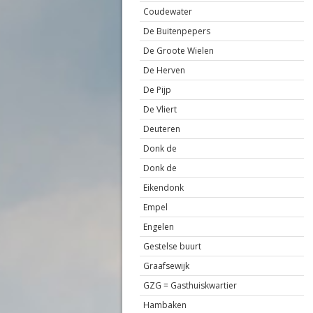
Coudewater
De Buitenpepers
De Groote Wielen
De Herven
De Pijp
De Vliert
Deuteren
Donk de
Donk de
Eikendonk
Empel
Engelen
Gestelse buurt
Graafsewijk
GZG = Gasthuiskwartier
Hambaken