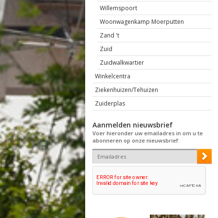
Willemspoort
Woonwagenkamp Moerputten
Zand 't
Zuid
Zuidwalkwartier
Winkelcentra
Ziekenhuizen/Tehuizen
Zuiderplas
Aanmelden nieuwsbrief
Voer hieronder uw emailadres in om u te
abonneren op onze nieuwsbrief: