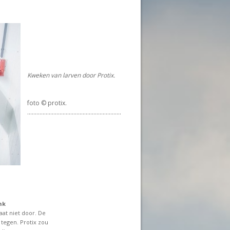
Kweken van larven door Protix.
foto © protix.
.............................................................
nk
at niet door. De
tegen. Protix zou