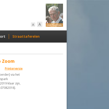
A
A
ort
Straattaferelen
p Zoom
Printerversie
erder] via het
fspark
19 klaar zijn,
.07082018].