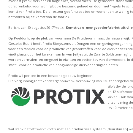
overlast [stank, verkeer en hoge silo's] veroorzaken. De gemeente stond volle
oorspronkelijk voor woningbouw bestemd gebied en door met 'regels' te schu
komst van Protix toe. De directeur geeft nu pas toe omwonenden te weinig 
betrokken bij de komst van de fabriek.
Bericht van 10 augustus 2017Protix:
Komst van mengvoederfabriet uit vli
Op Poeldonk, op de plek van voorheen De Kruithoorn, naast de nieuwe wijk
Gestelse Buurt heeft Protix Biosystems uit Dongen een omgevingsvergunning
voor een fabriek voor de productie van grondstoffen voor de diervoedersindu
vindt plaats door het kweken van larven [eitjes uit de Zwarte Soldatenvlieg] d
worden vermalen en omgezet in eiwitten en vetten tbv van diervoeders. In 
staat:’..voor de productie van hoogwaardige diervoederingrediënten’.
Protix wil per see in een bestaand gebouw beginnen.
Die vergunning geeft –onder ‘gebouwen’- verbouw
ing van Kruithoorngebouw
silo’s tbv de pr
en 12 silo’s voo
larven. Ook staat
uitzondering de 
ipv 10 meter ho
Wat stank betreft werkt Protix met een driebarrière systeem [deursluizen] w