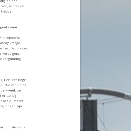
dig, op een
iven, achter de
te hebben
egenlarven
 Meerendonk/
 aangevraagd
strie. Dat proces
ie vervolgens
de vergunning
 Q1 en zes hoge
oductie van eitjes
r de kweek van
 er dat bij
silo’s 20 meter
og mogen zijn.
aardoor de stank