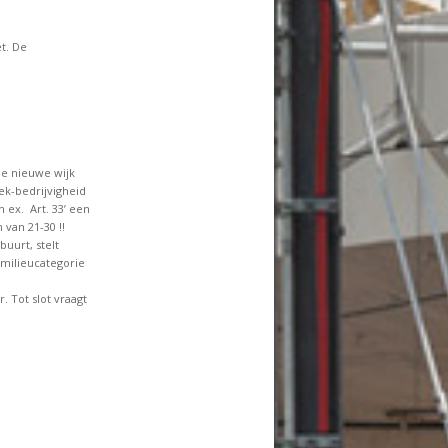
t. De
de nieuwe wijk
ek-bedrijvigheid
n ex. Art. 33’ een
van 21-30 !!
uurt, stelt
 milieucategorie
 Tot slot vraagt