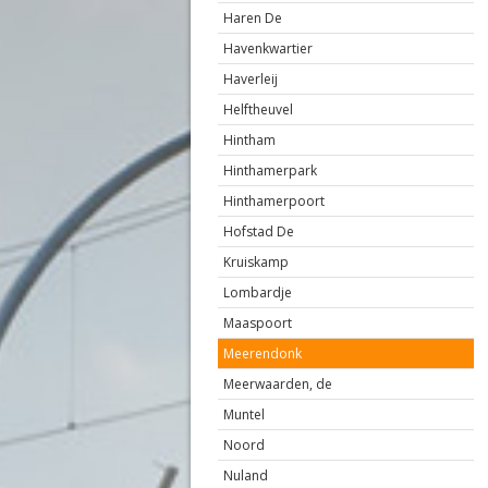
Haren De
Havenkwartier
Haverleij
Helftheuvel
Hintham
Hinthamerpark
Hinthamerpoort
Hofstad De
Kruiskamp
Lombardje
Maaspoort
Meerendonk
Meerwaarden, de
Muntel
Noord
Nuland