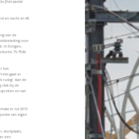
ks [het aantal
nd en nacht en 40
ng van de
idsbelasting voor
b. In Dongen,
roductie 75-79db
r het
Protix gaat er
k rustig’. Aan de
 vlak bij de
esproken en van
omdat er tot 2013
gunste van eigen
 stortplaats,
 er een