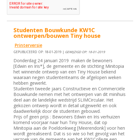
Studenten Bouwkunde KW1C
ontwerpen/bouwen Tiny house
Printerversie
GEPUBLICEERD OP: 18-01-2019 |
GEWIJZIGD OP: 18-01-2019
Donderdag 24 januari 2019 maken de bewoners
[Edwin en Iris*], de gemeente en de stichting Minitopia
het winnende ontwerp van een Tiny House bekend
waaraan negen studententeams de afgelopen weken
hebben gewerkt.
Studenten tweede jaars Constructieve en Commerciële
Bouwkunde nemen met het ontwerpen van dit minihuis
deel aan de landelijke wedstrijd SLIMCirculair. Het
gekozen ontwerp wordt in detail uitgewerkt en ook
daadwerkelijk door de studenten gebouwd.
Prijs of geen prijs : Bewoners Edwin en Iris verhuizen
komend voorjaar naar hun Tiny House, dat op
Minitopia aan de Poeldonkweg [Meerendonk] voor hen
wordt gerealiseerd. Dat is so wie so het gevolg van het
verzoek van de gemeente aan het KW1College een