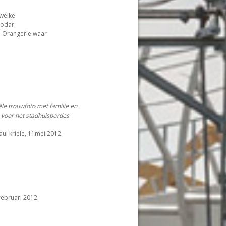
welke
Bodar.
e Orangerie waar
ële trouwfoto met familie en
 voor het stadhuisbordes
.
aul kriele, 11mei 2012.
februari 2012.