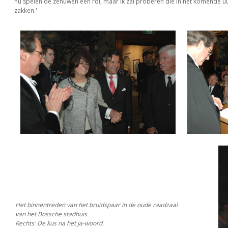
nu spelen de zenuwen een rol, maar ik zal proberen die in het komende u
zakken.'
Het binnentreden van het bruidspaar in de oude raadzaal
van het Bossche stadhuis.
Rechts: De kus na het ja-woord.