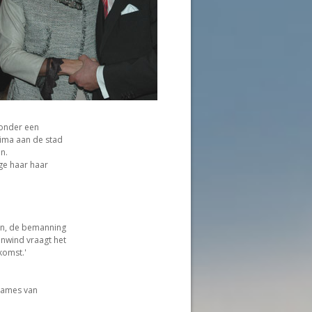
onder een
xima aan de stad
n.
ge haar haar
nen, de bemanning
genwind vraagt het
komst.'
 dames van