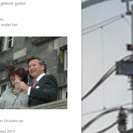
k geklede gasten
pen
n onder het
an Straaten op
 mei 2012