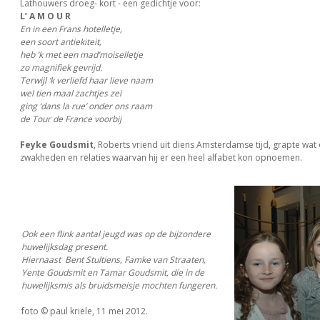
Lathouwers droeg- kort - een gedichtje voor:
L’ A M O U R
En in een Frans hotelletje,
een soort antiekiteit,
heb ‘k met een mad’moiselletje
zo magnifiek gevrijd.
Terwijl ‘k verliefd haar lieve naam
wel tien maal zachtjes zei
ging ‘dans la rue’ onder ons raam
de Tour de France voorbij
Feyke Goudsmit
, Roberts vriend uit diens Amsterdamse tijd, grapte wat
zwakheden en relaties waarvan hij er een heel alfabet kon opnoemen.
Ook een flink aantal jeugd was op de bijzondere
huwelijksdag present.
Hiernaast Bent Stultiens, Famke van Straaten,
Yente Goudsmit en Tamar Goudsmit, die in de
huwelijksmis als bruidsmeisje mochten fungeren.
foto © paul kriele, 11 mei 2012.