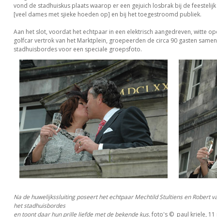
vond de stadhuiskus plaats waarop er een gejuich losbrak bij de feestelij
[veel dames met sjieke hoeden op] en bij het toegestroomd publiek.
Aan het slot, voordat het echtpaar in een elektrisch aangedreven, witte o
golfcar vertrok van het Marktplein, groepeerden de circa 90 gasten same
stadhuisbordes voor een speciale groepsfoto.
Na de huwelijkssluiting poseert het echtpaar Mechtild Stultiens en Robert v
het stadhuisbordes
en toont daar hun prille liefde met de bekende kus.
foto's © paul kriele, 11