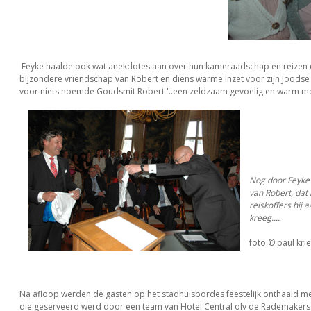
Feyke haalde ook wat anekdotes aan over hun kameraadschap en reizen 
bijzondere vriendschap van Robert en diens warme inzet voor zijn Joodse
voor niets noemde Goudsmit Robert '..een zeldzaam gevoelig en warm me
Nog door Feyke
van Robert, dat 
reiskoffers hij 
kreeg....
foto © paul krie
Na afloop werden de gasten op het stadhuisbordes feestelijk onthaald 
die geserveerd werd door een team van Hotel Central olv de Rademaker