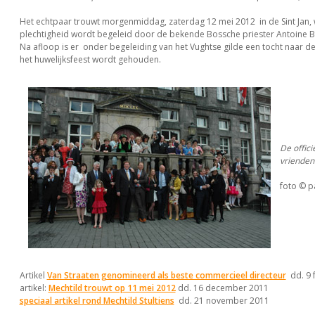
Het echtpaar trouwt morgenmiddag, zaterdag 12 mei 2012 in de Sint Jan, 
plechtigheid wordt begeleid door de bekende Bossche priester Antoine 
Na afloop is er onder begeleiding van het Vughtse gilde een tocht naar d
het huwelijksfeest wordt gehouden.
De offici
vrienden
foto © p
Artikel
Van Straaten genomineerd als beste commercieel directeur
dd. 9 
artikel:
Mechtild trouwt op 11 mei 2012
dd. 16 december 2011
speciaal artikel rond Mechtild Stultiens
dd. 21 november 2011