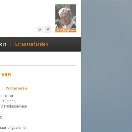
A
A
ort
Straattaferelen
 van
Printerversie
uis door
Stultiens,
PD Pakketservice
g.
naar uitgezien en