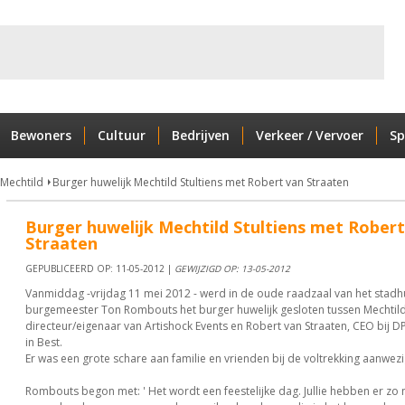
Bewoners
Cultuur
Bedrijven
Verkeer / Vervoer
Sp
 Mechtild
Burger huwelijk Mechtild Stultiens met Robert van Straaten
Burger huwelijk Mechtild Stultiens met Robert
Straaten
GEPUBLICEERD OP: 11-05-2012 |
GEWIJZIGD OP: 13-05-2012
Vanmiddag -vrijdag 11 mei 2012 - werd in de oude raadzaal van het stadh
burgemeester Ton Rombouts het burger huwelijk gesloten tussen Mechtild 
directeur/eigenaar van Artishock Events en Robert van Straaten, CEO bij D
in Best.
Er was een grote schare aan familie en vrienden bij de voltrekking aanwezi
Rombouts begon met: ' Het wordt een feestelijke dag. Jullie hebben er zo 