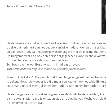
foto's © paul kriele, 11 mei 2012.
Na de huwelijksvoltrekking overhandigde Rombouts enkele cadeaus waar
boekje dat herinnert aan het bezoek van Willem Alexander en prinses Ma
en aan deze raadzaal. Het boekje was de uitgave met de Maxima diademe
De burgemeester had ook een persoonlijk geschenk voor Mechtild vanwe
opdrachten die ze voor de stad heeft gedaan.
Een boek over JeroenBosch waarin hij had geschreven:
Van harte proficiat nog vele mooie en gezonde jaren samen.’
Rombouts tot slot: 'Jullie gaan hopelijk een lange en gelukkige reis begin
is bekend Robert je weet er is altijd maar een kapitein op het schip Bij te
stuurmanskunst. Ik wens jullie een behouden vaart en een behouden thuis
----
Na de burgemeester spraken nog een van Mechtilds beste vrienden,
Piet
Lathouwers
, wier band is ontstaan uit de hockeytijd van Mechtild bij de
A1, waarvan Piet coach was.