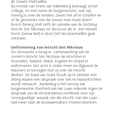
de Zwarte Piettraditie.
Bij monde van Frans van Valkenburg bevraagt zij het
College, en met name de burgemeester, wat zijn
mening is over de tendens Zwart Piet af te schaffen en
of de gemeente met die teneur mee moet doen?
Bosch Belang stelt zelfs de subsidie aan de stichting
Intocht Sint Nikolaas ter discussie als er een nieuwe
trend [nieuw lied] in deze Sint Nicolaastraditie gaat
ontstaan.
Uniformering van intocht Sint Nikolaas
De Gemeente is bezig in- samenwerking van de
comité's Intocht Sint Nicolaas de intochten in
Rosmalen, Nuland, Vinkel, Engelen en Empel te
uniformeren. Een actie is onder meer via digipanel de
inwoners te bevragen hoe zij over die intocht
denken. De Raad van State houdt op16 oktober een
zitting waarin een uitspraak over sint nicolaasintochten
wordt verwacht. Aanleiding is het beroep dat
burgemeester Eberhard van der Laan indiende tegen de
uitspraak van de Amsterdamse rechtbank over zijn
'onzorgvuldige' aanpak van die intocht. Van der Laan
had meer naar de bezwaarmakers moeten luisteren.