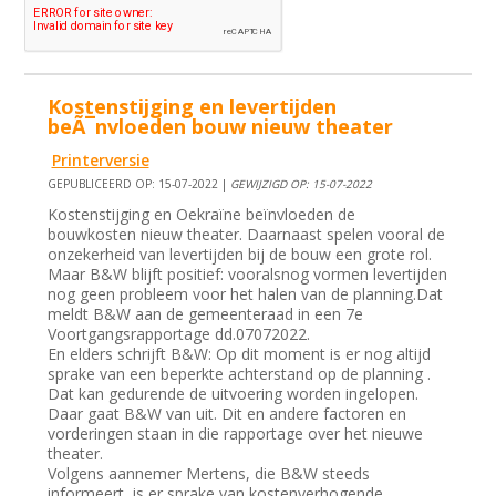
Kostenstijging en levertijden
beÃ¯nvloeden bouw nieuw theater
Printerversie
GEPUBLICEERD OP: 15-07-2022 |
GEWIJZIGD OP: 15-07-2022
Kostenstijging en Oekraïne beïnvloeden de
bouwkosten nieuw theater. Daarnaast spelen vooral de
onzekerheid van levertijden bij de bouw een grote rol.
Maar B&W blijft positief: vooralsnog vormen levertijden
nog geen probleem voor het halen van de planning.Dat
meldt B&W aan de gemeenteraad in een 7e
Voortgangsrapportage dd.07072022.
En elders schrijft B&W: Op dit moment is er nog altijd
sprake van een beperkte achterstand op de planning .
Dat kan gedurende de uitvoering worden ingelopen.
Daar gaat B&W van uit. Dit en andere factoren en
vorderingen staan in die rapportage over het nieuwe
theater.
Volgens aannemer Mertens, die B&W steeds
informeert, is er sprake van kostenverhogende