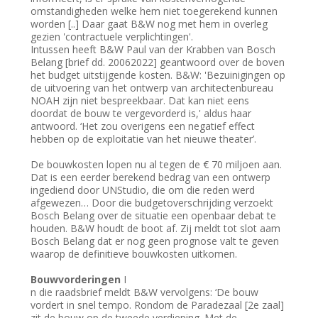
omstandigheden welke hem niet toegerekend kunnen
worden [..] Daar gaat B&W nog met hem in overleg
gezien 'contractuele verplichtingen'.
Intussen heeft B&W Paul van der Krabben van Bosch
Belang [brief dd. 20062022] geantwoord over de boven
het budget uitstijgende kosten. B&W: 'Bezuinigingen op
de uitvoering van het ontwerp van architectenbureau
NOAH zijn niet bespreekbaar. Dat kan niet eens
doordat de bouw te vergevorderd is,' aldus haar
antwoord. ‘Het zou overigens een negatief effect
hebben op de exploitatie van het nieuwe theater’.
De bouwkosten lopen nu al tegen de € 70 miljoen aan.
Dat is een eerder berekend bedrag van een ontwerp
ingediend door UNStudio, die om die reden werd
afgewezen… Door die budgetoverschrijding verzoekt
Bosch Belang over de situatie een openbaar debat te
houden. B&W houdt de boot af. Zij meldt tot slot aam
Bosch Belang dat er nog geen prognose valt te geven
waarop de definitieve bouwkosten uitkomen.
Bouwvorderingen
I
n die raadsbrief meldt B&W vervolgens: ‘De bouw
vordert in snel tempo. Rondom de Paradezaal [2e zaal]
zit de bouw op de tweede verdieping. Met de