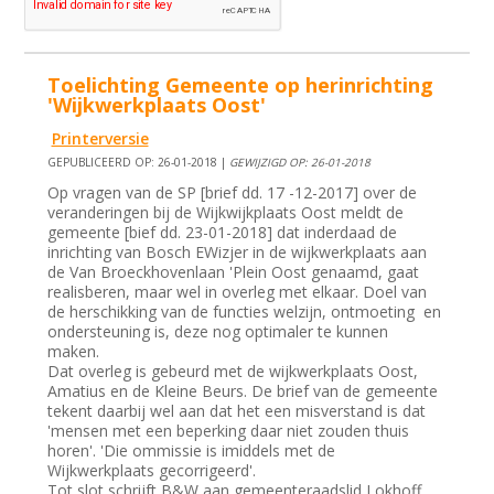
Toelichting Gemeente op herinrichting
'Wijkwerkplaats Oost'
Printerversie
GEPUBLICEERD OP: 26-01-2018 |
GEWIJZIGD OP: 26-01-2018
Op vragen van de SP [brief dd. 17 -12-2017] over de
veranderingen bij de Wijkwijkplaats Oost meldt de
gemeente [bief dd. 23-01-2018] dat inderdaad de
inrichting van Bosch EWizjer in de wijkwerkplaats aan
de Van Broeckhovenlaan 'Plein Oost genaamd, gaat
realisberen, maar wel in overleg met elkaar. Doel van
de herschikking van de functies welzijn, ontmoeting en
ondersteuning is, deze nog optimaler te kunnen
maken.
Dat overleg is gebeurd met de wijkwerkplaats Oost,
Amatius en de Kleine Beurs. De brief van de gemeente
tekent daarbij wel aan dat het een misverstand is dat
'mensen met een beperking daar niet zouden thuis
horen'. 'Die ommissie is imiddels met de
Wijkwerkplaats gecorrigeerd'.
Tot slot schrijft B&W aan gemeenteraadslid Lokhoff