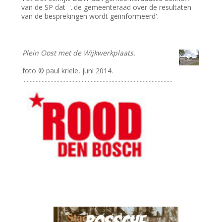
van de SP dat '..de gemeenteraad over de resultaten
van de besprekingen wordt geïinformeerd'.
Plein Oost met de Wijkwerkplaats.
foto © paul kriele, juni 2014.
.....................................................................................................